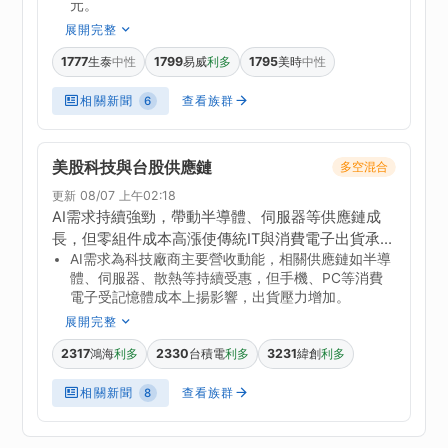
元。
建構台美製藥平台，啟動國際CDMO成長引擎。生
展開完整
技醫療類股近期表現波動，整體產業趨勢正向，但
個股影響需視具體業務關聯。
1777
生泰
1799
易威
1795
美時
中性
利多
中性
相關新聞
查看族群
6
美股科技與台股供應鏈
多空混合
更新 08/07 上午02:18
AI需求持續強勁，帶動半導體、伺服器等供應鏈成
長，但零組件成本高漲使傳統IT與消費電子出貨承
AI需求為科技廠商主要營收動能，相關供應鏈如半導
壓，科技股7月營收表現分歧。美國科技財報優於預
體、伺服器、散熱等持續受惠，但手機、PC等消費
期，緩解市場對AI資本支出效益的擔憂，激勵台股強
電子受記憶體成本上揚影響，出貨壓力增加。
彈，外資大幅回補，AI供應鏈獲資金青睞。後續觀察
展開完整
焦點在企業獲利與AI投資趨勢驗證，以及記憶體、
PCB等供需吃緊與漲價循環的延續性。
2317
鴻海
2330
台積電
3231
緯創
利多
利多
利多
相關新聞
查看族群
8