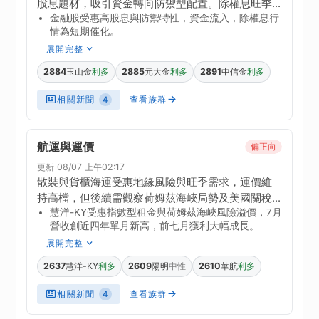
股息題材，吸引資金轉向防禦型配置。除權息旺季
金融股受惠高股息與防禦特性，資金流入，除權息行
來臨，上海商銀、高雄銀、台中銀、臺企銀及彰銀
情為短期催化。
接力除息，法人籌碼與填息能力為焦點。官股金控
展開完整
與銀行在7月震盪中相對抗跌，臺企銀、彰銀、玉山
金、第一金、兆豐金、華南金等創今年新高，顯示
2884
玉山金
2885
元大金
2891
中信金
利多
利多
利多
資金避險需求。整體產業獲利穩定，但需留意個股
籌碼面與內外資動向。
相關新聞
查看族群
4
航運與運價
偏正向
更新 08/07 上午02:17
散裝與貨櫃海運受惠地緣風險與旺季需求，運價維
持高檔，但後續需觀察荷姆茲海峽局勢及美國關稅
慧洋-KY受惠指數型租金與荷姆茲海峽風險溢價，7月
政策變化。航空貨運因AI與電子出貨需求強勁，運價
營收創近四年單月新高，前七月獲利大幅成長。
有撐，燃油成本回落有利獲利。整體產業景氣正
展開完整
向，但漲勢趨緩，風險在於供給增加與政策不確定
性。
2637
慧洋-KY
2609
陽明
2610
華航
利多
中性
利多
相關新聞
查看族群
4