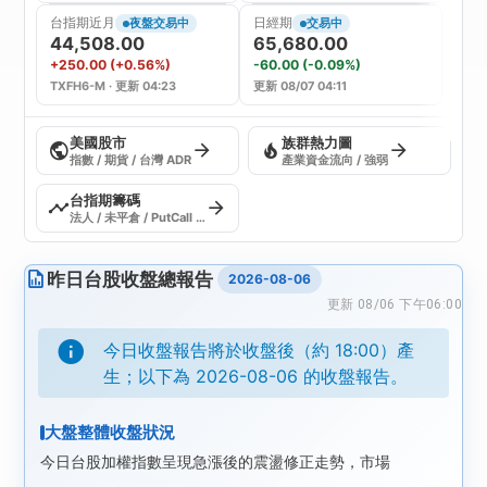
台指期近月
日經期
夜盤交易中
交易中
期貨
44,508.00
65,680.00
+250.00 (+0.56%)
-60.00 (-0.09%)
TXFH6-M · 更新 04:23
更新 08/07 04:11
美國股市
族群熱力圖
指數 / 期貨 / 台灣 ADR
產業資金流向 / 強弱
台指期籌碼
法人 / 未平倉 / PutCall / VIX
昨日台股收盤總報告
2026-08-06
更新 08/06 下午06:00
今日收盤報告將於收盤後（約 18:00）產
生；以下為 2026-08-06 的收盤報告。
大盤整體收盤狀況
今日台股加權指數呈現急漲後的震盪修正走勢，市場