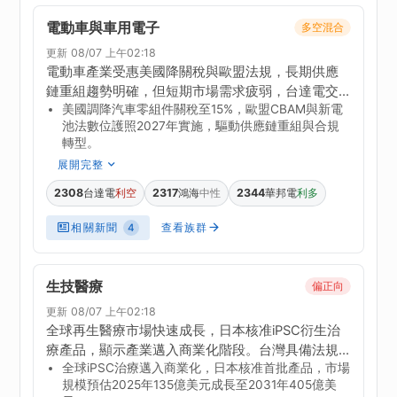
電動車與車用電子
多空混合
更新 08/07 上午02:18
電動車產業受惠美國降關稅與歐盟法規，長期供應
鏈重組趨勢明確，但短期市場需求疲弱，台達電交
美國調降汽車零組件關稅至15%，歐盟CBAM與新電
通事業虧損，顯示產業仍在調整期。台灣創新板提
池法數位護照2027年實施，驅動供應鏈重組與合規
供資本支援，有助車用供應鏈國際化，惟車規認證
轉型。
與擴產資金壓力仍存。整體產業處於轉型階段，短
展開完整
期能見度有限，需觀察需求回溫與法規進展。
2308
台達電
2317
鴻海
2344
華邦電
利空
中性
利多
相關新聞
查看族群
4
生技醫療
偏正向
更新 08/07 上午02:18
全球再生醫療市場快速成長，日本核准iPSC衍生治
療產品，顯示產業邁入商業化階段。台灣具備法規
全球iPSC治療邁入商業化，日本核准首批產品，市場
與臨床基礎，應強化CDMO能力並深化國際合作，
規模預估2025年135億美元成長至2031年405億美
以切入全球供應鏈。易威生醫完成健亞生技整併，