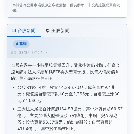
本報告為公開市場數據之客觀彙整，僅供參考，非投資建議或買賣依
據。
台股新聞
美股新聞
AI整理
更新 08/07 上午04:07
台股在過去一小時呈現震盪回升，雖然指數仍收跌，但資金
流向顯示法人持續加碼ETF與大型電子股，投資人情緒偏向
防守與布局科技與ETF。
台股收跌214點，收於44,396.70點，成交量約9.4兆
元；權值股台積電下跌40元至2,365元，台達電上漲30
元至1,680元。
三大法人尾盤合計買超164.88億元，其中外資買超69.57
億元，主要加碼大型權值股（如緯創、中鋼）與AI概念
股；投信買超53.37億元，偏好金融股；自營商買超
41.94億元，集中於主動式ETF。