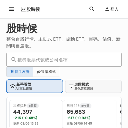
股時候
登入
股時候
整合台股行情、主動式 ETF、被動 ETF、籌碼、估值、新
聞與自選股。
搜尋股票代號或公司名稱
新手友善
進階模式
新手看盤
進階模式
AI 重點速讀
量化策略選股
加權指數
日經225
KOSP
收盤
收盤
44,397
65,683
6,
-215 (-0.48%)
-617 (-0.93%)
-302
更新 08/06 13:33
更新 08/06 14:45
更新 0