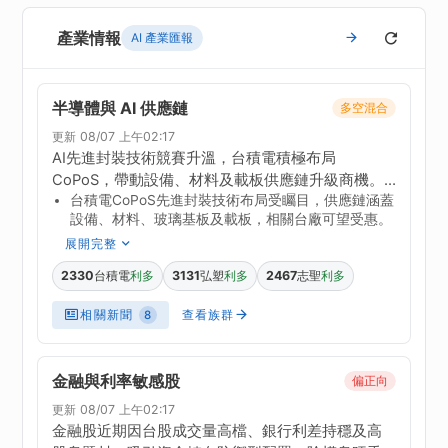
產業情報
AI 產業匯報
半導體與 AI 供應鏈
多空混合
更新 08/07 上午02:17
AI先進封裝技術競賽升溫，台積電積極布局
CoPoS，帶動設備、材料及載板供應鏈升級商機。
台積電CoPoS先進封裝技術布局受矚目，供應鏈涵蓋
CoPoS採用面板玻璃取代矽中介板，雖可提升封裝
設備、材料、玻璃基板及載板，相關台廠可望受惠。
尺寸與產能，但玻璃基板導入仍面臨穿孔、鍍膜均
展開完整
勻性等挑戰，量產時程與設備認證進度為後續觀察
重點。此外，AI類股近期遭遇賣壓，台積電股價波
2330
台積電
3131
弘塑
2467
志聖
利多
利多
利多
動，反映市場對AI投資回報的疑慮，但台積電獲利創
新高並提高資本支出，顯示長期需求仍穩健。
相關新聞
查看族群
8
金融與利率敏感股
偏正向
更新 08/07 上午02:17
金融股近期因台股成交量高檔、銀行利差持穩及高