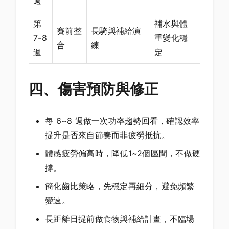
週
第
補水與體
賽前整
長騎與補給演
7-8
重變化穩
合
練
週
定
四、傷害預防與修正
每 6~8 週做一次功率趨勢回看，確認效率
提升是否來自節奏而非疲勞抵抗。
體感疲勞偏高時，降低1~2個區間，不做硬
撐。
簡化齒比策略，先穩定再細分，避免頻繁
變速。
長距離日提前做食物與補給計畫，不臨場