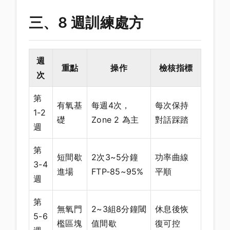
三、8 週訓練處方
週
重點
操作
檢核指標
次
第
有氧基
每週4次，
每次保持
1-2
礎
Zone 2 為主
對話踩踏
週
第
短間歇
2次3~5分鐘
功率曲線
3-4
進場
FTP-85~95%
平順
週
第
無氧門
2~3組8分鐘閾
休息後恢
5-6
檻區塊
值間歇
復可控