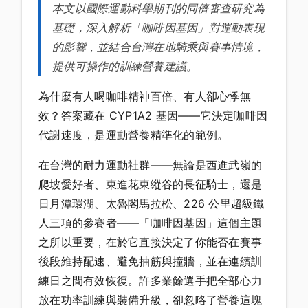
本文以國際運動科學期刊的同儕審查研究為
基礎，深入解析「咖啡因基因」對運動表現
的影響，並結合台灣在地騎乘與賽事情境，
提供可操作的訓練營養建議。
為什麼有人喝咖啡精神百倍、有人卻心悸無
效？答案藏在 CYP1A2 基因——它決定咖啡因
代謝速度，是運動營養精準化的範例。
在台灣的耐力運動社群——無論是西進武嶺的
爬坡愛好者、東進花東縱谷的長征騎士，還是
日月潭環湖、太魯閣馬拉松、226 公里超級鐵
人三項的參賽者——「咖啡因基因」這個主題
之所以重要，在於它直接決定了你能否在賽事
後段維持配速、避免抽筋與撞牆，並在連續訓
練日之間有效恢復。許多業餘選手把全部心力
放在功率訓練與裝備升級，卻忽略了營養這塊