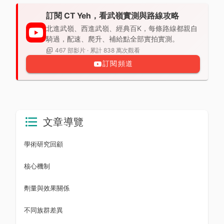
訂閱 CT Yeh，看武嶺實測與路線攻略
北進武嶺、西進武嶺、經典百K，每條路線都親自
騎過，配速、爬升、補給點全部實拍實測。
467 部影片 · 累計 838 萬次觀看
訂閱頻道
文章導覽
學術研究回顧
核心機制
劑量與效果關係
不同族群差異