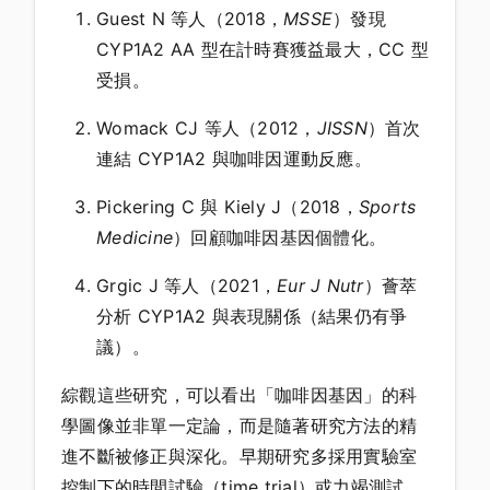
Guest N 等人（2018，
MSSE
）發現
CYP1A2 AA 型在計時賽獲益最大，CC 型
受損。
Womack CJ 等人（2012，
JISSN
）首次
連結 CYP1A2 與咖啡因運動反應。
Pickering C 與 Kiely J（2018，
Sports
Medicine
）回顧咖啡因基因個體化。
Grgic J 等人（2021，
Eur J Nutr
）薈萃
分析 CYP1A2 與表現關係（結果仍有爭
議）。
綜觀這些研究，可以看出「咖啡因基因」的科
學圖像並非單一定論，而是隨著研究方法的精
進不斷被修正與深化。早期研究多採用實驗室
控制下的時間試驗（time trial）或力竭測試，