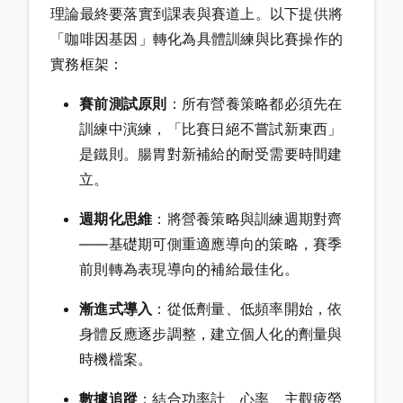
理論最終要落實到課表與賽道上。以下提供將
「咖啡因基因」轉化為具體訓練與比賽操作的
實務框架：
賽前測試原則
：所有營養策略都必須先在
訓練中演練，「比賽日絕不嘗試新東西」
是鐵則。腸胃對新補給的耐受需要時間建
立。
週期化思維
：將營養策略與訓練週期對齊
——基礎期可側重適應導向的策略，賽季
前則轉為表現導向的補給最佳化。
漸進式導入
：從低劑量、低頻率開始，依
身體反應逐步調整，建立個人化的劑量與
時機檔案。
數據追蹤
：結合功率計、心率、主觀疲勞