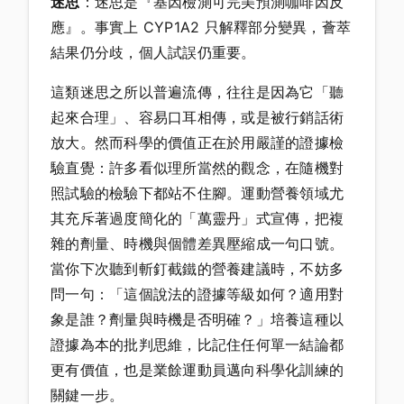
迷思
：迷思是『基因檢測可完美預測咖啡因反
應』。事實上 CYP1A2 只解釋部分變異，薈萃
結果仍分歧，個人試誤仍重要。
這類迷思之所以普遍流傳，往往是因為它「聽
起來合理」、容易口耳相傳，或是被行銷話術
放大。然而科學的價值正在於用嚴謹的證據檢
驗直覺：許多看似理所當然的觀念，在隨機對
照試驗的檢驗下都站不住腳。運動營養領域尤
其充斥著過度簡化的「萬靈丹」式宣傳，把複
雜的劑量、時機與個體差異壓縮成一句口號。
當你下次聽到斬釘截鐵的營養建議時，不妨多
問一句：「這個說法的證據等級如何？適用對
象是誰？劑量與時機是否明確？」培養這種以
證據為本的批判思維，比記住任何單一結論都
更有價值，也是業餘運動員邁向科學化訓練的
關鍵一步。