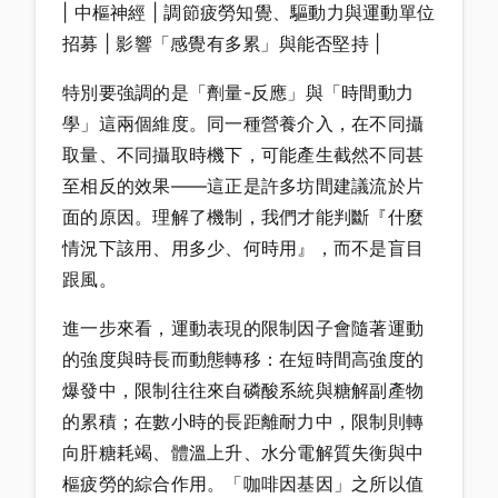
| 中樞神經 | 調節疲勞知覺、驅動力與運動單位
招募 | 影響「感覺有多累」與能否堅持 |
特別要強調的是「劑量-反應」與「時間動力
學」這兩個維度。同一種營養介入，在不同攝
取量、不同攝取時機下，可能產生截然不同甚
至相反的效果——這正是許多坊間建議流於片
面的原因。理解了機制，我們才能判斷『什麼
情況下該用、用多少、何時用』，而不是盲目
跟風。
進一步來看，運動表現的限制因子會隨著運動
的強度與時長而動態轉移：在短時間高強度的
爆發中，限制往往來自磷酸系統與糖解副產物
的累積；在數小時的長距離耐力中，限制則轉
向肝糖耗竭、體溫上升、水分電解質失衡與中
樞疲勞的綜合作用。「咖啡因基因」之所以值