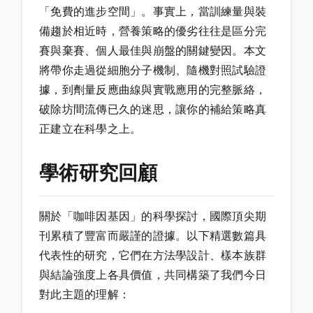
「免費的進步空間」。事實上，當訓練量與裝
備趨於相近時，營養策略的優劣往往是區分完
賽與棄賽、個人最佳與崩盤的關鍵變因。本文
將帶你走過從細胞分子機制、隨機對照試驗證
據，到劑量反應曲線與實戰應用的完整脈絡，
破除坊間流傳已久的迷思，讓你的補給策略真
正建立在科學之上。
學術研究回顧
關於「咖啡因基因」的科學探討，國際頂尖期
刊累積了豐富而嚴謹的證據。以下精選數篇具
代表性的研究，它們在方法學設計、樣本族群
與結論強度上各具價值，共同構築了我們今日
對此主題的理解：