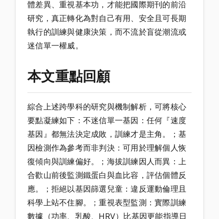
體差異、重視基本功，才能把國際期刊的前沿
研究，真正轉化為對自己有用、安全且可長期
執行的訓練與健康決策，而不流於盲從潮流或
迷信單一權威。
本文重點回顧
綜合上述跨學科的研究與機制解析，可將核心
要點凝練如下：不迷信單一基因：任何『速度
基因』都無法決定成敗，訓練才是主角。；基
因檢測作為參考而非判決：可用於理解個人恢
復傾向與訓練偏好。；海拔訓練因人而異：上
合歡山前後監測鐵蛋白與血比容，評估個體反
應。；拒絕以基因篩選兒童：違反運動倫理且
科學上站不住腳。；重視表型監測：實際訓練
數據（功率、乳酸、HRV）比基因更能指導日