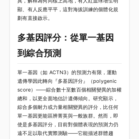
異，解釋為何同樣上高地，有人紅血球增生明
顯、有人反應平平，這對海拔訓練的個體化規
劃有直接啟示。
多基因評分：從單一基因
到綜合預測
單一基因（如 ACTN3）的預測力有限，運動
遺傳學因此轉向『多基因評分』（polygenic
score）——綜合數十至數百個相關變異的加權
總和，以更全面地估計遺傳傾向。研究顯示，
綜合多個耐力或力量相關變異的評分，比任何
單一基因更能區辨菁英與一般族群。然而，即
使是多基因評分，目前對個體表現的預測力仍
遠不足以取代實際測驗——它能描述群體趨