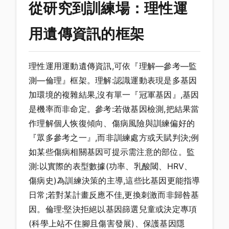
從研究到訓練場：理性運
用遺傳資訊的框架
理性運用運動遺傳資訊,可依『理解—參考—監
測—倫理』框架。理解:認識運動表現是多基因
加環境的複雜結果,沒有單一『冠軍基因』,基因
是機率而非命定。參考:若做基因檢測,把結果當
作理解個人恢復傾向、傷病風險與訓練偏好的
『眾多參考之一』,而非訓練處方或天賦判決;例
如某些傷病相關基因可提示需注意的部位。監
測:以實際的表型數據(功率、乳酸閾、HRV、
傷病史)為訓練決策的主導,這些比基因更能指導
日常;若對某計畫反應不佳,更換刺激而非歸咎基
因。倫理:堅決拒絕以基因篩選兒童或決定專項
(科學上站不住腳且傷害發展)、保護基因隱