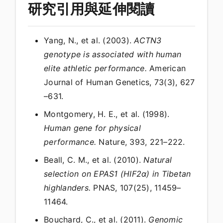
研究引用與延伸閱讀
Yang, N., et al. (2003).
ACTN3
genotype is associated with human
elite athletic performance.
American
Journal of Human Genetics, 73(3), 627
–631.
Montgomery, H. E., et al. (1998).
Human gene for physical
performance.
Nature, 393, 221–222.
Beall, C. M., et al. (2010).
Natural
selection on EPAS1 (HIF2α) in Tibetan
highlanders.
PNAS, 107(25), 11459–
11464.
Bouchard, C., et al. (2011).
Genomic