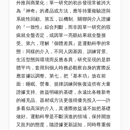
外推與商業化：單一研究的初步發現常被誇大
為『神奇』的產品或方法，應等待重複驗證與
系統性回顧。第五，以機制、關聯與介入證據
的『一致性』綜合判斷，而非因單一研究的瑕
疵就全盤否定，或因單一亮眼結果就全盤接
受。第六，理解『個體差異』是運動科學的常
態：同樣的介入，不同人因基因、訓練背景、
生活型態與環境而反應各異，研究呈現的是群
體平均，套用到個人時務必觀察自身的實際反
應並據以調整。第七，把『基本功』放在前
面：睡眠、營養、規律訓練與恢復這些有大量
證據支持、效益明確的基礎，永遠比各種新奇
的補充品、器材或方法更值得優先投入——許
多看似高深的介入，其邊際效益遠不如把基礎
做好。運動科學是不斷演進的領域，保持開放
又批判的態度，隨證據更新認知，同時尊重個