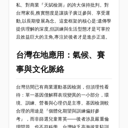
私、對商業『天賦檢測』的誇大保持批判。對
台灣家長,務實態度是讓孩子廣泛參與、享受運
動,以長期發展為念。這套框架的核心是:遺傳學
提供理解的深度,但訓練與生活型態才是可掌控
且效益巨大的主角,專注於後者才是進步正道。
台灣在地應用：氣候、賽
事與文化脈絡
台灣坊間已有商業運動基因檢測，但須理性看
待：單一基因僅解釋表現變異的一小部分，環
境、訓練、營養與心理仍是主導。基因檢測較
合理的用途是『個體化期望與訓練偏好參
考』，而非篩選兒童菁英——後者涉及嚴重倫
理問題，也不符科學。台灣缺乏高海拔常駐訓