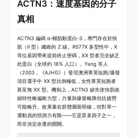
ACTN3：速度基因的分子
真相
ACTN3 編碼 α-輔肌動蛋白-3，專門存在於快
肌（II 型）纖維的 Z 線。R577X 多型性中，X
等位基因帶來提前終止密碼，XX 型者完全缺乏
此蛋白（全球約 18% 人口）。Yang 等人
（2003，《AJHG》）發現澳洲菁英短跑/爆發
項目選手中 XX 型比例極低，女性菁英短跑者
甚至無 XX 型。機制上，ACTN3 缺失使快肌收
縮特性略偏耐力型，力量與爆發略降但抗疲勞
可能略升。效果量在群體層面明確，但對單一
運動員的預測力有限——它是眾多因子之一，
而非決定命運的開關。