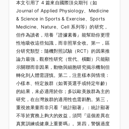
本文引用了 4 篇來自國際頂尖期刊（如
Journal of Applied Physiology、Medicine
& Science in Sports & Exercise、Sports
Medicine、Nature、Cell 系列等）的研究，
但作為讀者，培養『證據素養』能幫助你更理
性地吸收這些知識，而非照單全收。第一，區
分研究類型：隨機對照試驗（RCT）的因果推
論力最強，觀察性研究（世代、橫斷）只能顯
示關聯而非因果，動物與細胞研究揭示機制但
轉化到人體需謹慎。第二，注意樣本與情境：
小樣本、特定族群（如菁英選手或特定年齡）
的結果，未必適用於你；多以歐美族群為主的
研究，在台灣族群的適用性也需斟酌。第三，
重視效果量而非只看『統計顯著』：統計顯著
不等於實務上夠大的效益，須問『這個差異在
真實訓練或健康上重要嗎』。第四，警惕過度