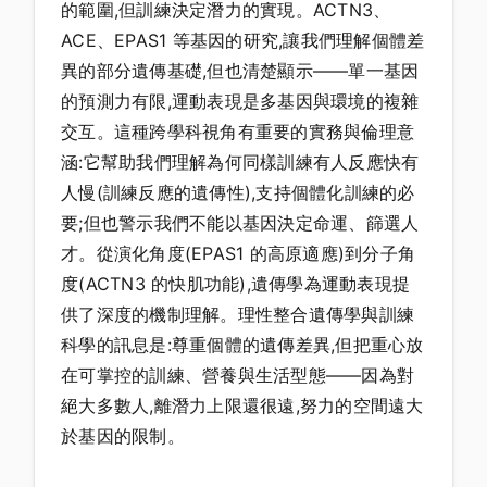
的範圍,但訓練決定潛力的實現。ACTN3、
ACE、EPAS1 等基因的研究,讓我們理解個體差
異的部分遺傳基礎,但也清楚顯示——單一基因
的預測力有限,運動表現是多基因與環境的複雜
交互。這種跨學科視角有重要的實務與倫理意
涵:它幫助我們理解為何同樣訓練有人反應快有
人慢(訓練反應的遺傳性),支持個體化訓練的必
要;但也警示我們不能以基因決定命運、篩選人
才。從演化角度(EPAS1 的高原適應)到分子角
度(ACTN3 的快肌功能),遺傳學為運動表現提
供了深度的機制理解。理性整合遺傳學與訓練
科學的訊息是:尊重個體的遺傳差異,但把重心放
在可掌控的訓練、營養與生活型態——因為對
絕大多數人,離潛力上限還很遠,努力的空間遠大
於基因的限制。