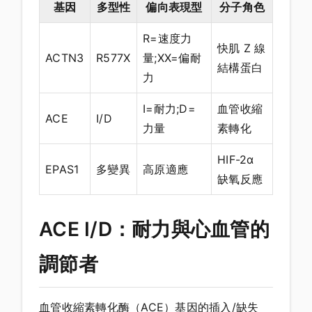
基因
多型性
偏向表現型
分子角色
R=速度力
快肌 Z 線
ACTN3
R577X
量;XX=偏耐
結構蛋白
力
I=耐力;D=
血管收縮
ACE
I/D
力量
素轉化
HIF-2α
EPAS1
多變異
高原適應
缺氧反應
ACE I/D：耐力與心血管的
調節者
血管收縮素轉化酶（ACE）基因的插入/缺失