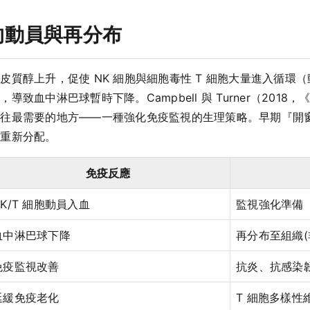
的動員與再分布
質醇上升，促使 NK 細胞與細胞毒性 T 細胞大量進入循環
淋巴球暫時下降。Campbell 與 Turner（2018，《Front
派往最需要的地方——一種強化免疫監視的生理策略。早期『開
胞重新分配。
免疫反應
NK/T 細胞動員入血
監視強化準備
血中淋巴球下降
再分布至組織(
免疫監視改善
抗炎、抗感染
延緩免疫老化
T 細胞多樣性