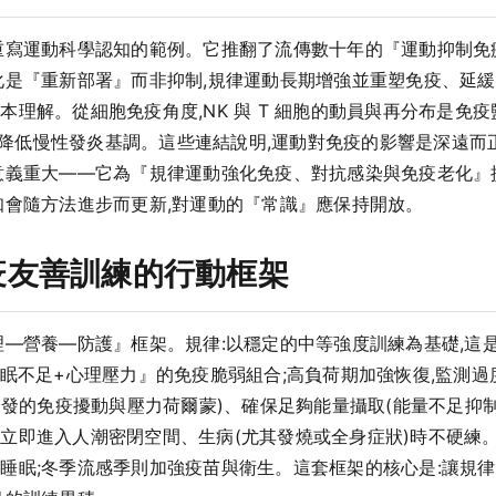
重寫運動科學認知的範例。它推翻了流傳數十年的『運動抑制免
化是『重新部署』而非抑制,規律運動長期增強並重塑免疫、延緩
理解。從細胞免疫角度,NK 與 T 細胞的動員與再分布是免疫
運動降低慢性發炎基調。這些連結說明,運動對免疫的影響是深遠
意義重大——它為『規律運動強化免疫、對抗感染與免疫老化』
知會隨方法進步而更新,對運動的『常識』應保持開放。
疫友善訓練的行動框架
理—營養—防護』框架。規律:以穩定的中等強度訓練為基礎,這
眠不足+心理壓力』的免疫脆弱組合;高負荷期加強恢復,監測過度
誘發的免疫擾動與壓力荷爾蒙)、確保足夠能量攝取(能量不足抑制免
立即進入人潮密閉空間、生病(尤其發燒或全身症狀)時不硬練
睡眠;冬季流感季則加強疫苗與衛生。這套框架的核心是:讓規律