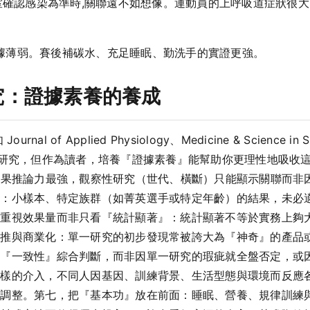
確認感染為準時,關聯遠不如想像。運動員的上呼吸道症狀很
據薄弱。賽後補碳水、充足睡眠、勤洗手的實證更強。
究：證據素養的養成
of Applied Physiology、Medicine & Science in Spo
l 系列等）的研究，但作為讀者，培養『證據素養』能幫助你更理性地
因果推論力最強，觀察性研究（世代、橫斷）只能顯示關聯而非
境：小樣本、特定族群（如菁英選手或特定年齡）的結果，未必
，重視效果量而非只看『統計顯著』：統計顯著不等於實務上夠
外推與商業化：單一研究的初步發現常被誇大為『神奇』的產品
的『一致性』綜合判斷，而非因單一研究的瑕疵就全盤否定，或
同樣的介入，不同人因基因、訓練背景、生活型態與環境而反應
以調整。第七，把『基本功』放在前面：睡眠、營養、規律訓練