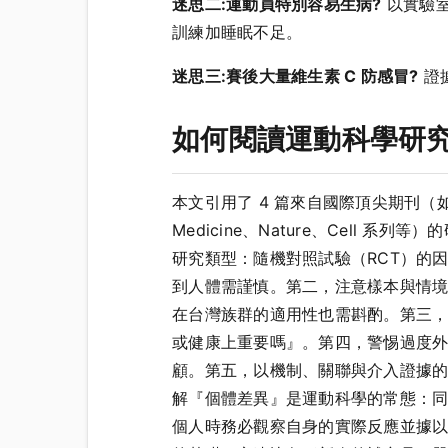
迷思二:運動員特別容易生病?
以實驗室
訓練加睡眠不足。
迷思三:賽後大量維生素 C 防感冒?
證
如何閱讀運動科學研
本文引用了 4 篇來自國際頂尖期刊（如 Journal 
Medicine、Nature、Cel
研究類型：隨機對照試驗（RCT）的
到人體需謹慎。第二，注意樣本與情
在台灣族群的適用性也需斟酌。第三
或健康上重要嗎』。第四，警惕過度
顧。第五，以機制、關聯與介入證據
解『個體差異』是運動科學的常態：
個人時務必觀察自身的實際反應並據