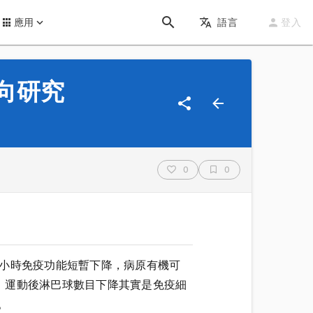
應用
語言
登入
向研究
0
0
後數小時免疫功能短暫下降，病原有機可
，運動後淋巴球數目下降其實是免疫細
。