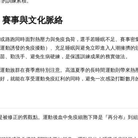
月的訓練累積。
、賽事與文化脈絡
行或路跑同時面對熱壓力與免疫負荷，選手若睡眠不足、賽事密
運動誘發的免疫擾動）、充足睡眠與避免立即進入人潮擁擠的頒
疫苗、勤洗手、避免生病硬練，是保護訓練成果的務實做法。
，運動族群在賽季應特別注意。高溫夏季的長時間運動則帶來熱
做好，就能在享受運動免疫紅利的同時，避免一次感染打斷數月
是被修正的舊觀點。運動後血中免疫細胞下降是『再分布』到組