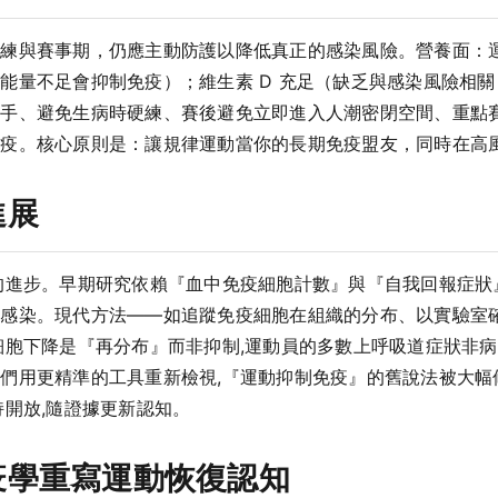
訓練與賽事期，仍應主動防護以降低真正的感染風險。營養面：
能量不足會抑制免疫）；維生素 D 充足（缺乏與感染風險相
洗手、避免生病時硬練、賽後避免立即進入人潮密閉空間、重點
免疫。核心原則是：讓規律運動當你的長期免疫盟友，同時在高
進展
的進步。早期研究依賴『血中免疫細胞計數』與『自我回報症狀
為感染。現代方法——如追蹤免疫細胞在組織的分布、以實驗室
細胞下降是『再分布』而非抑制,運動員的多數上呼吸道症狀非病
們用更精準的工具重新檢視,『運動抑制免疫』的舊說法被大幅
持開放,隨證據更新認知。
疫學重寫運動恢復認知