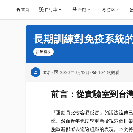
首頁
運動知識
詳情
CT Yeh 公路車基地
首頁
自行車
路跑
游泳
長期訓練對免疫系統的
訓練科學
匿名
•
2026年6月12日
•
104 次觀看
前言：從實驗室到台
『運動員比較容易感冒』的說法流傳已久
乘。然而近年免疫學重新檢視這個框
胞重新部署去巡邏組織的表現。本文將以