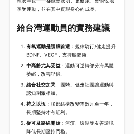
輕或年長——都能更聰明、更健康、更愉悅地
享受運動，並在其中實現身心的成長。
給台灣運動員的實務建議
有氧運動是護腦首選
：規律騎行/健走提升
BDNF、VEGF，支持腦健康。
中高齡尤其受益
：運動可逆轉部分海馬體
萎縮，改善記憶。
結合社交加乘
：團騎、健走社團讓運動與
認知刺激相加。
持之以恆
：腦部結構改變需數月至一年，
長期堅持才有紅利。
從可及路線開始
：河濱、環湖等友善環境
降低長期堅持門檻。