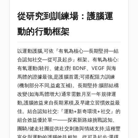
從研究到訓練場：護腦運
動的行動框架
以運動護腦,可依『有氧為核心—長期堅持—結
合認知社交—從可及起步』框架。有氧為核心:
有氧運動(騎行、健走)對 BDNF、VEGF 與海
馬體的證據最強,是護腦首選;可搭配阻力訓練
(機制部分不同,益處互補)。長期堅持:腦部結構
改變(如海馬體增大)通常需數月至一年規律運
動,護腦效益來自長期累積,及早建立習慣效益最
佳。結合認知社交:『運動+新奇環境+社交』的
組合效益優於單一——探索新路線挑戰認知、
團騎/健走社團提供社交刺激與情緒支持;這種豐
富化與運動的護腦效益相加。從可及起步:選擇