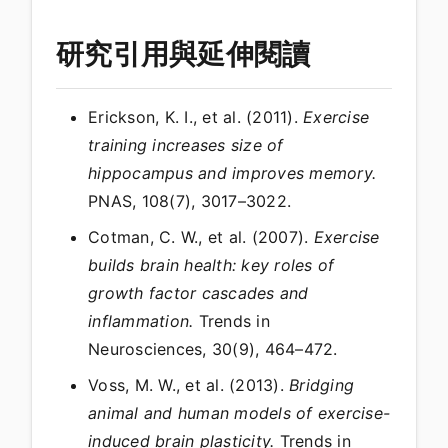
研究引用與延伸閱讀
Erickson, K. I., et al. (2011).
Exercise
training increases size of
hippocampus and improves memory.
PNAS, 108(7), 3017–3022.
Cotman, C. W., et al. (2007).
Exercise
builds brain health: key roles of
growth factor cascades and
inflammation.
Trends in
Neurosciences, 30(9), 464–472.
Voss, M. W., et al. (2013).
Bridging
animal and human models of exercise-
induced brain plasticity.
Trends in