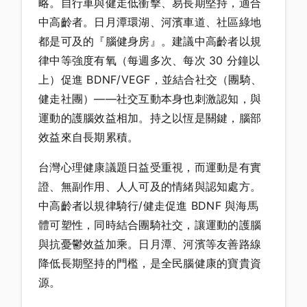
略。自行車與健走低衝擊、易長期堅持，適合
中高齡者。日月潭環湖、河濱車道、社區綠地
都是可及的『腦健身房』。建議中高齡者以規
律中等強度有氧（每週多次、每次 30 分鐘以
上）促進 BDNF/VEGF，並結合社交（團騎、
健走社團）——社交互動本身也刺激認知，與
運動的護腦效益相加。持之以恆是關鍵，腦部
效益來自長期累積。
台灣心理健康議題日益受重視，而運動是有實
證、無副作用、人人可及的情緒與認知處方。
中高齡者以規律騎行/健走促進 BDNF 與海馬
體可塑性，同時結合團騎社交，讓運動的護腦
與抗憂鬱效益加乘。日月潭、河濱等友善路線
降低長期堅持的門檻，是全民腦健康的寶貴資
源。