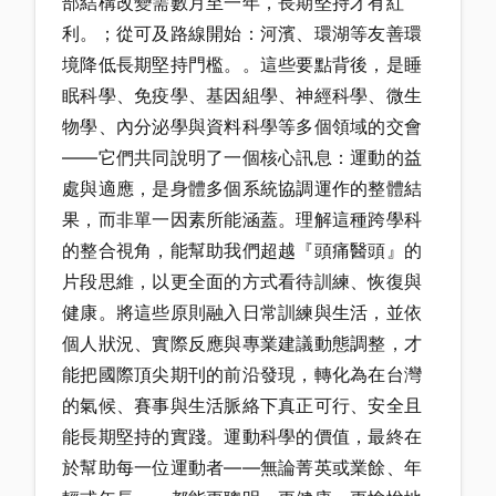
部結構改變需數月至一年，長期堅持才有紅
利。；從可及路線開始：河濱、環湖等友善環
境降低長期堅持門檻。。這些要點背後，是睡
眠科學、免疫學、基因組學、神經科學、微生
物學、內分泌學與資料科學等多個領域的交會
——它們共同說明了一個核心訊息：運動的益
處與適應，是身體多個系統協調運作的整體結
果，而非單一因素所能涵蓋。理解這種跨學科
的整合視角，能幫助我們超越『頭痛醫頭』的
片段思維，以更全面的方式看待訓練、恢復與
健康。將這些原則融入日常訓練與生活，並依
個人狀況、實際反應與專業建議動態調整，才
能把國際頂尖期刊的前沿發現，轉化為在台灣
的氣候、賽事與生活脈絡下真正可行、安全且
能長期堅持的實踐。運動科學的價值，最終在
於幫助每一位運動者——無論菁英或業餘、年