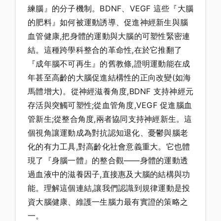
練腦』的分子機制。BDNF、VEGF 這些『大腦
的肥料』如何被運動誘導、促進神經新生與腦
血管健康,把身體的運動與大腦的可塑性緊密連
結。這種跨學科整合的革命性,在於它推翻了
『成年腦不可再生』的舊教條,證明運動能在成
年甚至高齡的大腦促進結構性的正向改變(如海
馬體增大)。從神經滋養角度,BDNF 支持神經元
存活與突觸可塑性;從血管角度,VEGF 促進腦血
管新生;從整合角度,兩者協同支持神經新生。這
個視角讓運動成為對抗認知退化、憂鬱與腦老
化的有力工具,對高齡化社會意義重大。它也體
現了『身腦一體』的整合觀——身體的運動透
過血液中的滋養因子,直接惠及大腦的結構與功
能。理解這個連結,讓我們認識到規律運動是投
資大腦健康、維護一生腦力最有實證的策略之
一。