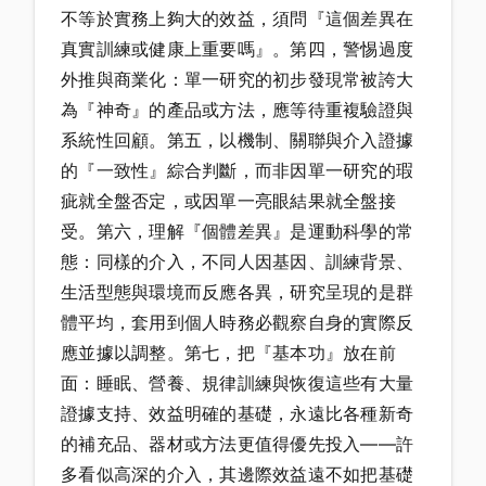
不等於實務上夠大的效益，須問『這個差異在
真實訓練或健康上重要嗎』。第四，警惕過度
外推與商業化：單一研究的初步發現常被誇大
為『神奇』的產品或方法，應等待重複驗證與
系統性回顧。第五，以機制、關聯與介入證據
的『一致性』綜合判斷，而非因單一研究的瑕
疵就全盤否定，或因單一亮眼結果就全盤接
受。第六，理解『個體差異』是運動科學的常
態：同樣的介入，不同人因基因、訓練背景、
生活型態與環境而反應各異，研究呈現的是群
體平均，套用到個人時務必觀察自身的實際反
應並據以調整。第七，把『基本功』放在前
面：睡眠、營養、規律訓練與恢復這些有大量
證據支持、效益明確的基礎，永遠比各種新奇
的補充品、器材或方法更值得優先投入——許
多看似高深的介入，其邊際效益遠不如把基礎