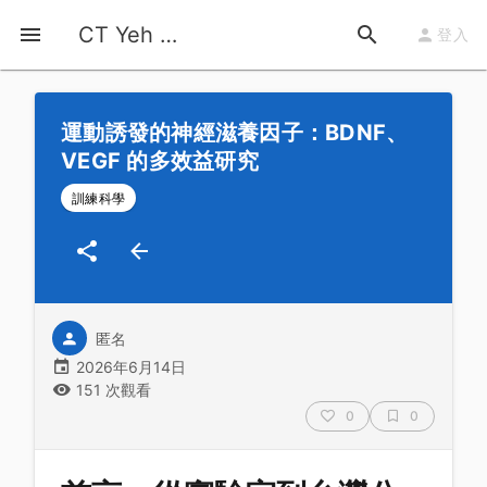
首頁
運動知識
詳情
CT Yeh 公路車基地
登入
運動誘發的神經滋養因子：BDNF、
VEGF 的多效益研究
訓練科學
匿名
2026年6月14日
151 次觀看
0
0