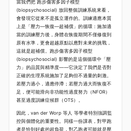
當我們把 跑步傷害多因子模型
(biopsychosocial) 放回整個訓練系統來看，
會發現它從來不是孤立運作的。訓練適應本質
上是「壓力—恢復—超補償」的循環：施加適
當的訓練壓力後，身體在恢復期間不僅修復到
原有水準，更會超越原點以應對未來的挑戰，
這就是超補償。跑步傷害多因子模型
(biopsychosocial) 影響的是這個循環中「壓
力」的品質與精準度——它決定了我們是否對
正確的生理系統施加了足夠但不過量的刺激。
若壓力過小，適應停滯；若壓力過大而恢復不
足，便可能滑向非功能性過度努力（NFOR）
甚至過度訓練症候群（OTS）。
因此，van der Worp 等人 等學者特別強調監
控與個體化的重要性。同樣一份課表，對甲跑
者是恰到好處的超負荷，對乙跑者可能就是壓