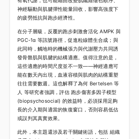
有氧代謝，也可能藉由改變肌纖維徵召順序、
神經驅動與肌腱彈性能量回收，影響高強度下
的疲勞抵抗與跑步經濟性。
在分子層級，反覆的跑步刺激會活化 AMPK 與
PGC-1α 等訊號路徑，促進粒線體生合成；與
此同時，觸地時的機械張力與代謝壓力共同誘
發骨骼肌與肌腱的結構適應。值得注意的是，
這些適應的時間尺度並不一致——神經適應可
能在數天內出現，血液容積與肌肉的結構重塑
往往需要數週。這也解釋了為何 Bertelsen 等
人 等研究者強調，評估 跑步傷害多因子模型
(biopsychosocial) 的效益時，必須採用足夠
長的介入期與適當的恢復窗口，否則容易低估
或誤判其真實效果。
此外，本主題還涉及若干關鍵術語，包括 組織