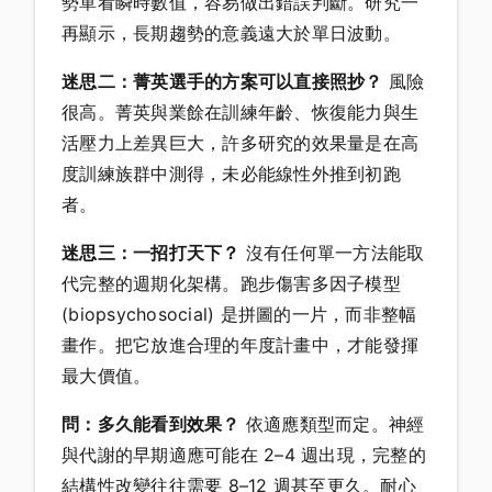
勢單看瞬時數值，容易做出錯誤判斷。研究一
再顯示，長期趨勢的意義遠大於單日波動。
迷思二：菁英選手的方案可以直接照抄？
風險
很高。菁英與業餘在訓練年齡、恢復能力與生
活壓力上差異巨大，許多研究的效果量是在高
度訓練族群中測得，未必能線性外推到初跑
者。
迷思三：一招打天下？
沒有任何單一方法能取
代完整的週期化架構。跑步傷害多因子模型
(biopsychosocial) 是拼圖的一片，而非整幅
畫作。把它放進合理的年度計畫中，才能發揮
最大價值。
問：多久能看到效果？
依適應類型而定。神經
與代謝的早期適應可能在 2–4 週出現，完整的
結構性改變往往需要 8–12 週甚至更久。耐心