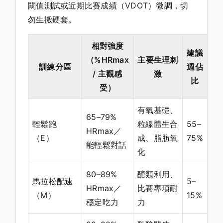
閾值測試或近期比賽成績（VDOT）微調，切
勿生搬硬套。
相對強度
建議
（%HRmax
主要生理刺
訓練分區
週佔
/ 主觀感
激
比
受）
有氧基礎、
65–79%
輕鬆跑
粒線體生合
55–
HRmax／
（E）
成、脂肪氧
75%
能輕鬆對話
化
80–89%
醣類利用、
馬拉松配速
5–
HRmax／
比賽專項耐
（M）
15%
穩定吃力
力