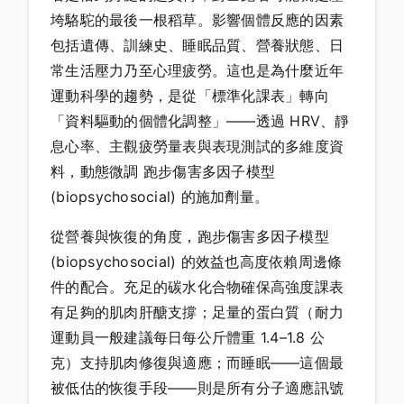
垮駱駝的最後一根稻草。影響個體反應的因素
包括遺傳、訓練史、睡眠品質、營養狀態、日
常生活壓力乃至心理疲勞。這也是為什麼近年
運動科學的趨勢，是從「標準化課表」轉向
「資料驅動的個體化調整」——透過 HRV、靜
息心率、主觀疲勞量表與表現測試的多維度資
料，動態微調 跑步傷害多因子模型
(biopsychosocial) 的施加劑量。
從營養與恢復的角度，跑步傷害多因子模型
(biopsychosocial) 的效益也高度依賴周邊條
件的配合。充足的碳水化合物確保高強度課表
有足夠的肌肉肝醣支撐；足量的蛋白質（耐力
運動員一般建議每日每公斤體重 1.4–1.8 公
克）支持肌肉修復與適應；而睡眠——這個最
被低估的恢復手段——則是所有分子適應訊號