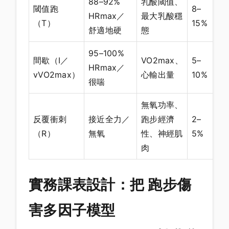
88–92%
乳酸閾值、
閾值跑
8–
HRmax／
最大乳酸穩
（T）
15%
舒適地硬
態
95–100%
間歇（I／
VO2max、
5–
HRmax／
vVO2max）
心輸出量
10%
很喘
無氧功率、
反覆衝刺
接近全力／
跑步經濟
2–
（R）
無氧
性、神經肌
5%
肉
實務課表設計：把 跑步傷
害多因子模型