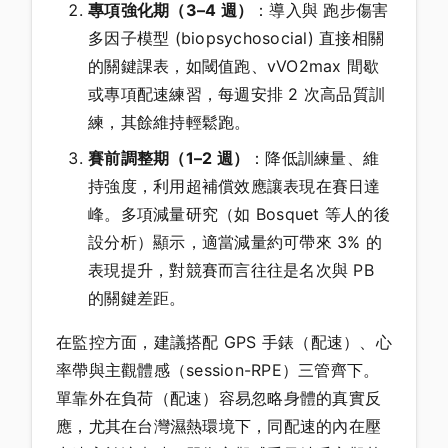
專項強化期（3–4 週）
：導入與 跑步傷害
多因子模型 (biopsychosocial) 直接相關
的關鍵課表，如閾值跑、vVO2max 間歇
或專項配速練習，每週安排 2 次高品質訓
練，其餘維持輕鬆跑。
賽前調整期（1–2 週）
：降低訓練量、維
持強度，利用超補償效應讓表現在賽日達
峰。多項減量研究（如 Bosquet 等人的後
設分析）顯示，適當減量約可帶來 3% 的
表現提升，對競賽而言往往是名次與 PB
的關鍵差距。
在監控方面，建議搭配 GPS 手錶（配速）、心
率帶與主觀體感（session-RPE）三管齊下。
單靠外在負荷（配速）容易忽略身體的真實反
應，尤其在台灣濕熱環境下，同配速的內在壓