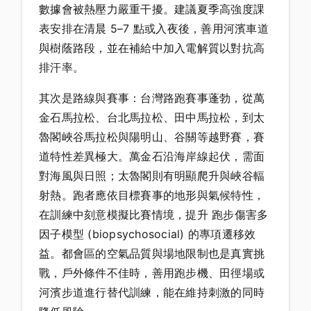
數據會被熱壓力嚴重干擾。建議夏季高強度課
表安排在清晨 5–7 點或入夜後，善用河濱車道
與樹蔭路段，並在補給中加入電解質以對抗高
排汗率。
其次是路線與賽事：台灣路跑賽事蓬勃，從萬
金石馬拉松、台北馬拉松、田中馬拉松，到太
魯閣峽谷馬拉松與陽明山、谷關等越野賽，賽
道特性差異極大。萬金石沿海岸線起伏，需面
對海風與日照；太魯閣則有明顯爬升與峽谷輻
射熱。跑者應依目標賽事的地形與氣候特性，
在訓練中刻意模擬比賽情境，提升 跑步傷害多
因子模型 (biopsychosocial) 的專項遷移效
益。都會區的空氣品質與場地限制也是真實挑
戰，戶外條件不佳時，善用跑步機、田徑場或
河濱步道進行替代訓練，能在維持刺激的同時