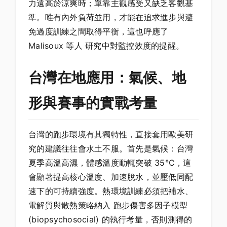
力遠高於涼爽時；單靠主觀感受又缺乏客觀基
準。唯有內外負荷並用，才能在追求進步與避
免過度訓練之間取得平衡，這也呼應了
Malisoux 等人 研究中對監控效度的提醒。
台灣在地應用：氣候、地
形與賽事的實戰考量
台灣的跑步環境有其獨特性，直接套用歐美研
究的建議往往會水土不服。首先是氣候：台灣
夏季高溫高濕，體感溫度動輒突破 35°C，這
會顯著提高核心溫度、加速脫水，並壓低同配
速下的可持續強度。熱環境訓練必須把補水、
電解質與散熱策略納入 跑步傷害多因子模型
(biopsychosocial) 的執行考量，否則測得的