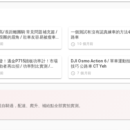
高/長距離團騎 常見問題補充篇 /
一個測試有沒有認真練車的方法😂
跟團的眉角 / 壯車友容易被瘦車
路車
拉爆 / 原來屁股痛可能是這個原
年前
10 個月前
 / 風場配速法 / 公路車 / CT Yeh
發！邁金P715踏板功率計！市場
DJI Osmo Action 6 / 單車運
動者再出招 / 功率對比實測 /
技巧 公路車 CT Yeh
 ASSIOMA 可參考！ / 公路車 /
年前
7 個月前
h
親自騎過，配速、爬升、補給點全部實拍實測。