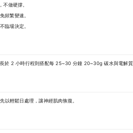
間，不做硬撐。
免頻繁變速。
不臨場決定。
於 2 小時行程則搭配每 25~30 分鐘 20~30g 碳水與電解
練先以輕鬆日處理，讓神經肌肉恢復。