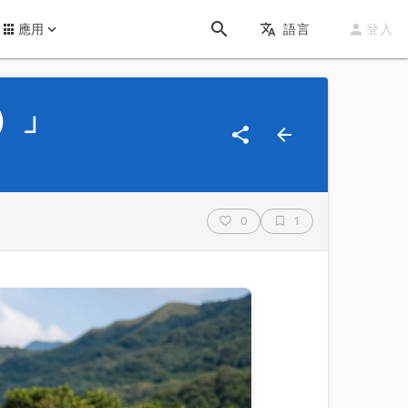
應用
語言
登入
）」
0
1