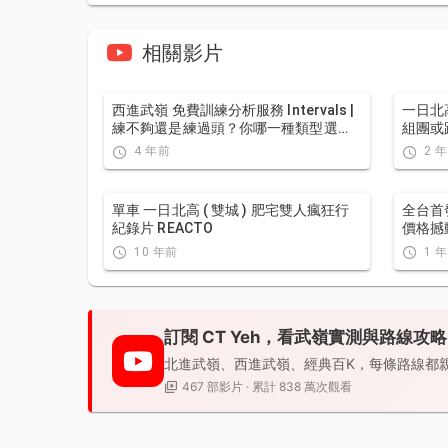
相關影片
西進武嶺 免費訓練分析服務 Intervals |
一日北
練不夠還是練過頭？你哪一種類型選
組團或
手？AI模型告訴你！ | 備戰神器 | 公路車
友慢性
4 年前
2 
訓練 | CT Yeh
因...？
單車 一日北高 ( 雙城 ) 肥宅雙人瘋狂行
全台首
紀錄片 REACTO
價格撼
FAVERO
10 年前
1 
CT Ye
訂閱 CT Yeh，看武嶺實測與路線攻略
北進武嶺、西進武嶺、經典百K，每條路線都
467 部影片 · 累計 838 萬次觀看