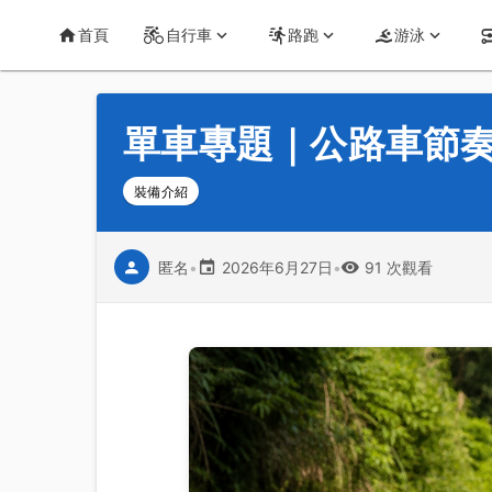
首頁
運動知識
詳情
CT Yeh 公路車基地
首頁
自行車
路跑
游泳
單車專題｜公路車節奏
裝備介紹
匿名
•
2026年6月27日
•
91 次觀看