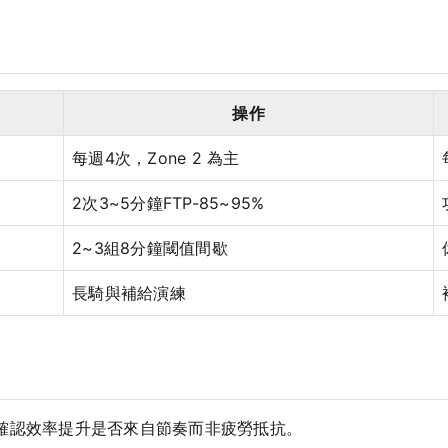
操作
每週4次，Zone 2 為主
2次3~5分鐘FTP-85~95%
2~3組8分鐘閾值間歇
長騎與補給演練
，確認效率提升是否來自節奏而非疲勞抵抗。