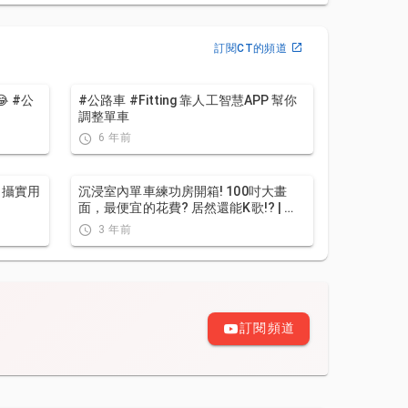
訂閱CT的頻道
 #公
#公路車 #Fitting 靠人工智慧APP 幫你
調整單車
6 年前
動拍攝實用
沉浸室內單車練功房開箱! 100吋大畫
面，最便宜的花費? 居然還能K歌!? | 公
路車 | CT Yeh
3 年前
訂閱頻道