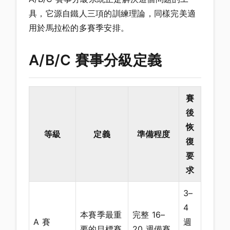
具，它源自鐵人三項的訓練理論，同樣完美適
用於馬拉松的多賽季安排。
A/B/C 賽事分級定義
賽
後
恢
等級
定義
準備程度
復
要
求
3–
4
本賽季最重
完整 16–
A 賽
週
要的目標賽
20 週備賽