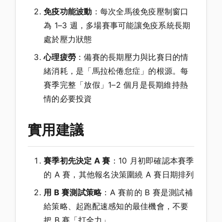
免疫功能波動
：每次全馬後免疫壓制窗口
為 1–3 週，多場賽事可能讓免疫系統長期
處於壓力狀態
心理疲勞
：備賽的長期壓力與比賽日的情
緒消耗，是「馬拉松倦怠症」的根源。每
賽季完整「放假」1–2 個月是長期維持熱
情的必要投資
實用建議
賽季初先決定 A 賽
：10 月初即確認本賽季
的 A 賽，其他報名決策圍繞 A 賽日期排列
用 B 賽測試策略
：A 賽前的 B 賽是測試補
給策略、起跑配速感知的最佳機會，不要
把 B 賽「打全力」