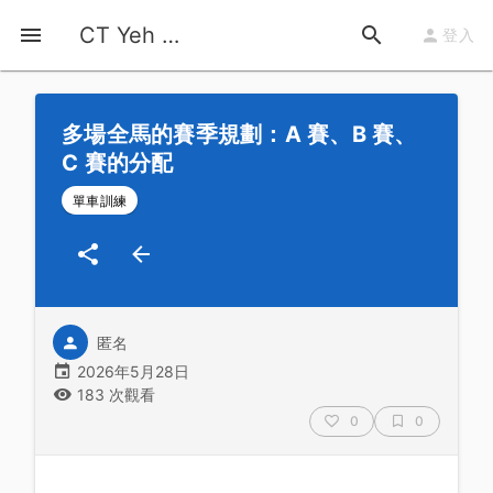
首頁
運動知識
詳情
CT Yeh 公路車基地
登入
多場全馬的賽季規劃：A 賽、B 賽、
C 賽的分配
單車訓練
匿名
2026年5月28日
183 次觀看
0
0