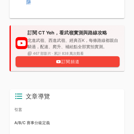
阱
訂閱 CT Yeh，看武嶺實測與路線攻略
北進武嶺、西進武嶺、經典百K，每條路線都親自
騎過，配速、爬升、補給點全部實拍實測。
467 部影片 · 累計 838 萬次觀看
訂閱頻道
文章導覽
引言
A/B/C 賽事分級定義