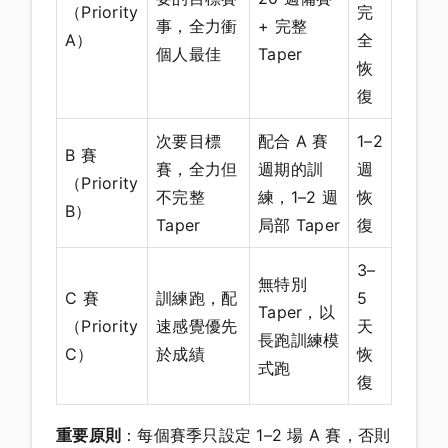
（Priority
完
事，全力衝
+ 完整
A）
全
個人最佳
Taper
恢
復
次要目標
配合 A 賽
1–2
B 賽
賽，全力但
週期的訓
週
（Priority
不完整
練，1–2 週
恢
B）
Taper
局部 Taper
復
3–
無特別
C 賽
訓練跑，配
5
Taper，以
（Priority
速感覺優先
天
長跑訓練模
C）
於成績
恢
式跑
復
重要原則
：每個賽季只設定 1–2 場 A 賽，否則