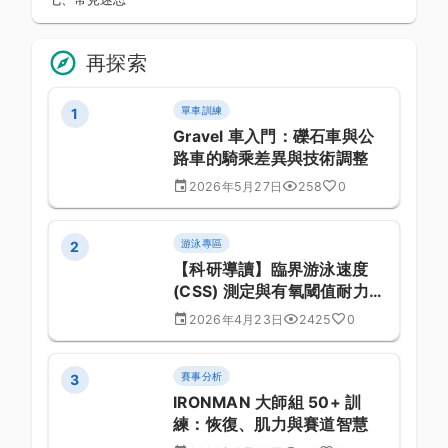
再探索
單車訓練
1
Gravel 車入門：礫石車與公
路車的騎乘差異與技術調整
2026年5月27日
258
0
游泳專區
2
【科研導讀】臨界游泳速度
(CSS) 測定與有氧閾值耐力開
發之最新文獻分析：臨床醫學
2026年4月23日
2425
0
與運動表現關係探討 (第 822
篇)
賽事分析
3
IRONMAN 大師組 50+ 訓
練：恢復、肌力與賽道智慧