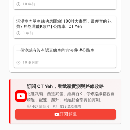
10 年前
沉浸室內單車練功房開箱! 100吋大畫面，最便宜的花
費? 居然還能K歌!? | 公路車 | CT Yeh
3 年前
一個測試有沒有認真練車的方法😂 #公路車
10 個月前
訂閱 CT Yeh，看武嶺實測與路線攻略
北進武嶺、西進武嶺、經典百K，每條路線都親自
騎過，配速、爬升、補給點全部實拍實測。
467 部影片 · 累計 838 萬次觀看
訂閱頻道