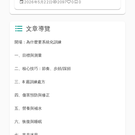
2026年5月22日
2097
0
0
的說法過於簡化。本文以運動生理學公式解析各泳
姿的真實能耗，幫助你為健身、減脂或運動表現目
標制定更精準的游泳計畫。
文章導覽
開場：為什麼要系統化訓練
一、目標與測量
二、核心技巧：節奏、步頻/踩頻
三、8 週訓練處方
四、傷害預防與修正
五、營養與補水
六、恢復與睡眠
七、常見迷思