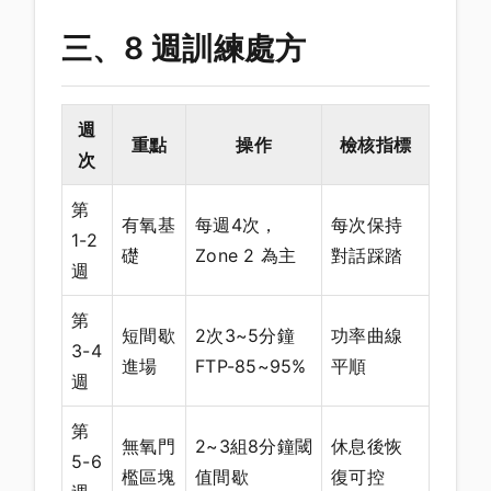
三、8 週訓練處方
週
重點
操作
檢核指標
次
第
有氧基
每週4次，
每次保持
1-2
礎
Zone 2 為主
對話踩踏
週
第
短間歇
2次3~5分鐘
功率曲線
3-4
進場
FTP-85~95%
平順
週
第
無氧門
2~3組8分鐘閾
休息後恢
5-6
檻區塊
值間歇
復可控