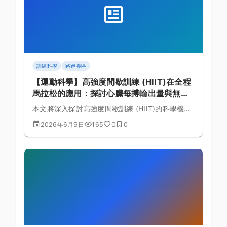
訓練科學
路跑專區
【運動科學】高強度間歇訓練 (HIIT)在全程
馬拉松的應用：探討心臟每搏輸出量與無氧
耐力的生理實證與課表規劃的黃金法則
本文將深入探討高強度間歇訓練 (HIIT)的科學機
制，結合全程馬拉松的生理需求，詳細解析心臟每
2026年6月9日
165
0
0
搏輸出量與無氧耐力的理論基礎與具體訓練課表排
定。