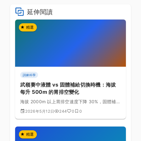
延伸閱讀
精選
訓練科學
武嶺賽中液體 vs 固體補給切換時機：海拔
每升 500m 的胃排空變化
海拔 2000m 以上胃排空速度下降 30%，固體補給
易引起腹脹。掌握液體與固體的切換時機，避免後
2026年5月12日
244
0
0
段噁心與停車嘔吐的慘劇。
精選