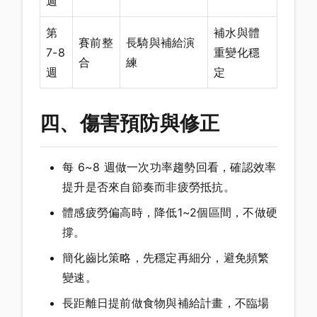
週
第
補水與體
賽前整
長騎與補給演
7-8
重變化穩
合
練
週
定
四、傷害預防與修正
每 6~8 週做一次功率趨勢回看，確認效率
提升是否來自節奏而非疲勞抵抗。
體感疲勞偏高時，降低1~2個區間，不做硬
撐。
簡化齒比策略，先穩定再細分，避免頻繁
變速。
長距離日提前做食物與補給計畫，不臨場