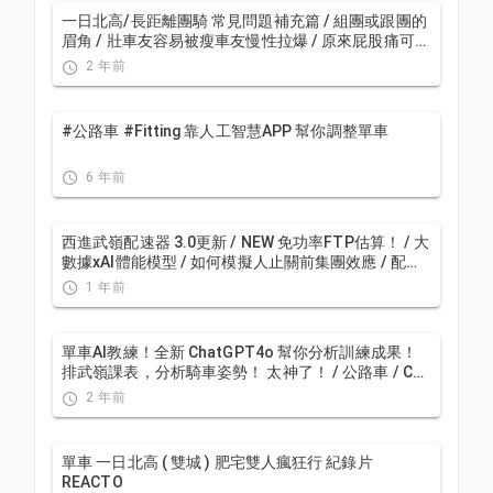
一日北高/長距離團騎 常見問題補充篇 / 組團或跟團的
眉角 / 壯車友容易被瘦車友慢性拉爆 / 原來屁股痛可能
是這個原因...？ / 風場配速法 / 公路車 / CT Yeh
2 年前
#公路車 #Fitting 靠人工智慧APP 幫你調整單車
6 年前
西進武嶺配速器 3.0更新 / NEW 免功率FTP估算！ / 大
數據xAI體能模型 / 如何模擬人止關前集團效應 / 配速
儲存功能 / AI全台自行車賽事行事曆 / 公路車 / CT
1 年前
Yeh
單車AI教練！全新 ChatGPT4o 幫你分析訓練成果！
排武嶺課表，分析騎車姿勢！ 太神了！ / 公路車 / CT
Yeh / feat. 緯緯
2 年前
單車 一日北高 ( 雙城 ) 肥宅雙人瘋狂行 紀錄片
REACTO