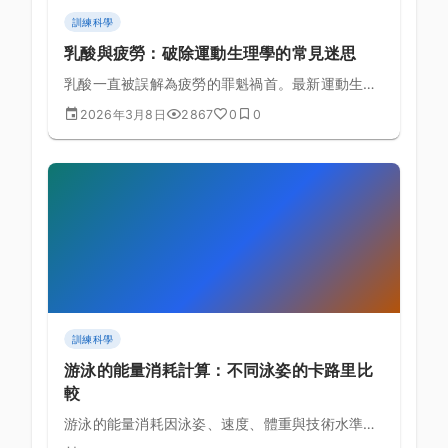
訓練科學
乳酸與疲勞：破除運動生理學的常見迷思
乳酸一直被誤解為疲勞的罪魁禍首。最新運動生理
學研究揭示了乳酸真正的角色和疲勞的真實機制。
2026年3月8日
2867
0
0
訓練科學
游泳的能量消耗計算：不同泳姿的卡路里比
較
游泳的能量消耗因泳姿、速度、體重與技術水準而
有極大差異，坊間「游泳每小時燃燒 500 大卡」