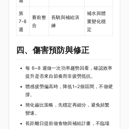
週
第
補水與體
賽前整
長騎與補給演
7-8
重變化穩
合
練
週
定
四、傷害預防與修正
每 6~8 週做一次功率趨勢回看，確認效率
提升是否來自節奏而非疲勞抵抗。
體感疲勞偏高時，降低1~2個區間，不做硬
撐。
簡化齒比策略，先穩定再細分，避免頻繁
變速。
長距離日提前做食物與補給計畫，不臨場