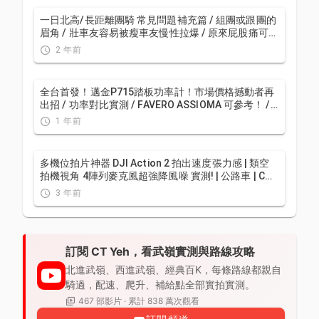
一日北高/長距離團騎 常見問題補充篇 / 組團或跟團的
眉角 / 壯車友容易被瘦車友慢性拉爆 / 原來屁股痛可能
是這個原因...？ / 風場配速法 / 公路車 / CT Yeh
2 年前
全台首發！邁金P715踏板功率計！市場價格撼動者再
出招 / 功率對比實測 / FAVERO ASSIOMA 可參考！ /
公路車 / CT Yeh
1 年前
多機位拍片神器 DJI Action 2 拍出速度張力感 | 類空
拍機視角 4陣列麥克風超強降風噪 實測! | 公路車 | CT
Yeh
3 年前
訂閱 CT Yeh，看武嶺實測與路線攻略
北進武嶺、西進武嶺、經典百K，每條路線都親自
騎過，配速、爬升、補給點全部實拍實測。
467 部影片 · 累計 838 萬次觀看