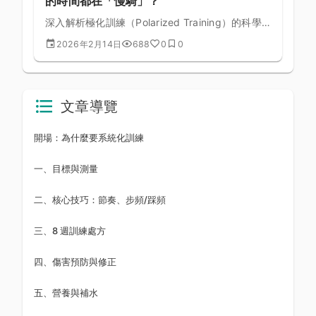
的時間都在「慢騎」？
深入解析極化訓練（Polarized Training）的科學
原理，了解為什麼頂尖車手把大部分訓練時間花在
2026年2月14日
688
0
0
低強度，卻能獲得最大的體能提升。
文章導覽
開場：為什麼要系統化訓練
一、目標與測量
二、核心技巧：節奏、步頻/踩頻
三、8 週訓練處方
四、傷害預防與修正
五、營養與補水