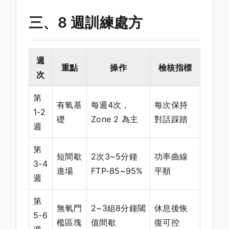
三、8 週訓練處方
週
重點
操作
檢核指標
次
第
有氧基
每週4次，
每次保持
1-2
礎
Zone 2 為主
對話踩踏
週
第
短間歇
2次3~5分鐘
功率曲線
3-4
進場
FTP-85~95%
平順
週
第
無氧門
2~3組8分鐘閾
休息後恢
5-6
檻區塊
值間歇
復可控