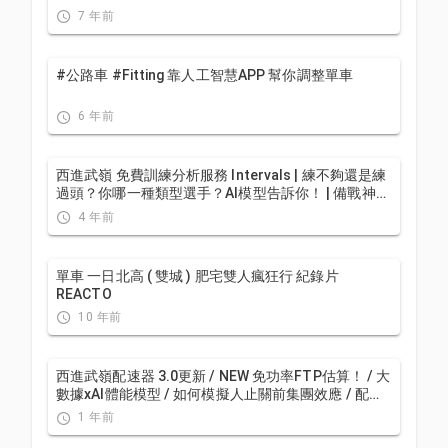
7 年前
#公路車 #Fitting 靠人工智慧APP 幫你調整單車
6 年前
西進武嶺 免費訓練分析服務 Intervals | 練不夠還是練
過頭？你哪一種類型選手？AI模型告訴你！ | 備戰神器
| 公路車 訓練 | CT Yeh
4 年前
單車 一日北高 ( 雙城 ) 肥宅雙人瘋狂行 紀錄片
REACTO
10 年前
西進武嶺配速器 3.0更新 / NEW 免功率FTP估算！ / 大
數據xAI體能模型 / 如何模擬人止關前集團效應 / 配速
儲存功能 / AI全台自行車賽事行事曆 / 公路車 / CT
1 年前
Yeh