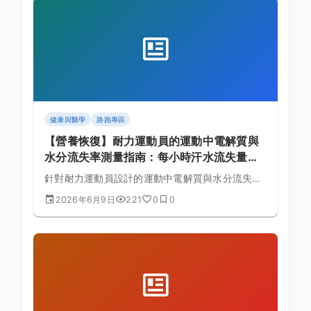
健康與醫學
路跑專區
【營養恢復】耐力運動員的運動中電解質與
水分流失率測量指南：每小時汗水流失量與
鈉離子補充比例與恢復排程的黃金法則
針對耐力運動員設計的運動中電解質與水分流失率
測量深度指南，探討其在半程馬拉松中的生理角
2026年6月9日
221
0
0
色，詳細拆解每小時汗水流失量與鈉離子補充比例
並提供實務操作菜單。