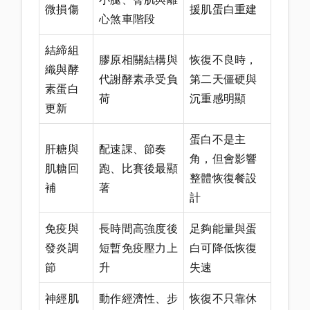
微損傷
援肌蛋白重建
心煞車階段
結締組
膠原相關結構與
恢復不良時，
織與酵
代謝酵素承受負
第二天僵硬與
素蛋白
荷
沉重感明顯
更新
蛋白不是主
肝糖與
配速課、節奏
角，但會影響
肌糖回
跑、比賽後最顯
整體恢復餐設
補
著
計
免疫與
長時間高強度後
足夠能量與蛋
發炎調
短暫免疫壓力上
白可降低恢復
節
升
失速
神經肌
動作經濟性、步
恢復不只靠休