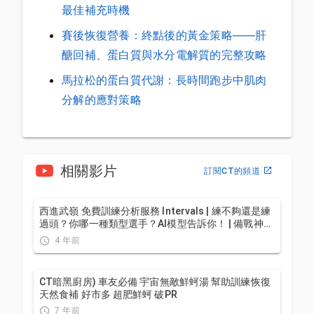
最佳補充時機
賽後恢復營養：終點後的黃金策略——肝
醣回補、蛋白質與水分電解質的完整攻略
馬拉松的蛋白質代謝：長時間跑步中肌肉
分解的應對策略
相關影片
訂閱CT的頻道
西進武嶺 免費訓練分析服務 Intervals | 練不夠還是練
過頭？你哪一種類型選手？AI模型告訴你！ | 備戰神器
| 公路車 訓練 | CT Yeh
4 年前
CT暗黑廚房) 車友必備 宇宙無敵鮮蚵湯 幫助訓練恢復
天然食補 好市多 超肥鮮蚵 破PR
7 年前