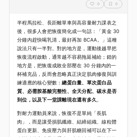
0
0
半程馬拉松、長距離單車與高容量耐力課表之
後，很多人會把恢復簡化成一句話：「黃金 30
分鐘內趕快喝乳清，最好再加 BCAA。」這種
說法只有一半對。對的地方是，運動後越早把
恢復流程啟動，通常越不容易拖延補給；錯的
地方是，把恢復成敗全部壓在 30 分鐘內的一
杯補充品，反而會忽略真正決定肌肉修復與訓
練適應的核心變數：
總蛋白量、單次蛋白品
質、必需胺基酸完整性、全天分配、碳水是否
到位，以及下一堂課離現在還有多久
。
對耐力運動員來說，恢復不是單純「長肌
肉」，而是讓受損肌纖維、結締組織、線粒體
蛋白更新、免疫壓力與肝肌糖回補可以在下一