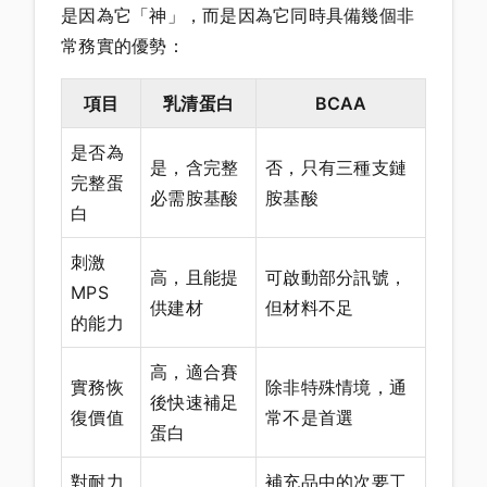
是因為它「神」，而是因為它同時具備幾個非
常務實的優勢：
項目
乳清蛋白
BCAA
是否為
是，含完整
否，只有三種支鏈
完整蛋
必需胺基酸
胺基酸
白
刺激
高，且能提
可啟動部分訊號，
MPS
供建材
但材料不足
的能力
高，適合賽
實務恢
除非特殊情境，通
後快速補足
復價值
常不是首選
蛋白
對耐力
補充品中的次要工