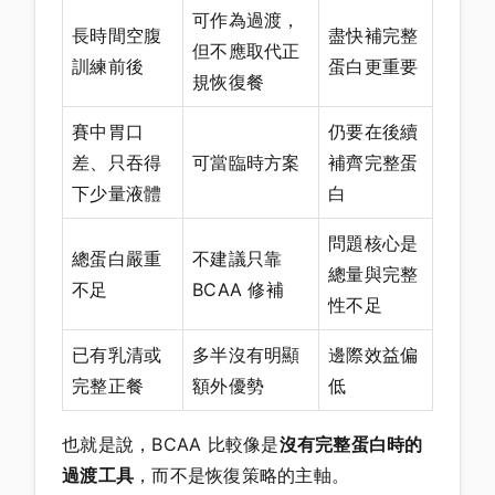
可作為過渡，
長時間空腹
盡快補完整
但不應取代正
訓練前後
蛋白更重要
規恢復餐
賽中胃口
仍要在後續
差、只吞得
可當臨時方案
補齊完整蛋
下少量液體
白
問題核心是
總蛋白嚴重
不建議只靠
總量與完整
不足
BCAA 修補
性不足
已有乳清或
多半沒有明顯
邊際效益偏
完整正餐
額外優勢
低
也就是說，BCAA 比較像是
沒有完整蛋白時的
過渡工具
，而不是恢復策略的主軸。