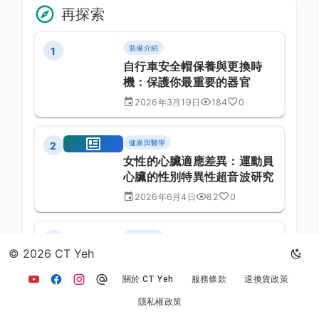
再探索
裝備介紹
1
自行車安全帽保養與更換時
機：保護你最重要的器官
2026年3月19日
184
0
健康與醫學
2
女性的心臟適應差異：運動員
心臟的性別特異性超音波研究
2026年6月4日
82
0
單車訓練
3
© 2026 CT Yeh
跑步生物力學分析：高效跑步
姿勢的科學依據
關於 CT Yeh
服務條款
退換貨政策
2026年4月4日
649
0
隱私權政策