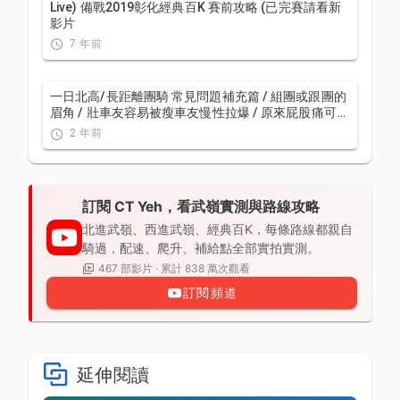
Live) 備戰2019彰化經典百K 賽前攻略 (已完賽請看新
影片
7 年前
一日北高/長距離團騎 常見問題補充篇 / 組團或跟團的
眉角 / 壯車友容易被瘦車友慢性拉爆 / 原來屁股痛可能
是這個原因...？ / 風場配速法 / 公路車 / CT Yeh
2 年前
訂閱 CT Yeh，看武嶺實測與路線攻略
北進武嶺、西進武嶺、經典百K，每條路線都親自
騎過，配速、爬升、補給點全部實拍實測。
467 部影片 · 累計 838 萬次觀看
訂閱頻道
延伸閱讀