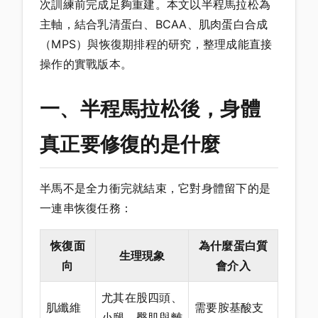
次訓練前完成足夠重建。本文以半程馬拉松為
主軸，結合乳清蛋白、BCAA、肌肉蛋白合成
（MPS）與恢復期排程的研究，整理成能直接
操作的實戰版本。
一、半程馬拉松後，身體
真正要修復的是什麼
半馬不是全力衝完就結束，它對身體留下的是
一連串恢復任務：
恢復面
為什麼蛋白質
生理現象
向
會介入
尤其在股四頭、
肌纖維
需要胺基酸支
小腿、臀肌與離