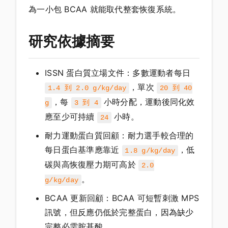
為一小包 BCAA 就能取代整套恢復系統。
研究依據摘要
ISSN 蛋白質立場文件：多數運動者每日
，單次
1.4 到 2.0 g/kg/day
20 到 40
，每
小時分配，運動後同化效
g
3 到 4
應至少可持續
小時。
24
耐力運動蛋白質回顧：耐力選手較合理的
每日蛋白基準應靠近
，低
1.8 g/kg/day
碳與高恢復壓力期可高於
2.0
。
g/kg/day
BCAA 更新回顧：BCAA 可短暫刺激 MPS
訊號，但反應仍低於完整蛋白，因為缺少
完整必需胺基酸。