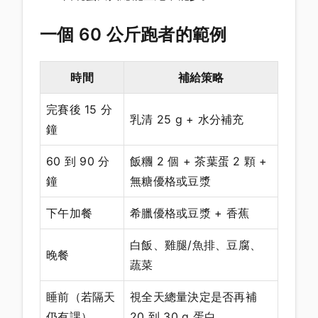
一個 60 公斤跑者的範例
時間
補給策略
完賽後 15 分
乳清 25 g + 水分補充
鐘
60 到 90 分
飯糰 2 個 + 茶葉蛋 2 顆 +
鐘
無糖優格或豆漿
下午加餐
希臘優格或豆漿 + 香蕉
白飯、雞腿/魚排、豆腐、
晚餐
蔬菜
睡前（若隔天
視全天總量決定是否再補
仍有課）
20 到 30 g 蛋白