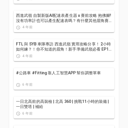
西進武嶺 自製新版AI配速表產生器 x 賽前攻略 抱佛腳!
沒有功率計也可以產生配速表嗎？有什麼其他眉角賽
前要注意的呢? | 西進武嶺 / 東進武嶺 KOM 攻略 | 公路
4 年前
車 | CT Yeh
FTL 與 SYB 車隊專訪 西進武嶺 實用攻略分享！ 2小時
如何練？！你不知道的眉角！新手準備武嶺必看 EP1 |
實力派女車友 | 精華版 | 公路車 | CTYeh
4 年前
#公路車 #Fitting 靠人工智慧APP 幫你調整單車
6 年前
一日北高前的高裝檢 | 北高 360 | 挑戰11小時的裝備 |
一日雙塔 | 補給
6 年前