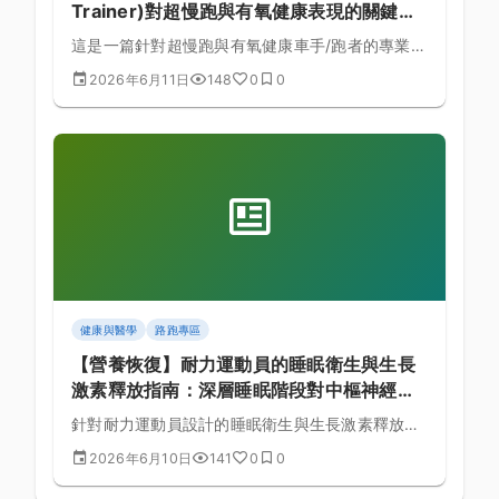
Trainer)對超慢跑與有氧健康表現的關鍵影
響：Zwift 虛擬路感與 ERG 模式訓練精準度
這是一篇針對超慢跑與有氧健康車手/跑者的專業裝
之生物力學分析：基於數據分析的系統方法
備評測，深入分析智慧型直驅式訓練台 (Smart
2026年6月11日
148
0
0
Trainer)如何影響Zwift 虛擬路感與 ERG 模式訓練
精準度，並提供基於力學數據的選購與配置建議。
健康與醫學
路跑專區
【營養恢復】耐力運動員的睡眠衛生與生長
激素釋放指南：深層睡眠階段對中樞神經系
統疲勞的修復作用與恢復排程全方位實戰指
針對耐力運動員設計的睡眠衛生與生長激素釋放深
引
度指南，探討其在鐵人三項 (Triathlon)中的生理角
2026年6月10日
141
0
0
色，詳細拆解深層睡眠階段對中樞神經系統疲勞的
修復作用並提供實務操作菜單。