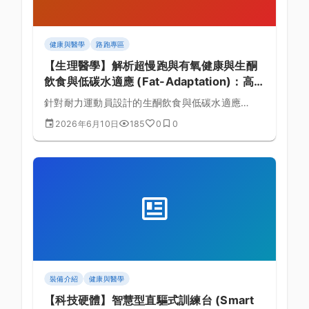
健康與醫學
路跑專區
【生理醫學】解析超慢跑與有氧健康與生酮
飲食與低碳水適應 (Fat-Adaptation)：高脂
肪氧化率對超長距離耐力賽的利與弊的最新
針對耐力運動員設計的生酮飲食與低碳水適應
研究與實踐策略：邁向破三與突破極限的關
(Fat-Adaptation)深度指南，探討其在超慢跑與有
2026年6月10日
185
0
0
鍵
氧健康中的生理角色，詳細拆解高脂肪氧化率對超
長距離耐力賽的利與弊並提供實務操作菜單。
裝備介紹
健康與醫學
【科技硬體】智慧型直驅式訓練台 (Smart