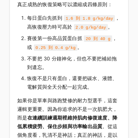
真正成熟的恢復策略可以濃縮成四條原則：
每日蛋白先抓到
，
1.6 到 1.8 g/kg/day
高恢復壓力時可高於
。
2.0 g/kg/day
賽後第一份高品質蛋白抓
，
20 到 40 g
或
。
0.25 到 0.4 g/kg
不要把 30 分鐘神化，但也不要把補給拖
到遺忘。
恢復不是只有蛋白，還要把碳水、液體、
電解質與全天分配一起完成。
如果你是單車與路跑雙修的耐力型選手，這套
邏輯更重要。因為你追求的不是一次肌肥大，
而是
在連續訓練週期裡維持肌肉修復速度、降
低累積疲勞、保住步頻與功率輸出品質
。從這
個角度看，乳清不是神話；真正的神話，是以