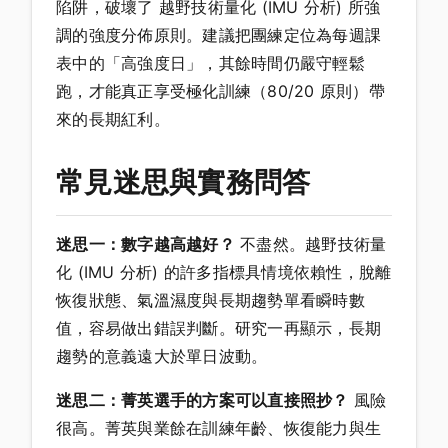
陷阱，破壞了 越野技術量化 (IMU 分析) 所強
調的強度分佈原則。建議把團練定位為每週課
表中的「高強度日」，其餘時間仍嚴守輕鬆
跑，才能真正享受極化訓練（80/20 原則）帶
來的長期紅利。
常見迷思與實務問答
迷思一：數字越高越好？
不盡然。越野技術量
化 (IMU 分析) 的許多指標具情境依賴性，脫離
恢復狀態、氣溫濕度與長期趨勢單看瞬時數
值，容易做出錯誤判斷。研究一再顯示，長期
趨勢的意義遠大於單日波動。
迷思二：菁英選手的方案可以直接照抄？
風險
很高。菁英與業餘在訓練年齡、恢復能力與生