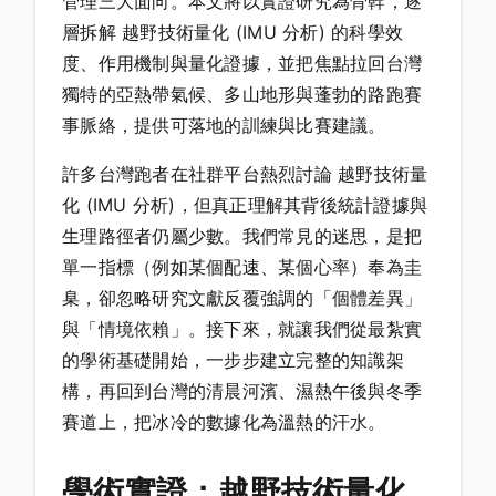
管理三大面向。本文將以實證研究為骨幹，逐
層拆解 越野技術量化 (IMU 分析) 的科學效
度、作用機制與量化證據，並把焦點拉回台灣
獨特的亞熱帶氣候、多山地形與蓬勃的路跑賽
事脈絡，提供可落地的訓練與比賽建議。
許多台灣跑者在社群平台熱烈討論 越野技術量
化 (IMU 分析)，但真正理解其背後統計證據與
生理路徑者仍屬少數。我們常見的迷思，是把
單一指標（例如某個配速、某個心率）奉為圭
臬，卻忽略研究文獻反覆強調的「個體差異」
與「情境依賴」。接下來，就讓我們從最紮實
的學術基礎開始，一步步建立完整的知識架
構，再回到台灣的清晨河濱、濕熱午後與冬季
賽道上，把冰冷的數據化為溫熱的汗水。
學術實證：越野技術量化