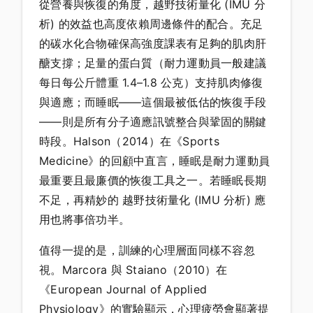
從營養與恢復的角度，越野技術量化 (IMU 分
析) 的效益也高度依賴周邊條件的配合。充足
的碳水化合物確保高強度課表有足夠的肌肉肝
醣支撐；足量的蛋白質（耐力運動員一般建議
每日每公斤體重 1.4–1.8 公克）支持肌肉修復
與適應；而睡眠——這個最被低估的恢復手段
——則是所有分子適應訊號整合與鞏固的關鍵
時段。Halson（2014）在《Sports
Medicine》的回顧中直言，睡眠是耐力運動員
最重要且最廉價的恢復工具之一。若睡眠長期
不足，再精妙的 越野技術量化 (IMU 分析) 應
用也將事倍功半。
值得一提的是，訓練的心理層面同樣不容忽
視。Marcora 與 Staiano（2010）在
《European Journal of Applied
Physiology》的實驗顯示，心理疲勞會顯著提