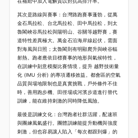
在補給中加入電解質以對抗高排汗率。
其次是路線與賽事：台灣路跑賽事蓬勃，從萬
金石馬拉松、台北馬拉松、田中馬拉松，到太
魯閣峽谷馬拉松與陽明山、谷關等越野賽，賽
道特性差異極大。萬金石沿海岸線起伏，需面
對海風與日照；太魯閣則有明顯爬升與峽谷輻
射熱。跑者應依目標賽事的地形與氣候特性，
在訓練中刻意模擬比賽情境，提升 越野技術量
化 (IMU 分析) 的專項遷移效益。都會區的空氣
品質與場地限制也是真實挑戰，戶外條件不佳
時，善用跑步機、田徑場或河濱步道進行替代
訓練，能在維持刺激的同時降低風險。
最後是訓練文化：台灣跑者社群活躍，配速班
與團練風氣盛行。團體訓練能提升動機與強度
刺激，但也容易讓人陷入「每次都跟到爆」的