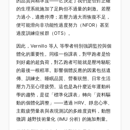
的品質與精準度——它決定了我們是否對正確
的生理系統施加了足夠但不過量的刺激。若壓
力過小，適應停滯；若壓力過大而恢復不足，
便可能滑向非功能性過度努力（NFOR）甚至
過度訓練症候群（OTS）。
因此，Vernillo 等人 等學者特別強調監控與個
體化的重要性。同樣一份課表，對甲跑者是恰
到好處的超負荷，對乙跑者可能就是壓垮駱駝
的最後一根稻草。影響個體反應的因素包括遺
傳、訓練史、睡眠品質、營養狀態、日常生活
壓力乃至心理疲勞。這也是為什麼近年運動科
學的趨勢，是從「標準化課表」轉向「資料驅
動的個體化調整」——透過 HRV、靜息心率、
主觀疲勞量表與表現測試的多維度資料，動態
微調 越野技術量化 (IMU 分析) 的施加劑量。