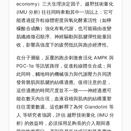
economy）三大生理決定因子。越野技術量化
(IMU 分析) 往往同時牽動其中一項以上：它可
能透過提升粒線體密度與氧化酵素活性（如檸
檬酸合成酶）強化有氧代謝，也可能藉由改變
肌纖維徵召順序、神經驅動與肌腱彈性能量回
收，影響高強度下的疲勞抵抗與跑步經濟性。
在分子層級，反覆的跑步刺激會活化 AMPK 與
PGC-1α 等訊號路徑，促進粒線體生合成；與
此同時，觸地時的機械張力與代謝壓力共同誘
發骨骼肌與肌腱的結構適應。值得注意的是，
這些適應的時間尺度並不一致——神經適應可
能在數天內出現，血液容積與肌肉的結構重塑
往往需要數週。這也解釋了為何 Giandolini 等
人 等研究者強調，評估 越野技術量化 (IMU 分
析) 的效益時，必須採用足夠長的介入期與適