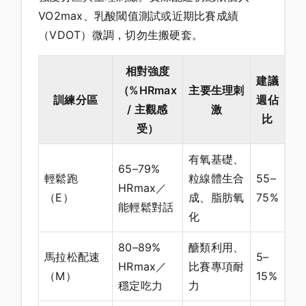
VO2max、乳酸閾值測試或近期比賽成績
（VDOT）微調，切勿生搬硬套。
相對強度
建議
（%HRmax
主要生理刺
訓練分區
週佔
/ 主觀感
激
比
受）
有氧基礎、
65–79%
輕鬆跑
粒線體生合
55–
HRmax／
（E）
成、脂肪氧
75%
能輕鬆對話
化
80–89%
醣類利用、
馬拉松配速
5–
HRmax／
比賽專項耐
（M）
15%
穩定吃力
力