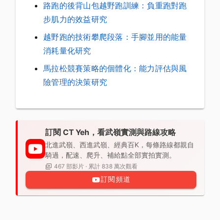
路跑的後背山包越野跑訓練：負重跑對跑
步肌力的效益研究
越野跑的技術攀爬段落：手腳並用的能量
消耗量化研究
馬拉松競賽策略的個體化：能力評估與風
險管理的決策研究
訂閱 CT Yeh，看武嶺實測與路線攻略
北進武嶺、西進武嶺、經典百K，每條路線都親自
騎過，配速、爬升、補給點全部實拍實測。
467 部影片 · 累計 838 萬次觀看
訂閱頻道