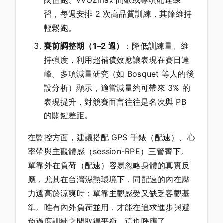
習，每週安排 2 次高品質訓練，其餘維持
輕鬆跑。
賽前調整期（1–2 週）
：降低訓練量、維
持強度，利用超補償效應讓表現在賽日達
峰。多項減量研究（如 Bosquet 等人的後
設分析）顯示，適當減量約可帶來 3% 的
表現提升，對競賽而言往往是名次與 PB
的關鍵差距。
在監控方面，建議搭配 GPS 手錶（配速）、心
率帶與主觀體感（session-RPE）三管齊下。
單靠外在負荷（配速）容易忽略身體的真實反
應，尤其在台灣濕熱環境下，同配速的內在壓
力遠高於涼爽時；單靠主觀感受又缺乏客觀基
準。唯有內外負荷並用，才能在追求進步與避
免過度訓練之間取得平衡，這也呼應了