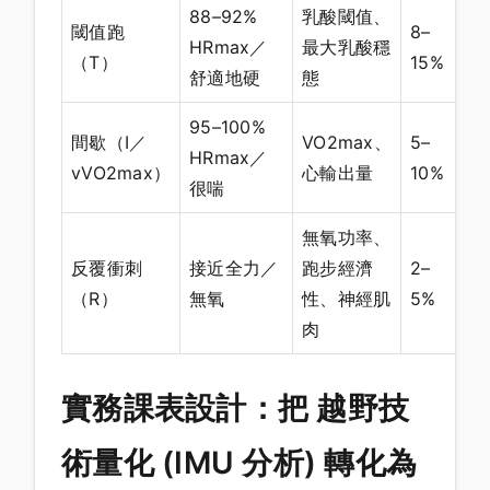
88–92%
乳酸閾值、
閾值跑
8–
HRmax／
最大乳酸穩
（T）
15%
舒適地硬
態
95–100%
間歇（I／
VO2max、
5–
HRmax／
vVO2max）
心輸出量
10%
很喘
無氧功率、
反覆衝刺
接近全力／
跑步經濟
2–
（R）
無氧
性、神經肌
5%
肉
實務課表設計：把 越野技
術量化 (IMU 分析) 轉化為