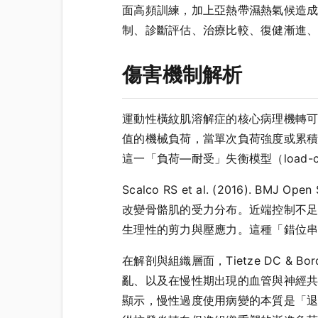
面高頻訓練，加上亞熱帶濕熱氣候造
制、診斷評估、治療比較、復健漸進
傷害機制解析
運動性橫紋肌溶解症的核心病理機轉
值的機械負荷，當單次負荷強度或累
這一「負荷—耐受」失衡模型（load-c
Scalco RS et al. (2016). 
改變骨骼肌的受力分布。近端控制不
生理性的剪力與壓應力。這種「錯位
在解剖與組織層面，Tietze DC & Bo
亂、以及在慢性期出現的血管與神經共同長
顯示，慢性過度使用病變的本質是「退化」（