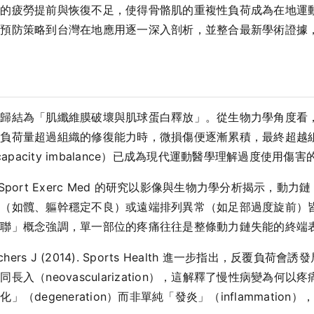
成的疲勞提前與恢復不足，使得骨骼肌的重複性負荷成為在地運
、預防策略到台灣在地應用逐一深入剖析，並整合最新學術證據
可歸結為「肌纖維膜破壞與肌球蛋白釋放」。從生物力學角度看
積負荷量超過組織的修復能力時，微損傷便逐漸累積，最終超越
apacity imbalance）已成為現代運動醫學理解過度使用傷
BMJ Open Sport Exerc Med 的研究以影像與生物力學分析揭示，動
足（如髖、軀幹穩定不良）或遠端排列異常（如足部過度旋前）
串聯」概念強調，單一部位的疼痛往往是整條動力鏈失能的終端
rchers J (2014). Sports Health 進一步指出，反
入（neovascularization），這解釋了慢性病變為何
degeneration）而非單純「發炎」（inflammati