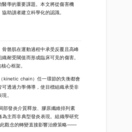
動醫學的重要課題。本文將從傷害機
，協助讀者建立科學化的認識。
，骨骼肌在運動過程中承受反覆且高峰
組織耐受閾值而形成臨床可見的傷害。
害的核心框架。
力鏈（kinetic chain）任一環節的失衡都會
皆可透過力學傳導，使目標組織承受非
表現。
覆負荷會誘發局部發炎介質釋放、膠原纖維排列紊
以疼痛為主而非典型發炎表現。組織學研究
on），此觀念的轉變直接影響治療策略——