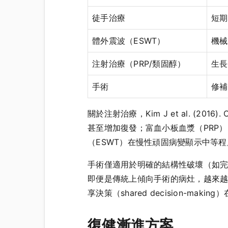
徒手治療
短期
體外震波（ESWT）
機械
注射治療（PRP/類固醇）
生長
手術
修補
關於注射治療，Kim J et al. (2
甚至增加復發；富血小板血漿（PRP
（ESWT）在慢性頑固病變顯示中等
手術僅適用於明確的結構性破壞（如完全斷裂、不
即便是傳統上傾向手術的病灶，越來
享決策（shared decision-
復健漸進方案