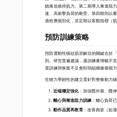
鎮痛並維持肌力。第二期導入漸進阻
速、高衝擊負荷的耐受。第四期則以
過程應個別化，並定期以客觀指標（
預防訓練策略
預防運動性橫紋肌溶解症的關鍵在於
則。研究普遍建議，週訓練量增幅不宜
度訓練與恢復不足會削弱組織修復能
生物力學韌性的建立需針對整條動力
近端穩定強化
：加強髖外展、髖伸
離心與漸進阻力訓練
：離心負荷已
動作品質再教育
：改善跑姿（如適