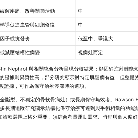
緩解疼痛、改善關節活動
中
轉導促進血管與細胞修復
中
因子或抗發炎
低至中、爭議大
或減壓結構性病變
視病灶而定
016). Clin Nephrol 與相關統合分析呈現分歧結果：類固
）的證據則異質性高，部分研究顯示對特定肌腱病有益，但整體
程度證據，可作為保守治療停滯時的選項。
穩定的骨軟骨病灶）或長期保守無效者。Rawson ES et al. 
越多長期追蹤研究顯示結構化保守治療可達到與手術相當的功能
making）在治療選擇上格外重要，須綜合考量運動需求、時程與個人偏