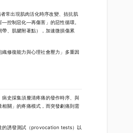
析證實，受傷者常出現肌肉活化時序改變、拮抗肌
害—控制惡化—再傷害」的惡性循環。
韌帶、肌腱附著點），加速微損傷累
組織修復能力與心理社會壓力」多重因
。病史採集須釐清疼痛的發作時序、與
量相關」的疼痛模式，而突發劇痛則需
（provocation tests）以