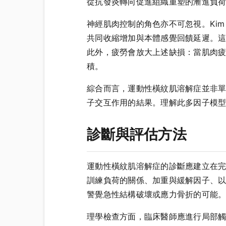
從抗發炎轉向促進組織重塑的漸進負
神經肌肉控制的角色亦不可忽視。Kim J e
共同收縮增加與本體感覺回饋延遲。
此外，疲勞會放大上述缺損：當肌肉
積。
綜合而言，運動性橫紋肌溶解症並非
子交互作用的結果。理解此多因子模
診斷與評估方法
運動性橫紋肌溶解症的診斷應建立在
訓練負荷的關係、加重與緩解因子、
警覺急性結構破壞或應力骨折的可能
理學檢查方面，臨床醫師應進行局部觸診定