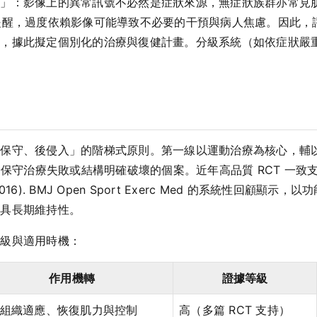
：影像上的異常訊號不必然是症狀來源，無症狀族群亦常見肌腱退化
orts Health 提醒，過度依賴影像可能導致不必要的干預與病人焦
損，據此擬定個別化的治療與復健計畫。分級系統（如依症狀嚴
守、後侵入」的階梯式原則。第一線以運動治療為核心，輔以疼痛
則保留給保守治療失敗或結構明確破壞的個案。近年高品質 RCT 
. (2016). BMJ Open Sport Exerc Med 的系統性
果具長期維持性。
等級與適用時機：
作用機轉
證據等級
組織適應、恢復肌力與控制
高（多篇 RCT 支持）