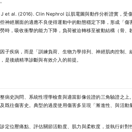
荷。
t al. (2016). Clin Nephrol 以肌電圖與動作分
這些神經層面的適應不良使得運動中的動態穩定下降，形成「傷
疲勞時，吸收衝擊的能力下降，負荷被迫轉移至被動結構（骨、
單因子疾病，而是「訓練負荷、生物力學排列、神經肌肉控制、
型，是後續精準診斷與有效介入的前提。
完整病史詢問、系統性理學檢查與適當影像佐證的三角驗證之上
以及既往傷害史。典型的過度使用傷害多呈現「漸進性、與活動
。
位壓痛點、評估關節活動度、肌力與柔軟度，並執行針對性的誘發測試