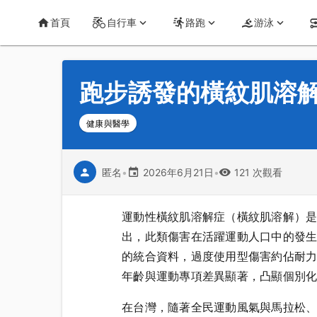
首頁
運動知識
詳情
CT Yeh 公路車基地
首頁
自行車
路跑
游泳
跑步誘發的橫紋肌溶
健康與醫學
匿名
•
2026年6月21日
•
121 次觀看
運動性橫紋肌溶解症（橫紋肌溶解）
出，此類傷害在活躍運動人口中的發生率
的統合資料，過度使用型傷害約佔耐
年齡與運動專項差異顯著，凸顯個別
在台灣，隨著全民運動風氣與馬拉松