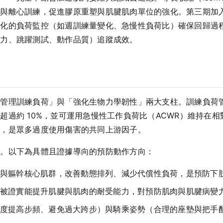
力與離心訓練，促進膠原重塑與肌腱肌肉單位的強化。第三期加
量化的負荷監控（如週訓練量變化、急慢性負荷比）確保回歸過
肌力、跳躍測試、動作品質）追蹤成效。
「管理訓練負荷」與「強化生物力學韌性」兩大支柱。訓練負荷
超過約 10%，並可運用急慢性工作負荷比（ACWR）維持在
力，是眾多過度使用傷害的共同上游因子。
鏈。以下為具體且證據導向的預防動作方向：
與軀幹核心肌群，改善動態排列、減少代償性負荷，是預防下
被證實能提升肌腱與肌肉的耐受能力，對預防肌肉與肌腱病變
度提高步頻、避免過大跨步）與騎乘姿勢（合理的座墊與把手