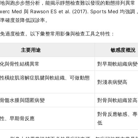
地與跑步步態分析，能揭示靜態檢查難以發現的動態排列異常（如
port Exerc Med 與 Rawson ES et al. (2017). Spo
斷準確度並降低誤診率。
避免過度檢查。以下彙整常用影像與檢查工具之特性：
主要用途
敏感度概況
化與骨性結構異常
對早期軟組織病變
性橫紋肌溶解症肌腱與軟組織、可做動態
對淺表病變高
骨髓水腫與隱匿病變
對骨與軟組織皆高
對骨反應敏感、專
性、早期骨反應
低