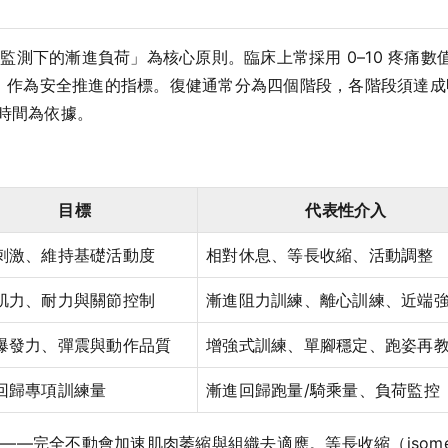
測下的漸進負荷」為核心原則。臨床上常採用 0–10 疼痛數值
，作為安全推進的指標。復健通常分為四個階段，各階段須達成明確出關標
純以時間為依據。
目標
代表性介入
刺激、維持基礎活動度
相對休息、等長收縮、活動調整
肌力、耐力與關節控制
漸進阻力訓練、離心訓練、近端
爆發力、彈震與動作品質
增強式訓練、單腳穩定、跑姿再
回歸專項訓練量
漸進回歸跑量/騎乘量、負荷監控
—完全不動會加速肌肉萎縮與組織去適應。等長收縮（isome