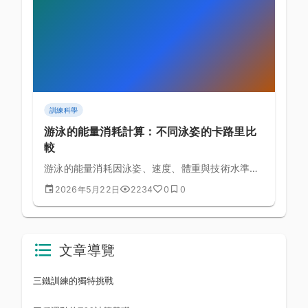
訓練科學
游泳的能量消耗計算：不同泳姿的卡路里比
較
游泳的能量消耗因泳姿、速度、體重與技術水準而
有極大差異，坊間「游泳每小時燃燒 500 大卡」
2026年5月22日
2234
0
0
的說法過於簡化。本文以運動生理學公式解析各泳
姿的真實能耗，幫助你為健身、減脂或運動表現目
標制定更精準的游泳計畫。
文章導覽
三鐵訓練的獨特挑戰