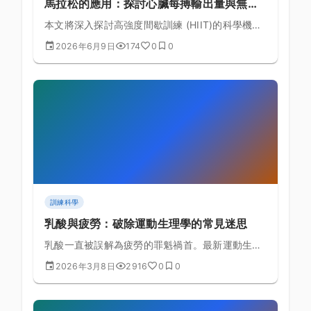
馬拉松的應用：探討心臟每搏輸出量與無氧
耐力的生理實證與課表規劃的黃金法則
本文將深入探討高強度間歇訓練 (HIIT)的科學機
制，結合全程馬拉松的生理需求，詳細解析心臟每
2026年6月9日
174
0
0
搏輸出量與無氧耐力的理論基礎與具體訓練課表排
定。
訓練科學
乳酸與疲勞：破除運動生理學的常見迷思
乳酸一直被誤解為疲勞的罪魁禍首。最新運動生理
學研究揭示了乳酸真正的角色和疲勞的真實機制。
2026年3月8日
2916
0
0