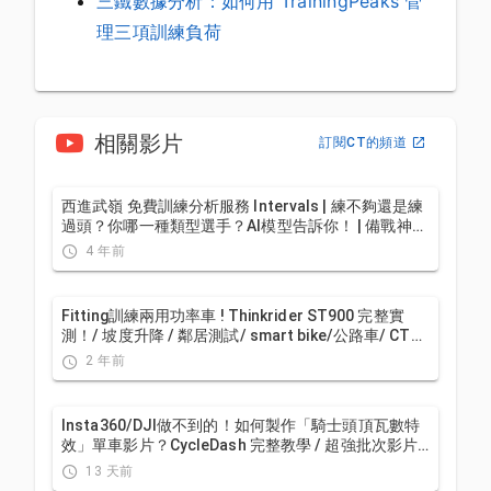
三鐵數據分析：如何用 TrainingPeaks 管
理三項訓練負荷
相關影片
訂閱CT的頻道
西進武嶺 免費訓練分析服務 Intervals | 練不夠還是練
過頭？你哪一種類型選手？AI模型告訴你！ | 備戰神器
| 公路車 訓練 | CT Yeh
4 年前
Fitting訓練兩用功率車 ! Thinkrider ST900 完整實
測！/ 坡度升降 / 鄰居測試/ smart bike/公路車/ CT
Yeh
2 年前
Insta360/DJI做不到的！如何製作「騎士頭頂瓦數特
效」單車影片？CycleDash 完整教學 / 超強批次影片
數據疊加軟體
13 天前