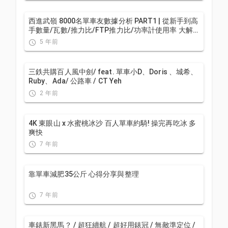
西進武嶺 8000名單車友數據分析 PART1 | 從新手到高
手數量/瓦數/推力比/FTP推力比/功率計使用率 大解
析 | 公路車 | CTYeh
5 年前
三鉄共購百人風中劍/ feat. 單車小D、Doris 、城希、
Ruby、Ada/ 公路車 / CT Yeh
2 年前
4K 東眼山 x 水蜜桃冰沙 百人單車約騎! 操完再吃冰 多
爽快
7 年前
靠單車減肥35公斤 心得分享與整理
7 年前
車錶新黑馬？ / 超狂續航 / 超好用錶冠 / 無敵準定位 /