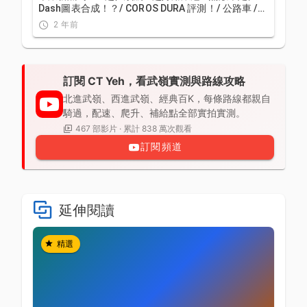
Dash圖表合成！？/ COROS DURA 評測！/ 公路車 /
CT Yeh
2 年前
訂閱 CT Yeh，看武嶺實測與路線攻略
北進武嶺、西進武嶺、經典百K，每條路線都親自
騎過，配速、爬升、補給點全部實拍實測。
467 部影片 · 累計 838 萬次觀看
訂閱頻道
延伸閱讀
精選