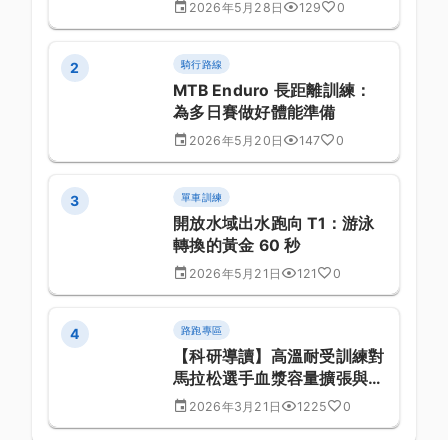
2026年5月28日
129
0
騎行路線
2
MTB Enduro 長距離訓練：
為多日賽做好體能準備
2026年5月20日
147
0
單車訓練
3
開放水域出水跑向 T1：游泳
轉換的黃金 60 秒
2026年5月21日
121
0
路跑專區
4
【科研導讀】高溫耐受訓練對
馬拉松選手血漿容量擴張與核
心體溫適應的研究：前沿運動
2026年3月21日
1225
0
生理學研究進展 (第 238 篇)