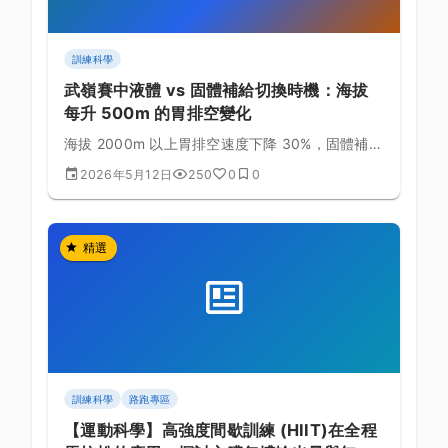
訓練科學
武嶺賽中液體 vs 固體補給切換時機：海拔
每升 500m 的胃排空變化
海拔 2000m 以上胃排空速度下降 30%，固體補給
易引起腹脹。掌握液體與固體的切換時機，避免後
2026年5月12日
250
0
0
段噁心與停車嘔吐的慘劇。
精選
訓練科學
路跑專區
【運動科學】高強度間歇訓練 (HIIT)在全程