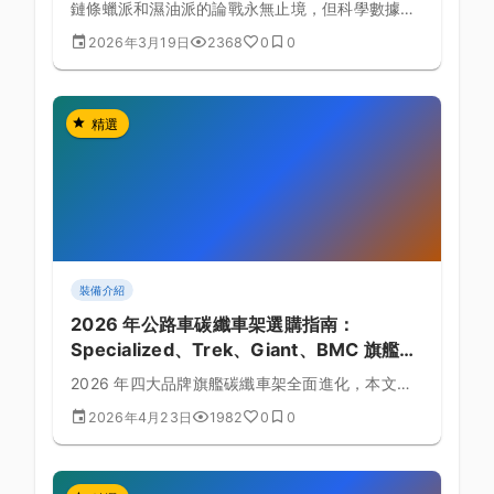
鏈條蠟派和濕油派的論戰永無止境，但科學數據告
訴我們真正的差別在哪裡。
2026年3月19日
2368
0
0
精選
裝備介紹
2026 年公路車碳纖車架選購指南：
Specialized、Trek、Giant、BMC 旗艦對
比
2026 年四大品牌旗艦碳纖車架全面進化，本文從
剛性、空力、重量、台灣售價等面向，幫你挑出最
2026年4月23日
1982
0
0
適合的那一台。