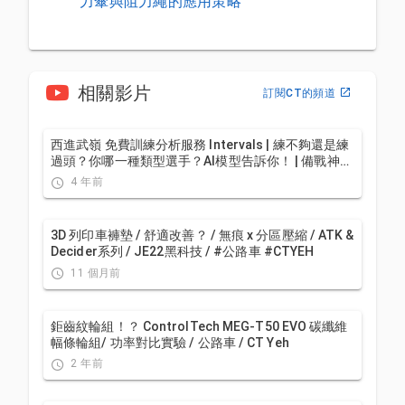
力傘與阻力繩的應用策略
相關影片
訂閱CT的頻道
西進武嶺 免費訓練分析服務 Intervals | 練不夠還是練
過頭？你哪一種類型選手？AI模型告訴你！ | 備戰神器
| 公路車 訓練 | CT Yeh
4 年前
3D 列印車褲墊 / 舒適改善？ / 無痕 x 分區壓縮 / ATK &
Decider系列 / JE22黑科技 / #公路車 #CTYEH
11 個月前
鉅齒紋輪組！？ ControlTech MEG-T50 EVO 碳纖維
幅條輪組/ 功率對比實驗 / 公路車 / CT Yeh
2 年前