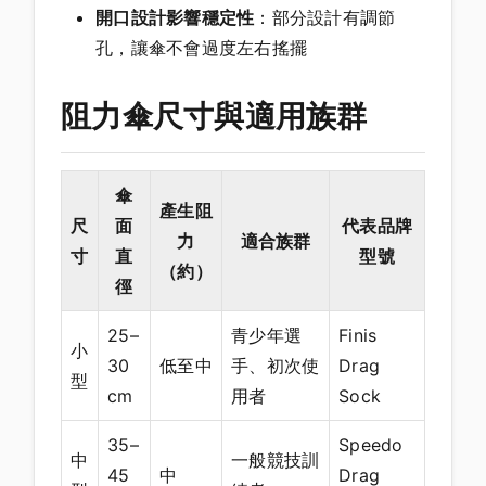
開口設計影響穩定性
：部分設計有調節
孔，讓傘不會過度左右搖擺
阻力傘尺寸與適用族群
傘
產生阻
尺
面
代表品牌
力
適合族群
寸
直
型號
（約）
徑
25–
青少年選
Finis
小
30
低至中
手、初次使
Drag
型
cm
用者
Sock
35–
Speedo
中
一般競技訓
45
中
Drag