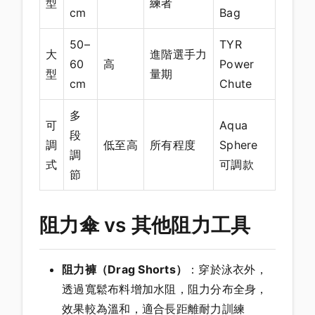
型
練者
cm
Bag
50–
TYR
大
進階選手力
60
高
Power
型
量期
cm
Chute
多
可
Aqua
段
調
低至高
所有程度
Sphere
調
式
可調款
節
阻力傘 vs 其他阻力工具
阻力褲（Drag Shorts）
：穿於泳衣外，
透過寬鬆布料增加水阻，阻力分布全身，
效果較為溫和，適合長距離耐力訓練