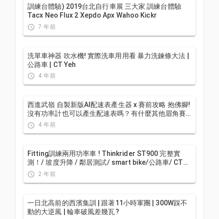
訓練台體驗) 2019台北自行車展 三大家 訓練台體驗
Tacx Neo Flux 2 Xepdo Apx Wahoo Kickr
7 年前
洗單車神器 吹水機! 實際洗車用用看 暴力洗鍊條大法 |
公路車 | CT Yeh
4 年前
西進武嶺 自製新版AI配速表產生器 x 賽前攻略 抱佛腳!
沒有功率計也可以產生配速表嗎？有什麼其他眉角賽
前要注意的呢? | 西進武嶺 / 東進武嶺 KOM 攻略 | 公路
4 年前
車 | CT Yeh
Fitting訓練兩用功率車 ! Thinkrider ST900 完整實
測！/ 坡度升降 / 鄰居測試/ smart bike/公路車/ CT
Yeh
2 年前
一日北高前的西濱集訓 | 跟著11小時軍團 | 300W踩不
動的大逆風 | 輪車破風差幾瓦?