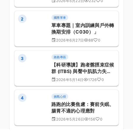
2026年5月22日
232
0
國際單車
2
單車專題｜室內訓練與戶外轉
換期安排（C030）」
2026年6月27日
88
0
路跑專區
3
【科研導讀】跑者髂脛束症候
群 (ITBS) 與臀中肌肌力失衡
的立體力學相關性研究：生物
2026年5月14日
1726
0
力學量化實驗報告 (第 850
篇)
挑戰心得
4
路跑的比賽焦慮：賽前失眠、
腸胃不適的心理應對
2026年5月26日
156
0