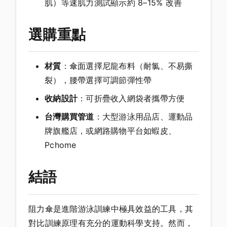
肌）等速肌力測試顯示約 8–15% 改善
選購重點
材質
：傘面選擇尼龍布料（耐氯、不易撕
裂），腰帶選擇可調節彈性帶
收納設計
：可折疊收入網袋者攜帶方便
台灣購買管道
：大型游泳用品店、運動品
牌旗艦店，或網路購物平台如蝦皮、
Pchome
結語
阻力傘是進階游泳訓練中極具效益的工具，其
對比訓練原理有充分的運動科學支持。然而，