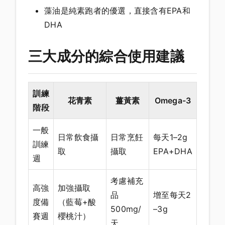
藻油是純素跑者的優選，直接含有EPA和
DHA
三大成分的綜合使用建議
訓練
花青素
薑黃素
Omega-3
階段
一般
日常飲食攝
日常烹飪
每天1–2g
訓練
取
攝取
EPA+DHA
週
考慮補充
高強
加強攝取
品
增至每天2
度備
（藍莓+酸
500mg/
–3g
賽週
櫻桃汁）
天