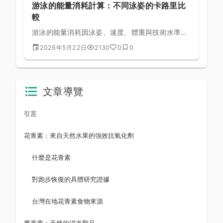
游泳的能量消耗計算：不同泳姿的卡路里比
較
游泳的能量消耗因泳姿、速度、體重與技術水準而
有極大差異，坊間「游泳每小時燃燒 500 大卡」
2026年5月22日
2130
0
0
的說法過於簡化。本文以運動生理學公式解析各泳
姿的真實能耗，幫助你為健身、減脂或運動表現目
標制定更精準的游泳計畫。
文章導覽
引言
花青素：來自天然水果的強效抗氧化劑
什麼是花青素
對跑步恢復的具體研究證據
台灣在地花青素食物來源
薑黃素：天然的消炎聖品