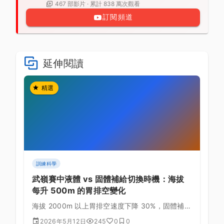
467 部影片 · 累計 838 萬次觀看
訂閱頻道
延伸閱讀
精選
訓練科學
武嶺賽中液體 vs 固體補給切換時機：海拔
每升 500m 的胃排空變化
海拔 2000m 以上胃排空速度下降 30%，固體補給
易引起腹脹。掌握液體與固體的切換時機，避免後
2026年5月12日
245
0
0