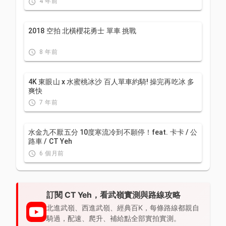
4 年前
2018 空拍 北橫櫻花勇士 單車 挑戰
8 年前
4K 東眼山 x 水蜜桃冰沙 百人單車約騎! 操完再吃冰 多
爽快
7 年前
水金九不厭五分 10度寒流冷到不願停！feat. 卡卡 / 公
路車 / CT Yeh
6 個月前
訂閱 CT Yeh，看武嶺實測與路線攻略
北進武嶺、西進武嶺、經典百K，每條路線都親自
騎過，配速、爬升、補給點全部實拍實測。