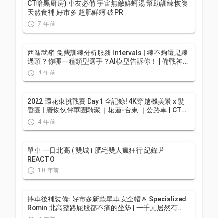
CT暗黑廚房) 車友必備 宇宙無敵鮮蚵湯 幫助訓練恢復
天然食補 好市多 超肥鮮蚵 破PR
7 年前
西進武嶺 免費訓練分析服務 Intervals | 練不夠還是練
過頭？你哪一種類型選手？AI模型告訴你！ | 備戰神器
| 公路車 訓練 | CT Yeh
4 年前
2022 環花東挑戰賽 Day1 全記錄! 4K穿越機美景 x 髮
香團 | 廢物伙伴軍團騎聚｜花蓮-台東 ｜公路車 | CT
Yeh
4 年前
單車 一日北高 ( 雙城 ) 肥宅雙人瘋狂行 紀錄片
REACTO
10 年前
摔車後補裝備: 好市多新款單車安全帽＆ Specialized
Romin 北高整路屁股都不痛的坐墊 | 一千元居然有
MIPS | CT Yeh | 公路車