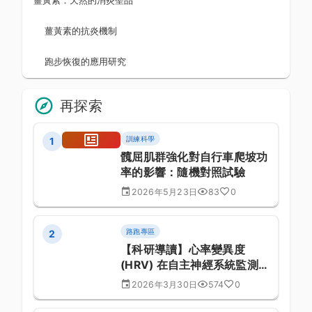
薑黃素的抗炎機制
跑步恢復的應用研究
再探索
訓練科學
1
髖屈肌群強化對自行車爬坡功
率的影響：隨機對照試驗
2026年5月23日
83
0
路跑專區
2
【科研導讀】心率變異度
(HRV) 在自主神經系統監測與
過度訓練防範之臨床應用：臨
2026年3月30日
574
0
床醫學與運動表現關係探討
(第 232 篇)