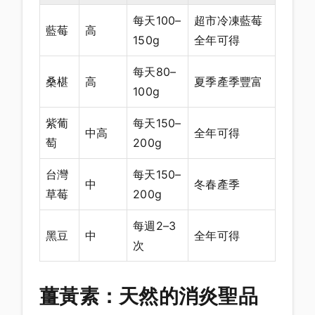
每天100–
超市冷凍藍莓
藍莓
高
150g
全年可得
每天80–
桑椹
高
夏季產季豐富
100g
紫葡
每天150–
中高
全年可得
萄
200g
台灣
每天150–
中
冬春產季
草莓
200g
每週2–3
黑豆
中
全年可得
次
薑黃素：天然的消炎聖品