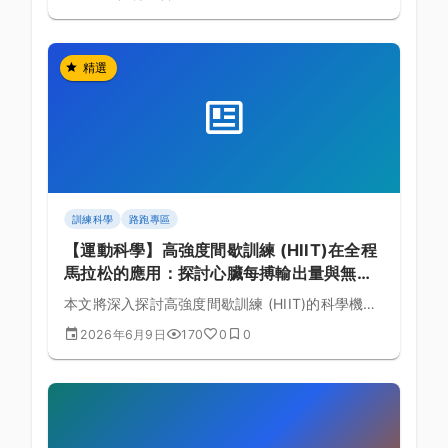
段噁心與停車嘔吐的慘劇。
精選
訓練科學
路跑專區
【運動科學】高強度間歇訓練 (HIIT)在全程
馬拉松的應用：探討心臟每搏輸出量與無氧
耐力的生理實證與課表規劃的黃金法則
本文將深入探討高強度間歇訓練 (HIIT)的科學機
制，結合全程馬拉松的生理需求，詳細解析心臟每
2026年6月9日
170
0
0
搏輸出量與無氧耐力的理論基礎與具體訓練課表排
定。