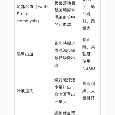
反覆落地衝
足部溶血（Foot-
面、薄
擊破壞腳掌
Strike
底跑
毛細血管中
Hemolysis）
鞋、跑
的紅血球
量大
長距
跑步時腸道
離、高
血流減少導
腸胃出血
強度、
致黏膜微出
使用
血
NSAID
鐵質隨汗液
高溫訓
少量排出，
汗液流失
練、大
台灣夏季出
量排汗
汗量大
訓練使血漿