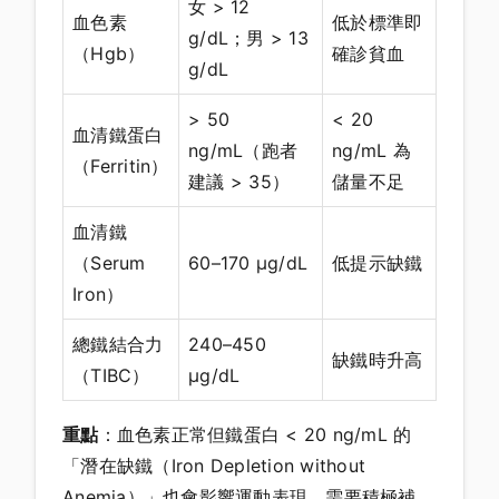
女 > 12
血色素
低於標準即
g/dL；男 > 13
（Hgb）
確診貧血
g/dL
> 50
< 20
血清鐵蛋白
ng/mL（跑者
ng/mL 為
（Ferritin）
建議 > 35）
儲量不足
血清鐵
（Serum
60–170 μg/dL
低提示缺鐵
Iron）
總鐵結合力
240–450
缺鐵時升高
（TIBC）
μg/dL
重點
：血色素正常但鐵蛋白 < 20 ng/mL 的
「潛在缺鐵（Iron Depletion without
Anemia）」也會影響運動表現，需要積極補