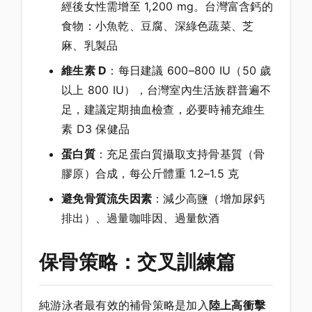
經後女性需增至 1,200 mg。台灣富含鈣的
食物：小魚乾、豆腐、深綠色蔬菜、芝
麻、乳製品
維生素 D
：每日建議 600–800 IU（50 歲
以上 800 IU），台灣室內生活族群普遍不
足，建議定期抽血檢查，必要時補充維生
素 D3 保健品
蛋白質
：充足蛋白質攝取支持骨基質（骨
膠原）合成，每公斤體重 1.2–1.5 克
避免骨質流失因素
：減少高鹽（增加尿鈣
排出）、過量咖啡因、過量飲酒
保骨策略：交叉訓練篇
純游泳者最有效的補骨策略是加入
陸上高衝擊