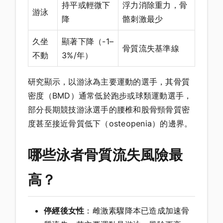
持平或輕微下
浮力消除重力，骨
游泳
降
骼刺激最少
久坐
顯著下降（-1–
骨質流失基準線
不動
3%/年）
研究顯示，以游泳為主要運動的選手，其骨質
密度（BMD）通常低於跑步或球類運動選手，
部分長期競技游泳選手的腰椎和股骨頸骨質密
度甚至接近骨質低下（osteopenia）的邊界。
哪些泳者骨質流失風險最
高？
停經後女性
：雌激素驟降本已造成加速骨