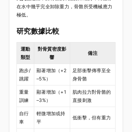
在水中幾乎完全卸除重力，骨骼所受機械應力
極低。
研究數據比較
運動
對骨質密度影
備注
類型
響
跑步/
顯著增加（+2
足部衝擊傳導至全
跳躍
–5%）
身骨骼
重量
顯著增加（+1
肌肉拉力對骨骼的
訓練
–3%）
直接刺激
自行
輕微增加或持
低衝擊，但有重力
車
平