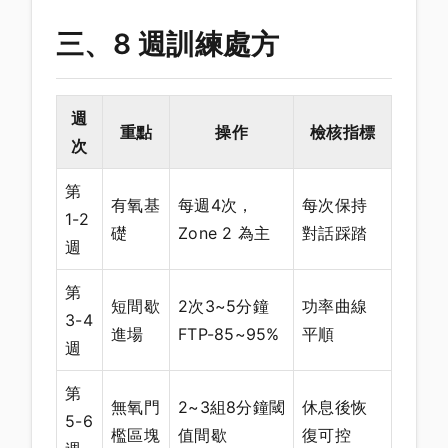
三、8 週訓練處方
週
重點
操作
檢核指標
次
第
有氧基
每週4次，
每次保持
1-2
礎
Zone 2 為主
對話踩踏
週
第
短間歇
2次3~5分鐘
功率曲線
3-4
進場
FTP-85~95%
平順
週
第
無氧門
2~3組8分鐘閾
休息後恢
5-6
檻區塊
值間歇
復可控