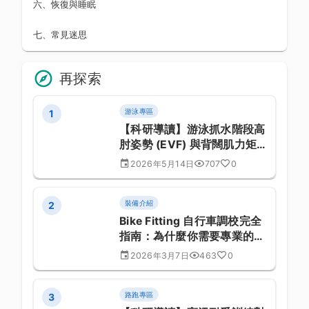
六、恢復與睡眠
七、常見迷思
再探索
游泳專區
1
【科研導讀】游泳抓水階段高
肘姿勢 (EVF) 與背闊肌力矩
的量化生物力學研究：頂尖選
2026年5月14日
707
0
手體能特徵研究 (第 1170 篇)
裝備介紹
2
Bike Fitting 自行車調校完全
指南：為什麼你需要專業的
Fitting？
2026年3月7日
463
0
路跑專區
3