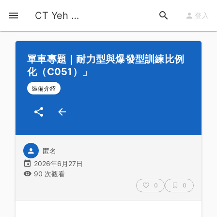
首頁
運動知識
詳情
CT Yeh 公路車基地
登入
單車專題｜耐力型與爆發型訓練比例
化（C051）」
裝備介紹
匿名
2026年6月27日
90 次觀看
0
0