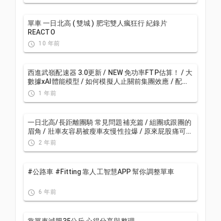
單車 一日北高 ( 雙城 ) 肥宅雙人瘋狂行 紀錄片
REACTO
10 年前
西進武嶺配速器 3.0更新 / NEW 免功率FTP估算！ / 大
數據xAI體能模型 / 如何模擬人止關前集團效應 / 配速
儲存功能 / AI全台自行車賽事行事曆 / 公路車 / CT
1 年前
Yeh
一日北高/長距離團騎 常見問題補充篇 / 組團或跟團的
眉角 / 壯車友容易被瘦車友慢性拉爆 / 原來屁股痛可能
是這個原因...？ / 風場配速法 / 公路車 / CT Yeh
2 年前
#公路車 #Fitting 靠人工智慧APP 幫你調整單車
6 年前