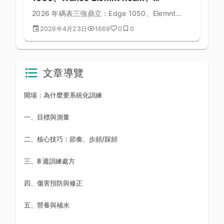
Hammerhead Karoo 3 對決
2026 年碼表三強鼎立：Edge 1050、Elemnt
Roam v2、Karoo 3。本文深度對比功能、操作、
2026年4月23日
1669
0
0
地圖、售價。
文章導覽
開場：為什麼要系統化訓練
一、目標與測量
二、核心技巧：節奏、步頻/踩頻
三、8 週訓練處方
四、傷害預防與修正
五、營養與補水