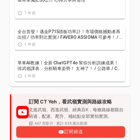
靠單車減肥35公斤 心得分享與整理
7 年前
全台首發！邁金P715踏板功率計！市場價格撼動者再
出招 / 功率對比實測 / FAVERO ASSIOMA 可參考！ /
公路車 / CT Yeh
1 年前
單車AI教練！全新 ChatGPT4o 幫你分析訓練成果！
排武嶺課表，分析騎車姿勢！ 太神了！ / 公路車 / CT
Yeh / feat. 緯緯
2 年前
訂閱 CT Yeh，看武嶺實測與路線攻略
北進武嶺、西進武嶺、經典百K，每條路線都親自
騎過，配速、爬升、補給點全部實拍實測。
467 部影片 · 累計 838 萬次觀看
訂閱頻道