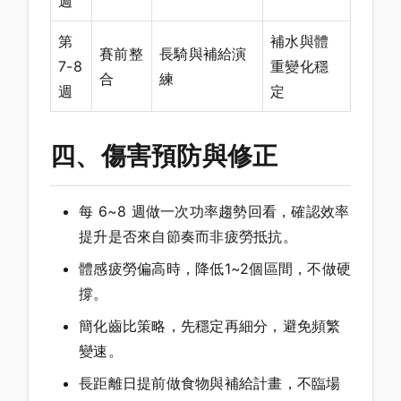
週
第
補水與體
賽前整
長騎與補給演
7-8
重變化穩
合
練
週
定
四、傷害預防與修正
每 6~8 週做一次功率趨勢回看，確認效率
提升是否來自節奏而非疲勞抵抗。
體感疲勞偏高時，降低1~2個區間，不做硬
撐。
簡化齒比策略，先穩定再細分，避免頻繁
變速。
長距離日提前做食物與補給計畫，不臨場