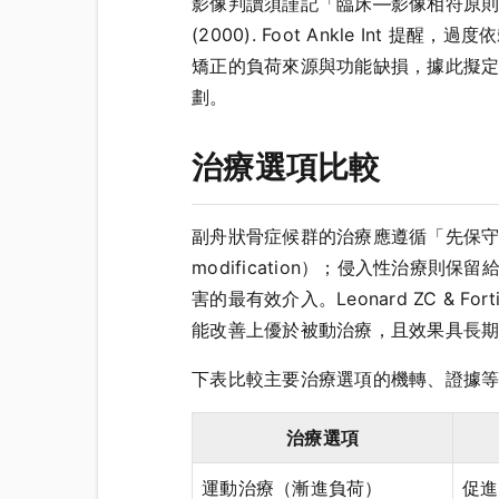
影像判讀須謹記「臨床—影像相符原則」：
(2000). Foot Ankle I
矯正的負荷來源與功能缺損，據此擬
劃。
治療選項比較
副舟狀骨症候群的治療應遵循「先保守、
modification）；侵入性治療
害的最有效介入。Leonard ZC & Fo
能改善上優於被動治療，且效果具長
下表比較主要治療選項的機轉、證據
治療選項
運動治療（漸進負荷）
促進