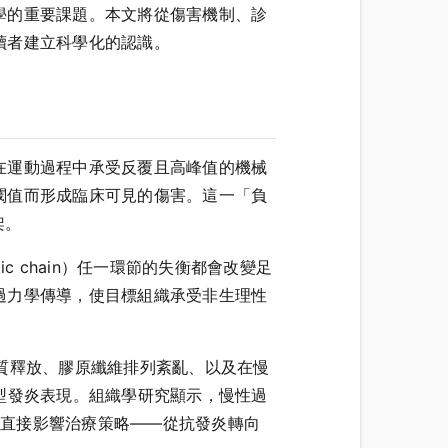
學的重要課題。本文將從傷害機制、診
讀者建立科學化的認識。
在運動過程中承受反覆且高峰值的機械
閾值而形成臨床可見的傷害。這一「負
架。
kinetic chain）任一環節的失衡都會改變足
過力學傳導，使目標組織承受非生理性
發局部發炎介質釋放、膠原纖維排列紊亂、以及在慢
非典型發炎表現。組織學研究顯示，慢性過
念的轉變直接影響治療策略——從抗發炎轉向