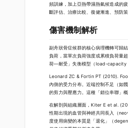
頻訓練，加上亞熱帶濕熱氣候造成的
斷評估、治療比較、復健漸進、預防
傷害機制解析
副舟狀骨症候群的核心病理機轉可歸
負荷，當單次負荷強度或累積負荷量
荷—耐受」失衡模型（load-capaci
Leonard ZC & Fortin PT (2
內側的受力分布。近端控制不足（如
的剪力與壓應力。這種「錯位串聯」
在解剖與組織層面，Kiter E et al
性期出現的血管與神經共同長入（neov
度使用病變的本質是「退化」（degene