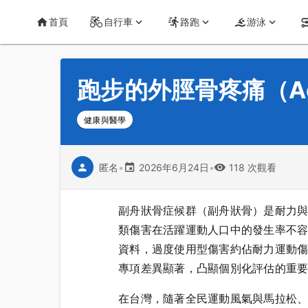
首頁
運動知識
詳情
CT Yeh 公路車基地
首頁
自行車
路跑
游泳
跑步的外脛骨疼痛（Acc
健康與醫學
匿名
•
2026年6月24日
•
118 次觀看
副舟狀骨症候群（副舟狀骨）是耐力
類傷害在活躍運動人口中的發生率不容小
資料，過度使用型傷害約佔耐力運動
專項差異顯著，凸顯個別化評估的重
在台灣，隨著全民運動風氣與馬拉松