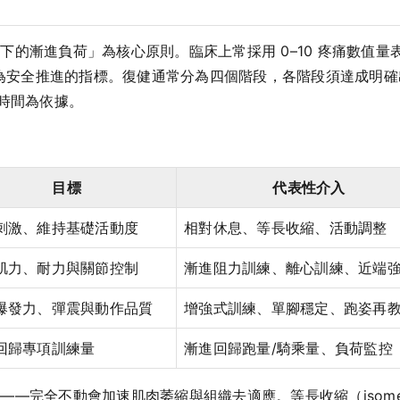
的漸進負荷」為核心原則。臨床上常採用 0–10 疼痛數值量表
為安全推進的指標。復健通常分為四個階段，各階段須達成明確出關標準（
純以時間為依據。
目標
代表性介入
刺激、維持基礎活動度
相對休息、等長收縮、活動調整
肌力、耐力與關節控制
漸進阻力訓練、離心訓練、近端
爆發力、彈震與動作品質
增強式訓練、單腳穩定、跑姿再
回歸專項訓練量
漸進回歸跑量/騎乘量、負荷監控
—完全不動會加速肌肉萎縮與組織去適應。等長收縮（isome