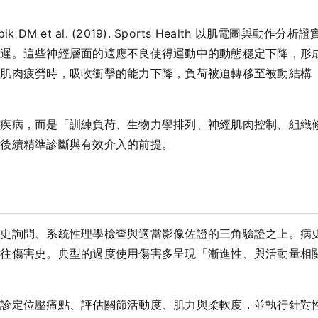
DM et al. (2019). Sports Health 以肌電圖與
延遲。這些神經層面的適應不良使得運動中的動態穩定下降，形
當肌肉疲勞時，吸收衝擊的能力下降，負荷被迫轉移至被動結構
子疾病，而是「訓練負荷、生物力學排列、神經肌肉控制、組織
是後續精準診斷與有效介入的前提。
病史詢問、系統性理學檢查與適當影像佐證的三角驗證之上。病
既往傷害史。典型的過度使用傷害多呈現「漸進性、與活動量相
位壓痛點、評估關節活動度、肌力與柔軟度，並執行針對性的誘發測試