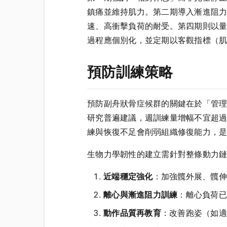
鎮痛並維持肌力。第二期導入漸進阻
速、高衝擊負荷的耐受。第四期則以
過程應個別化，並定期以客觀指標（
預防訓練策略
預防副舟狀骨症候群的關鍵在於「管
研究普遍建議，週訓練量增幅不宜超過
練與恢復不足會削弱組織修復能力，
生物力學韌性的建立需針對整條動力
近端穩定強化
：加強髖外展、髖伸
離心與漸進阻力訓練
：離心負荷已
動作品質再教育
：改善跑姿（如適