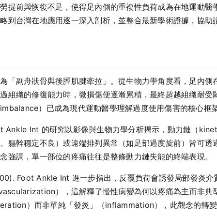
疲勞提前與恢復不足，使得足內側的重複性負荷成為在地運動醫
策略到台灣在地應用逐一深入剖析，並整合最新學術證據，協助
結為「副舟狀骨與後脛肌腱牽拉」。從生物力學角度看，足內側
超過組織的修復能力時，微損傷便逐漸累積，最終超越組織耐受
ty imbalance）已成為現代運動醫學理解過度使用傷害的核心框
010). Foot Ankle Int 的研究以影像與生物力學分析揭示，動力鏈（
髖、軀幹穩定不良）或遠端排列異常（如足部過度旋前）皆可透
概念強調，單一部位的疼痛往往是整條動力鏈失能的終端表現。
. (2000). Foot Ankle Int 進一步指出，反覆負荷會誘
ascularization），這解釋了慢性病變為何以疼痛為主而
ration）而非單純「發炎」（inflammation），此觀