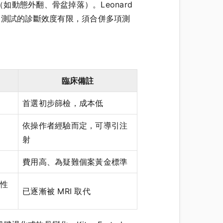
動態外翻、骨盆掉落）。Leonard
 Surg 均強調，單一測試的診斷效度有限，須合併多項測
臨床備註
低
首選初步篩檢，成本低
依操作者經驗而定，可導引注
射
費用高、為疑難個案黃金標準
一性
已逐漸被 MRI 取代