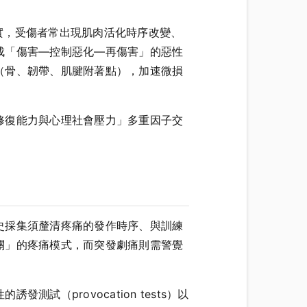
動作分析證實，受傷者常出現肌肉活化時序改變、
成「傷害—控制惡化—再傷害」的惡性
（骨、韌帶、肌腱附著點），加速微損
修復能力與心理社會壓力」多重因子交
史採集須釐清疼痛的發作時序、與訓練
關」的疼痛模式，而突發劇痛則需警覺
（provocation tests）以