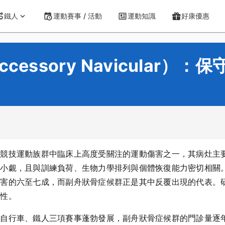
鐵人
運動賽事 / 活動
運動知識
好康優惠
essory Navicular）：
與競技運動族群中臨床上高度受關注的運動傷害之一，其病灶主
覷，且與訓練負荷、生物力學排列與個體恢復能力密切相關。根據 
傷害的六至七成，而副舟狀骨症候群正是其中反覆出現的代表。
要性。
、自行車、鐵人三項賽事蓬勃發展，副舟狀骨症候群的門診量逐