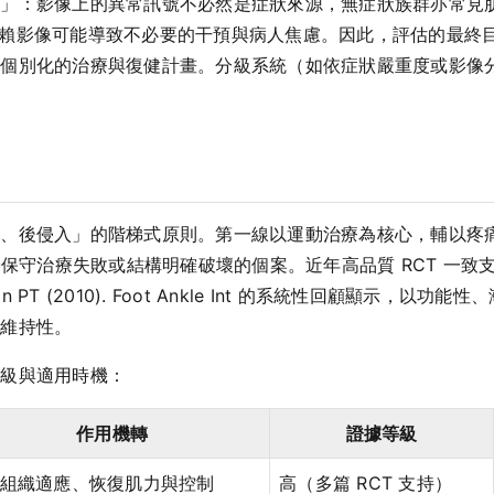
影像上的異常訊號不必然是症狀來源，無症狀族群亦常見肌腱退化或軟
nt 提醒，過度依賴影像可能導致不必要的干預與病人焦慮。因此，評估
定個別化的治療與復健計畫。分級系統（如依症狀嚴重度或影像
後侵入」的階梯式原則。第一線以運動治療為核心，輔以疼痛管理與
則保留給保守治療失敗或結構明確破壞的個案。近年高品質 RCT 
rtin PT (2010). Foot Ankle Int 的系統性回顧顯
期維持性。
等級與適用時機：
作用機轉
證據等級
組織適應、恢復肌力與控制
高（多篇 RCT 支持）