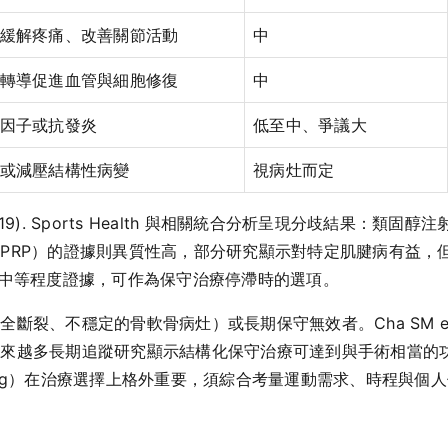
緩解疼痛、改善關節活動
中
轉導促進血管與細胞修復
中
因子或抗發炎
低至中、爭議大
或減壓結構性病變
視病灶而定
. (2019). Sports Health 與相關統合分析呈現分歧結果
PRP）的證據則異質性高，部分研究顯示對特定肌腱病有益，
示中等程度證據，可作為保守治療停滯時的選項。
穩定的骨軟骨病灶）或長期保守無效者。Cha SM et al. (2013
越來越多長期追蹤研究顯示結構化保守治療可達到與手術相當的
n-making）在治療選擇上格外重要，須綜合考量運動需求、時程與個