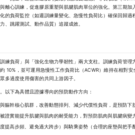
力與離心訓練，促進膠原重塑與肌腱肌肉單位的強化。第三期加
量化的負荷監控（如週訓練量變化、急慢性負荷比）確保回歸過
肌力、跳躍測試、動作品質）追蹤成效。
理訓練負荷」與「強化生物力學韌性」兩大支柱。訓練負荷管理
約 10%，並可運用急慢性工作負荷比（ACWR）維持在相對
是眾多過度使用傷害的共同上游因子。
鏈。以下為具體且證據導向的預防動作方向：
與軀幹核心肌群，改善動態排列、減少代償性負荷，是預防下
被證實能提升肌腱與肌肉的耐受能力，對預防肌肉與肌腱病變
度提高步頻、避免過大跨步）與騎乘姿勢（合理的座墊與把手