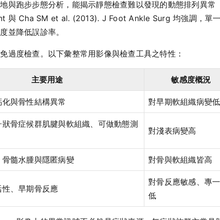
地與跑步步態分析，能揭示靜態檢查難以發現的動態排列異常（如
Ankle Int 與 Cha SM et al. (2013). J Foot Ankle
確度並降低誤診率。
避免過度檢查。以下彙整常用影像與檢查工具之特性：
主要用途
敏感度概況
鈣化與骨性結構異常
對早期軟組織病變
舟狀骨症候群肌腱與軟組織、可做動態測
對淺表病變高
、骨髓水腫與隱匿病變
對骨與軟組織皆高
對骨反應敏感、專
活性、早期骨反應
低