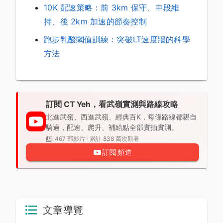
10K 配速策略：前 3km 保守、中段維
持、後 2km 加速的節奏控制
跑步乳酸閾值訓練：突破LT速度牆的科學
方法
訂閱 CT Yeh，看武嶺實測與路線攻略
北進武嶺、西進武嶺、經典百K，每條路線都親自
騎過，配速、爬升、補給點全部實拍實測。
467 部影片 · 累計 838 萬次觀看
訂閱頻道
文章導覽