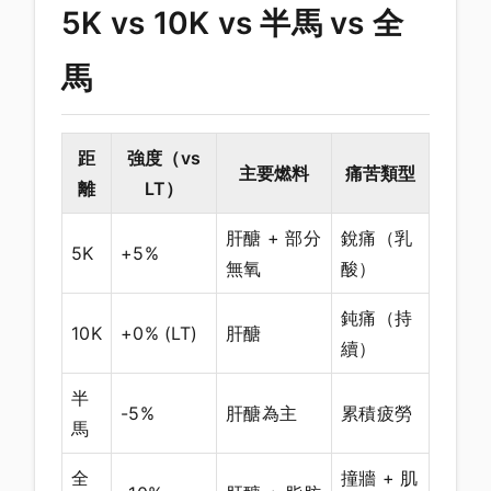
5K vs 10K vs 半馬 vs 全
馬
距
強度（vs
主要燃料
痛苦類型
離
LT）
肝醣 + 部分
銳痛（乳
5K
+5%
無氧
酸）
鈍痛（持
10K
+0% (LT)
肝醣
續）
半
-5%
肝醣為主
累積疲勞
馬
全
撞牆 + 肌