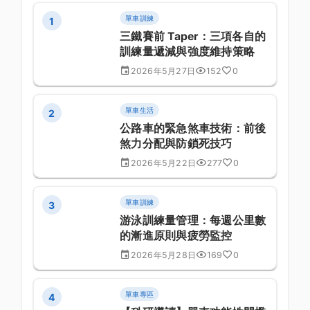
單車訓練
1
三鐵賽前 Taper：三項各自的
訓練量遞減與強度維持策略
2026年5月27日
152
0
單車生活
2
公路車的緊急煞車技術：前後
煞力分配與防鎖死技巧
2026年5月22日
277
0
單車訓練
3
游泳訓練量管理：每週公里數
的漸進原則與疲勞監控
2026年5月28日
169
0
單車專區
4