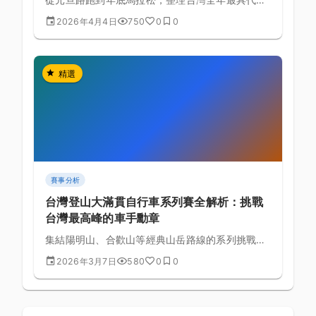
性的20場路跑賽事，涵蓋賽道難度、報名資訊與選
2026年4月4日
750
0
0
手適合度完整分析。
精選
賽事分析
台灣登山大滿貫自行車系列賽全解析：挑戰
台灣最高峰的車手勳章
集結陽明山、合歡山等經典山岳路線的系列挑戰
賽，完成大滿貫是每位車手的終極目標
2026年3月7日
580
0
0