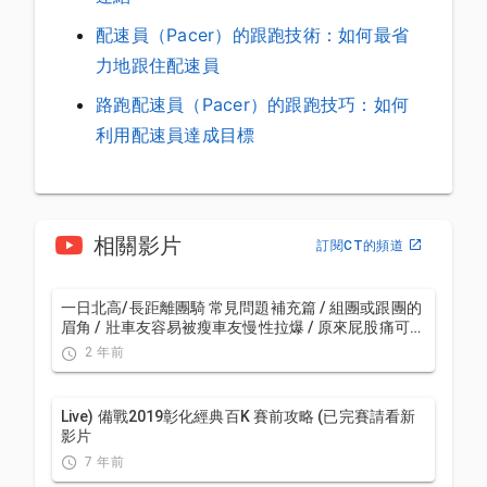
配速員（Pacer）的跟跑技術：如何最省
力地跟住配速員
路跑配速員（Pacer）的跟跑技巧：如何
利用配速員達成目標
相關影片
訂閱CT的頻道
一日北高/長距離團騎 常見問題補充篇 / 組團或跟團的
眉角 / 壯車友容易被瘦車友慢性拉爆 / 原來屁股痛可能
是這個原因...？ / 風場配速法 / 公路車 / CT Yeh
2 年前
Live) 備戰2019彰化經典百K 賽前攻略 (已完賽請看新
影片
7 年前