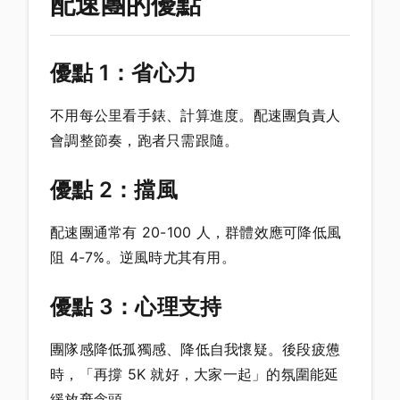
配速團的優點
優點 1：省心力
不用每公里看手錶、計算進度。配速團負責人
會調整節奏，跑者只需跟隨。
優點 2：擋風
配速團通常有 20-100 人，群體效應可降低風
阻 4-7%。逆風時尤其有用。
優點 3：心理支持
團隊感降低孤獨感、降低自我懷疑。後段疲憊
時，「再撐 5K 就好，大家一起」的氛圍能延
緩放棄念頭。