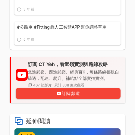
8 年前
#公路車 #Fitting 靠人工智慧APP 幫你調整單車
6 年前
訂閱 CT Yeh，看武嶺實測與路線攻略
北進武嶺、西進武嶺、經典百K，每條路線都親自
騎過，配速、爬升、補給點全部實拍實測。
467 部影片 · 累計 838 萬次觀看
訂閱頻道
延伸閱讀