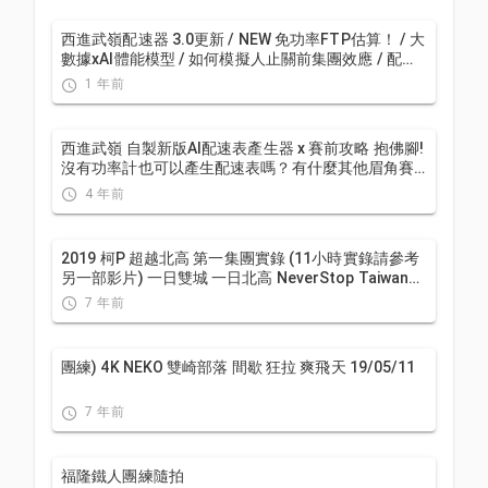
西進武嶺配速器 3.0更新 / NEW 免功率FTP估算！ / 大
數據xAI體能模型 / 如何模擬人止關前集團效應 / 配速
儲存功能 / AI全台自行車賽事行事曆 / 公路車 / CT
1 年前
Yeh
西進武嶺 自製新版AI配速表產生器 x 賽前攻略 抱佛腳!
沒有功率計也可以產生配速表嗎？有什麼其他眉角賽
前要注意的呢? | 西進武嶺 / 東進武嶺 KOM 攻略 | 公路
4 年前
車 | CT Yeh
2019 柯P 超越北高 第一集團實錄 (11小時實錄請參考
另一部影片) 一日雙城 一日北高 NeverStop Taiwan
Long Distance Cycling Challenge
7 年前
團練) 4K NEKO 雙崎部落 間歇 狂拉 爽飛天 19/05/11
7 年前
福隆鐵人團練隨拍