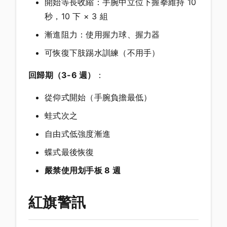
開始等長收縮：手腕中立位下握拳維持 10
秒，10 下 × 3 組
漸進阻力：使用握力球、握力器
可恢復下肢踢水訓練（不用手）
回歸期（3-6 週）
：
從仰式開始（手腕負擔最低）
蛙式次之
自由式低強度漸進
蝶式最後恢復
嚴禁使用划手板 8 週
紅旗警訊