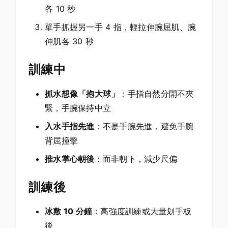
各 10 秒
單手抓握另一手 4 指，輕拉伸腕屈肌、腕
伸肌各 30 秒
訓練中
抓水想像「抱大球」
：手指自然分開不夾
緊，手腕保持中立
入水手指先進
：不是手腕先進，避免手腕
背屈撞擊
推水掌心朝後
：而非朝下，減少尺偏
訓練後
冰敷 10 分鐘
：高強度訓練或大量划手板
後