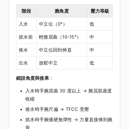
階段
腕角度
壓力等級
入水
中立位（0°）
低
抓水前
輕微屈曲（10-15°）
中
推水
中立位回到伸直
中
出水
放鬆中立
低
錯誤角度與後果
：
入水時手腕屈曲 30 度以上 → 腕屈肌過度
收縮
推水時手腕尺偏 → TFCC 受壓
抓水時手腕僵硬無彈性 → 力量直接傳到腕
骨