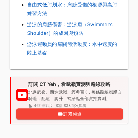
自由式低肘划水：肩膀受傷的根源與高肘
練習方法
游泳的肩膀傷害：游泳肩（Swimmer’s
Shoulder）的成因與預防
游泳運動員的肩關節活動度：水中速度的
陸上基礎
訂閱 CT Yeh，看武嶺實測與路線攻略
北進武嶺、西進武嶺、經典百K，每條路線都親自
騎過，配速、爬升、補給點全部實拍實測。
467 部影片 · 累計 838 萬次觀看
訂閱頻道