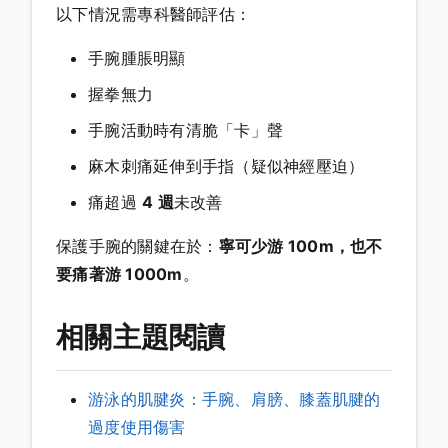
以下情況需專科醫師評估：
手腕腫脹明顯
握拳無力
手腕活動時有清脆「卡」聲
麻木刺痛延伸到手指（疑似神經壓迫）
痛超過
4 週
未改善
保護手腕的關鍵在於：
寧可少游 100m，也不
要痛著游 1000m
。
相關主題閱讀
游泳的肌腱炎：手腕、肩膀、膝蓋肌腱的
過度使用傷害