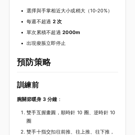
選擇與手掌相近大小或稍大（10-20%）
每週不超過
2 次
單次累積不超過
2000m
出現痠脹立即停止
預防策略
訓練前
腕關節暖身 3 分鐘
：
雙手互握畫圓，順時針 10 圈、逆時針 10
圈
雙手十指交扣往前推、往上推、往下推，