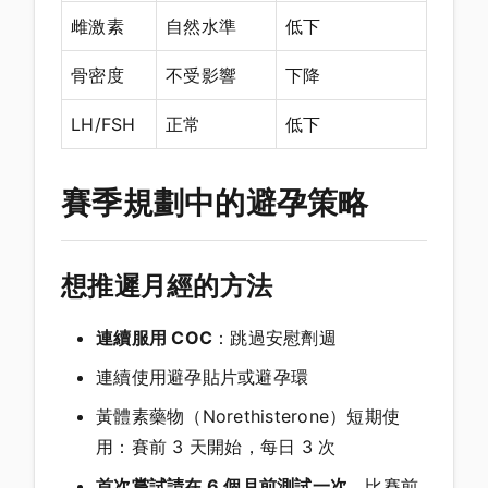
雌激素
自然水準
低下
骨密度
不受影響
下降
LH/FSH
正常
低下
賽季規劃中的避孕策略
想推遲月經的方法
連續服用 COC
：跳過安慰劑週
連續使用避孕貼片或避孕環
黃體素藥物（Norethisterone）短期使
用：賽前 3 天開始，每日 3 次
首次嘗試請在 6 個月前測試一次
，比賽前