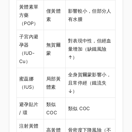
黃體素單
僅黃體
影響較小，但部分人
方藥
素
有水腫
（POP）
子宮內避
對表現中性，但經血
孕器
無賀爾
量增加（缺鐵風險
（IUD-
蒙
↑）
Cu）
全身賀爾蒙影響小，
蜜蕊娜
局部黃
且常停經（鐵流失
（IUS）
體素
↓）
避孕貼片
類似
類似 COC
/ 環
COC
注射黃體
高黃體
骨密度下降風險（不