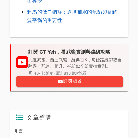
衡科學
超馬的低血鈉症：過度補水的危險與電解
質平衡的重要性
訂閱 CT Yeh，看武嶺實測與路線攻略
北進武嶺、西進武嶺、經典百K，每條路線都親自
騎過，配速、爬升、補給點全部實拍實測。
467 部影片 · 累計 838 萬次觀看
訂閱頻道
文章導覽
引言