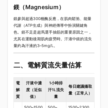
鎂（Magnesium）
鎂參與超過300種酶反應，在肌肉鬆弛、能量
代謝（ATP生成）與神經傳導中扮演關鍵角
色。鎂不足是超馬選手抽筋的重要原因之一，
尤其在運動後期肌肉疲勞時。汗液中鎂的流失
量約為汗液的3–5mg/L。
二、電解質流失量估算
電
汗液中濃
1小時排
每日建議攝取
解
度（近似
汗1L流失
量（正常人）
質
值）
量
500–1500
500–
1500–2300