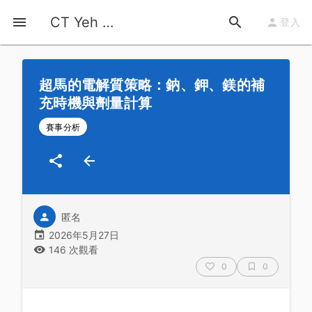
首頁
運動知識
詳情
CT Yeh 公路車基地
登入
超馬的電解質策略：鈉、鉀、鎂的補
充時機與劑量計算
賽事分析
匿名
2026年5月27日
146 次觀看
0
0