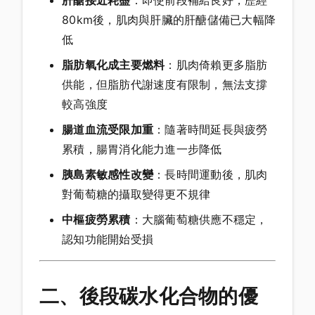
肝醣接近耗盡
：即使前段補給良好，歷經
80km後，肌肉與肝臟的肝醣儲備已大幅降
低
脂肪氧化成主要燃料
：肌肉倚賴更多脂肪
供能，但脂肪代謝速度有限制，無法支撐
較高強度
腸道血流受限加重
：隨著時間延長與疲勞
累積，腸胃消化能力進一步降低
胰島素敏感性改變
：長時間運動後，肌肉
對葡萄糖的攝取變得更不規律
中樞疲勞累積
：大腦葡萄糖供應不穩定，
認知功能開始受損
二、後段碳水化合物的優