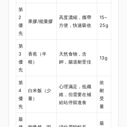
第
2
高度濃縮，攜帶
15–
果膠/能量膠
優
方便，快速吸收
25g
先
第
3
香蕉（半
天然食物，含
13g
優
根）
鉀，腸道耐受佳
先
第
依
心理滿足，低纖
4
白米飯（少
耐
維，但需要在補
優
量）
受
給站停留進食
先
量
最
最
後
能量棒、固
消化需時較長，