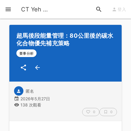
首頁
運動知識
詳情
CT Yeh 公路車基地
登入
超馬後段能量管理：80公里後的碳水
化合物優先補充策略
賽事分析
匿名
2026年5月27日
138 次觀看
0
0