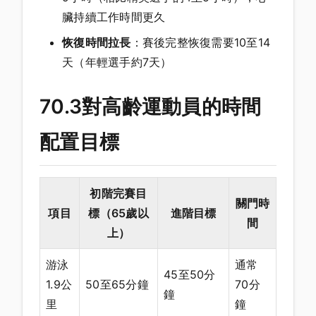
臟持續工作時間更久
恢復時間拉長
：賽後完整恢復需要10至14
天（年輕選手約7天）
70.3對高齡運動員的時間
配置目標
初階完賽目
關門時
項目
標（65歲以
進階目標
間
上）
游泳
通常
45至50分
1.9公
50至65分鐘
70分
鐘
里
鐘