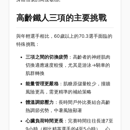
高齡鐵人三項的主要挑戰
與年輕選手相比，60歲以上的70.3選手面臨的
特殊挑戰：
三項之間的切換疲勞
：高齡者的神經肌肉
切換適應速度較慢，尤其是游泳→騎車的
肌群轉換
能量管理更嚴格
：肌糖原儲量較少，撞牆
風險更高，需更精準的補給策略
體溫調節壓力
：長時間戶外比賽結合高齡
熱調節劣勢，中暑風險顯著
心臟負荷時間更長
：完賽時間往往長達7至
9小時（相比精英選手的4至5小時），心