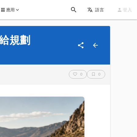
應用
語言
登入
補給規劃
0
0