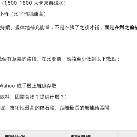
克（1,500–1,800 大卡來自碳水）
克/小時（比平時訓練高）
中持續、規律地補充能量，不是在餓了之後才補，而是
在餓之前
成幾個有意義的路段。在比賽前，應該至少做到以下幾點：
n/Wahoo 或手機上離線存取
飲料、固體食物？提供什麼？）
坡、技術性最高的礫石段、距離最長的無補給區間