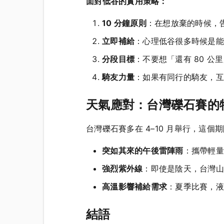
面對低谷的實用策略：
10 分鐘原則
：在想放棄的時候，告
立即補給
：心理低谷很多時候是能
分段目標
：不要想「還有 80 公
騎友力量
：如果有同行的騎友，互
天氣應對：台灣礫石賽的
台灣礫石賽多在 4–10 月舉行，這個
突如其來的午後雷陣雨
：攜帶輕量防
強烈紫外線
：即使是陰天，台灣山
高溫影響補給需求
：夏季比賽，液體
結語