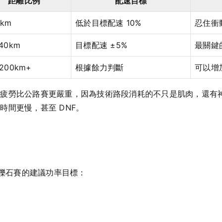
距離比例
配速目標
0km
低於目標配速 10%
忍住衝
140km
目標配速 ±5%
最關鍵
–200km+
根據餘力判斷
可以增
段疲勞比公路賽更嚴重，因為技術路段消耗的不只是肌肉，還有
時間更慢，甚至 DNF。
 礫石賽的建議功率目標：