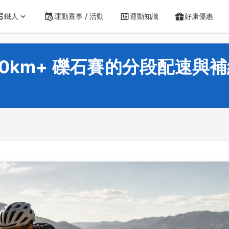
鐵人
運動賽事 / 活動
運動知識
好康優惠
200km+ 礫石賽的分段配速與