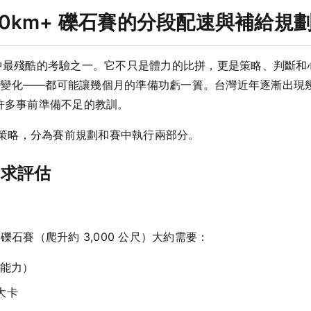
200km+ 礫石賽的分段配速與補給規
動中最殘酷的考驗之一。它不只是體力的比拼，更是策略、判斷
變化——都可能讓幾個月的準備功虧一簣。台灣近年逐漸出現幾個
到許多事前準備不足的教訓。
核心策略，分為賽前規劃和賽中執行兩部分。
需求評估
。
m 礫石賽（爬升約 3,000 公尺）大約需要：
人能力）
 大卡