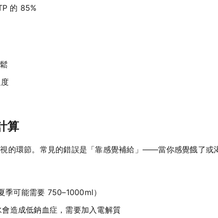
P 的 85%
輕鬆
強度
計算
忽視的環節。常見的錯誤是「靠感覺補給」——當你感覺餓了或
夏季可能需要 750–1000ml）
補水會造成低鈉血症，需要加入電解質