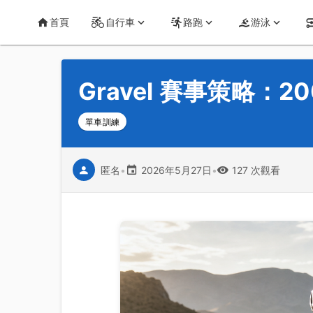
首頁
運動知識
詳情
CT Yeh 公路車基地
首頁
自行車
路跑
游泳
Gravel 賽事策略：
單車訓練
匿名
•
2026年5月27日
•
127 次觀看