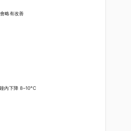
態會略有改善
內下降 8–10°C