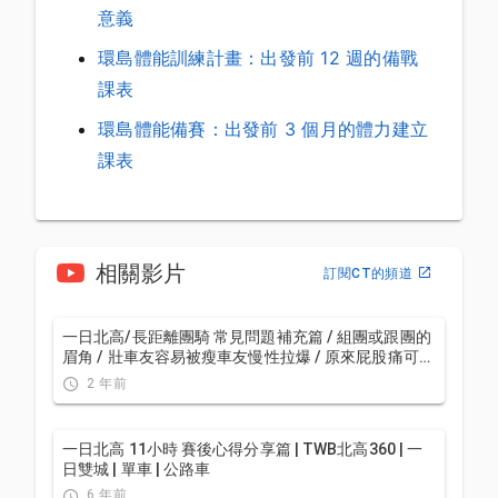
意義
環島體能訓練計畫：出發前 12 週的備戰
課表
環島體能備賽：出發前 3 個月的體力建立
課表
相關影片
訂閱CT的頻道
一日北高/長距離團騎 常見問題補充篇 / 組團或跟團的
眉角 / 壯車友容易被瘦車友慢性拉爆 / 原來屁股痛可能
是這個原因...？ / 風場配速法 / 公路車 / CT Yeh
2 年前
一日北高 11小時 賽後心得分享篇 | TWB北高360 | 一
日雙城 | 單車 | 公路車
6 年前