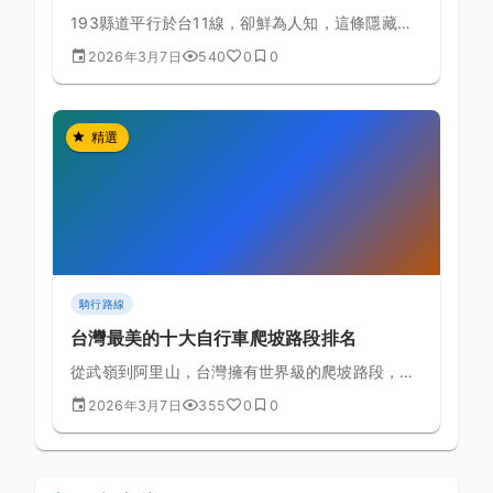
193縣道平行於台11線，卻鮮為人知，這條隱藏在
海岸山脈西側的秘境公路，擁有更原始的東台灣風
2026年3月7日
540
0
0
景。
精選
騎行路線
台灣最美的十大自行車爬坡路段排名
從武嶺到阿里山，台灣擁有世界級的爬坡路段，這
份排名幫你規劃下一個挑戰目標
2026年3月7日
355
0
0