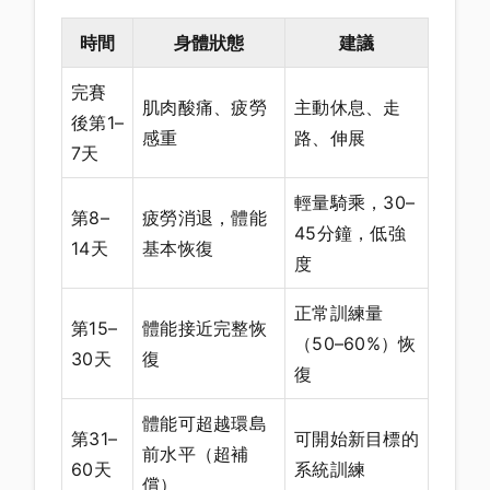
時間
身體狀態
建議
完賽
肌肉酸痛、疲勞
主動休息、走
後第1–
感重
路、伸展
7天
輕量騎乘，30–
第8–
疲勞消退，體能
45分鐘，低強
14天
基本恢復
度
正常訓練量
第15–
體能接近完整恢
（50–60%）恢
30天
復
復
體能可超越環島
第31–
可開始新目標的
前水平（超補
60天
系統訓練
償）