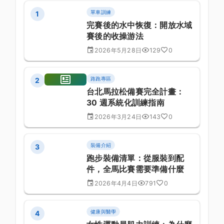
單車訓練
1
完賽後的水中恢復：開放水域
賽後的收操游法
2026年5月28日
129
0
路跑專區
2
台北馬拉松備賽完全計畫：
30 週系統化訓練指南
2026年3月24日
143
0
裝備介紹
3
跑步裝備清單：從服裝到配
件，全馬比賽需要準備什麼
2026年4月4日
791
0
健康與醫學
4