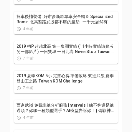
摔車後補裝備: 好市多新款單車安全帽＆ Specialized
Romin 北高整路屁股都不痛的坐墊 | 一千元居然有
MIPS | CT Yeh | 公路車
4 年前
2019 柯P 超越北高 第一集團實錄 (11小時實錄請參考
另一部影片) 一日雙城 一日北高 NeverStop Taiwan
Long Distance Cycling Challenge
7 年前
2019 夏季KOM 5小 完賽心得 準備攻略 東進武嶺 夏季
登山王之路 Taiwan KOM Challenge
7 年前
西進武嶺 免費訓練分析服務 Intervals | 練不夠還是練
過頭？你哪一種類型選手？AI模型告訴你！ | 備戰神器
| 公路車 訓練 | CT Yeh
4 年前