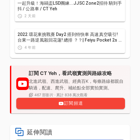
一起升級！海鷗盃LSD團練...JJSC Zone2招待 騎到手
抖 / 公路車 / CT Yeh
2 天前
2022 環花東挑戰賽 Day2 搭到特快車 高速真空吸引!
台東一路逆風殺回花蓮! 總排 ？？| Feiyu Pocket 2s |
公路車 | CT Yeh
4 年前
訂閱 CT Yeh，看武嶺實測與路線攻略
北進武嶺、西進武嶺、經典百K，每條路線都親自
騎過，配速、爬升、補給點全部實拍實測。
467 部影片 · 累計 838 萬次觀看
訂閱頻道
延伸閱讀