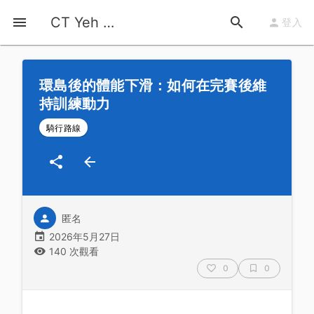
首頁
運動知識
詳情
CT Yeh 公路車基地
登入
環島後的體能下滑：如何在完賽後維
持訓練動力
騎行路線
匿名
2026年5月27日
140 次觀看
0
0