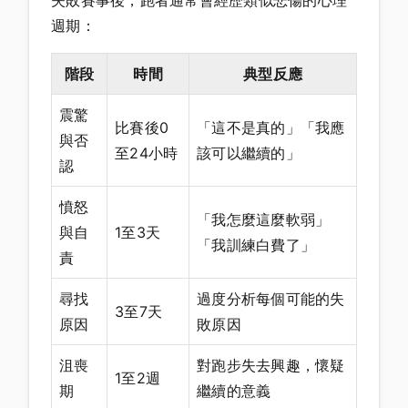
失敗賽事後，跑者通常會經歷類似悲傷的心理
週期：
階段
時間
典型反應
震驚
比賽後0
「這不是真的」「我應
與否
至24小時
該可以繼續的」
認
憤怒
「我怎麼這麼軟弱」
與自
1至3天
「我訓練白費了」
責
尋找
過度分析每個可能的失
3至7天
原因
敗原因
沮喪
對跑步失去興趣，懷疑
1至2週
期
繼續的意義