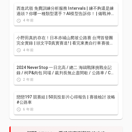
西進武嶺 免費訓練分析服務 Intervals | 練不夠還是練
過頭？你哪一種類型選手？AI模型告訴你！ | 備戰神器
| 公路車 訓練 | CT Yeh
4 年前
小野田真的存在！日本赤城山爬坡公路賽 台灣首發團
完全實錄 | 頭文字D真實賽道! | 看完東奧自行車賽後好
想再去騎一次啊！ | 公路車 | CT Yeh
4 年前
2024 NeverStop 一日北高 / 總二 海鷗戰隊挑戰全記
錄 / 柯P&肉包 同場 / 裁判長無止盡間歇 / 公路車 / CT
Yeh
2 年前
戀戀197 競賽組 | 50頁投影片心得報告 | 賽後檢討 攻略
#公路車
6 年前