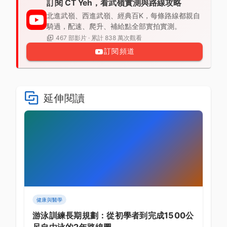
訂閱 CT Yeh，看武嶺實測與路線攻略
北進武嶺、西進武嶺、經典百K，每條路線都親自
騎過，配速、爬升、補給點全部實拍實測。
467 部影片 · 累計 838 萬次觀看
訂閱頻道
延伸閱讀
健康與醫學
游泳訓練長期規劃：從初學者到完成1500公
尺自由泳的2年路線圖