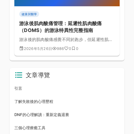
健康與醫學
游泳後肌肉酸痛管理：延遲性肌肉酸痛
（DOMS）的游泳特異性完整指南
游泳後的肌肉酸痛感覺不同於跑步，但延遲性肌肉
酸痛（DOMS）同樣會影響訓練效果。本文解析游
2026年5月26日
986
0
0
泳特異性 DOMS 的成因，並提供冷熱水療、主動
恢復、伸展與營養策略的完整恢復流程。
文章導覽
引言
了解失敗後的心理歷程
DNF的心理解讀：重新定義退賽
三個心理療癒工具