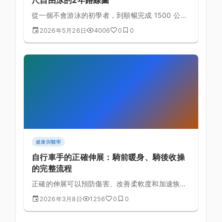
從一個不會游泳的初學者，到順暢完成 1500 公尺
自由泳——這個目標兩年內完全可行。本文提供詳
2026年5月26日
4006
0
0
細的分階段訓練路線圖，包含每週課表範本、里程
碑評估與常見瓶頸突破策略。
健康與醫學
自行車手的正確伸展：騎前暖身、騎後收操
的完整流程
正確的伸展可以預防傷害、改善柔軟度和加速恢
復。為自行車手設計的完整伸展流程，包含騎前動
2026年3月8日
1256
0
0
態伸展和騎後靜態伸展。