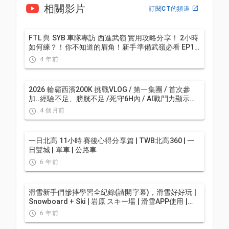
相關影片
訂閱CT的頻道
FTL 與 SYB 車隊專訪 西進武嶺 實用攻略分享！ 2小時
如何練？！你不知道的眉角！新手準備武嶺必看 EP1 |
實力派女車友 | 精華版 | 公路車 | CTYeh
4 年前
2026 輪霸西濱200K 挑戰VLOG / 第一集團 / 首次參
加..經驗不足、膀胱不足 /死守6H內 / AI戰鬥力顯示系
統 / 公路車 / CT Yeh
4 個月前
一日北高 11小時 賽後心得分享篇 | TWB北高360 | 一
日雙城 | 單車 | 公路車
6 年前
滑雪新手們慘摔學習全紀錄(請開字幕)，滑雪好好玩 |
Snowboard + Ski | 岩原 スキー場 | 滑雪APP使用 |
GoPro Max
6 年前