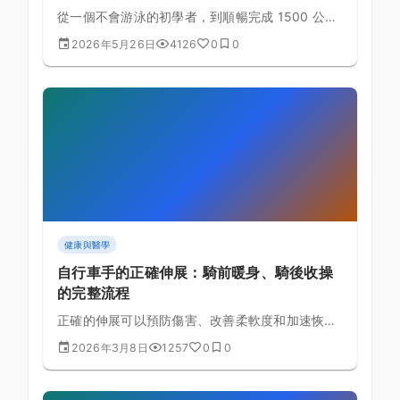
從一個不會游泳的初學者，到順暢完成 1500 公尺
自由泳——這個目標兩年內完全可行。本文提供詳
2026年5月26日
4126
0
0
細的分階段訓練路線圖，包含每週課表範本、里程
碑評估與常見瓶頸突破策略。
健康與醫學
自行車手的正確伸展：騎前暖身、騎後收操
的完整流程
正確的伸展可以預防傷害、改善柔軟度和加速恢
復。為自行車手設計的完整伸展流程，包含騎前動
2026年3月8日
1257
0
0
態伸展和騎後靜態伸展。