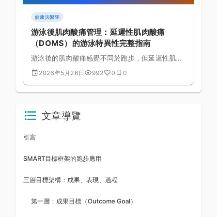
健康與醫學
游泳後肌肉酸痛管理：延遲性肌肉酸痛
（DOMS）的游泳特異性完整指南
游泳後的肌肉酸痛感覺不同於跑步，但延遲性肌肉
酸痛（DOMS）同樣會影響訓練效果。本文解析游
2026年5月26日
992
0
0
泳特異性 DOMS 的成因，並提供冷熱水療、主動
恢復、伸展與營養策略的完整恢復流程。
文章導覽
引言
SMART目標框架的跑步應用
三層目標架構：成果、表現、過程
第一層：成果目標（Outcome Goal）