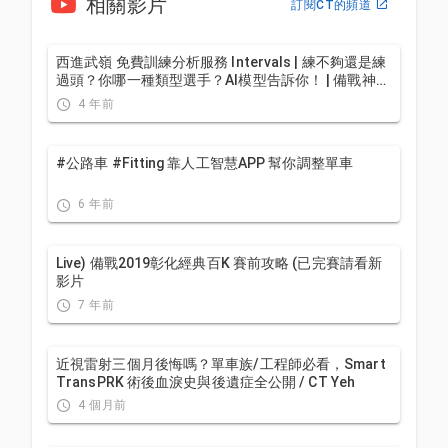
相關影片
訂閱CT的頻道
西進武嶺 免費訓練分析服務 Intervals | 練不夠還是練
過頭？你哪一種類型選手？AI模型告訴你！ | 備戰神器
| 公路車 訓練 | CT Yeh
4 年前
#公路車 #Fitting 靠人工智慧APP 幫你調整單車
6 年前
Live) 備戰2019彰化經典百K 賽前攻略 (已完賽請看新
影片
7 年前
近視雷射三個月後悔嗎？單車族/工程師必看，Smart
TransPRK 術後血淚史與後遺症全公開 / CT Yeh
4 個月前