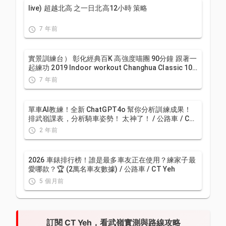
live) 超越北高 之一日北高12小時 策略
7 年前
實景訓練台） 彰化經典百K 高強度喵團 90分鐘 跟著一
起練功 2019 Indoor workout Changhua Classic 100
Taiwan
7 年前
單車AI教練！全新 ChatGPT4o 幫你分析訓練成果！
排武嶺課表，分析騎車姿勢！ 太神了！ / 公路車 / CT
Yeh / feat. 緯緯
2 年前
2026 車錶排行榜！誰是最多車友正在使用？練家子最
愛哪款？🏆 (2萬名車友數據) / 公路車 / CT Yeh
5 個月前
訂閱 CT Yeh，看武嶺實測與路線攻略