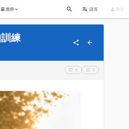
應用
語言
登入
知訓練
0
0