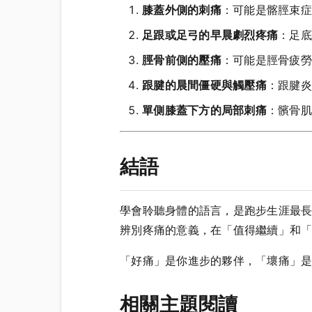
膝蓋外側的刺痛
：可能是髂脛束症候
足跟或足弓的早晨劇烈疼痛
：足底
脛骨前側的壓痛
：可能是脛骨疲勞
跟腱的晨間僵硬與觸壓痛
：跟腱炎
單側膝蓋下方的局部刺痛
：髕骨肌
結語
學會聆聽身體的語言，是跑步生涯最
辨別疼痛的意義，在「值得繼續」和
「好痛」是你進步的夥伴，「壞痛」
相關主題閱讀