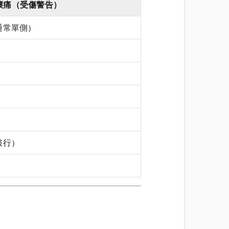
壞痛（受傷警告）
通常單側）
跛行）