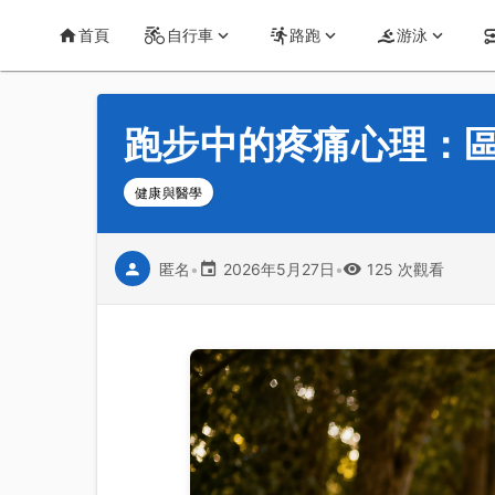
首頁
運動知識
詳情
CT Yeh 公路車基地
首頁
自行車
路跑
游泳
跑步中的疼痛心理：
健康與醫學
匿名
•
2026年5月27日
•
125 次觀看