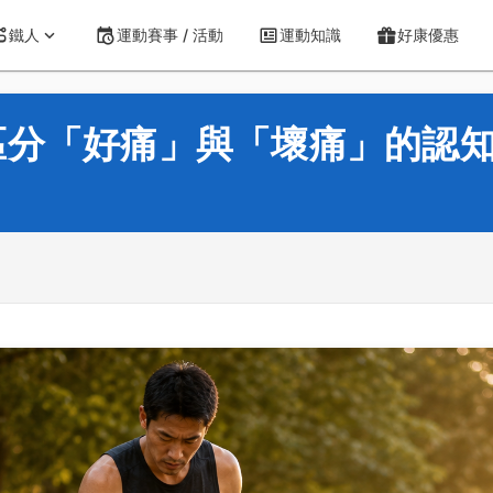
鐵人
運動賽事 / 活動
運動知識
好康優惠
區分「好痛」與「壞痛」的認