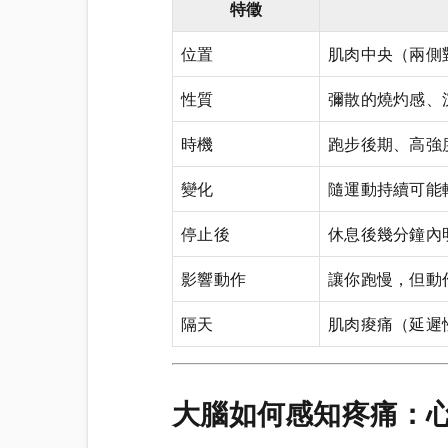
特徵
位置
肌肉中央（兩側
性質
彌散的燒灼感、
時機
跑步後期、高強
變化
隨運動持續可能
停止後
休息後幾分鐘內
影響動作
讓你跑慢，但動
隔天
肌肉痠痛（延遲
大腦如何感知疼痛：