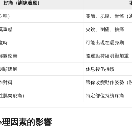
好痛（訓練適應）
對稱）
關節、肌腱、骨骼（
沉重感
尖銳、刺痛、抽痛
度時
可能出現在暖身期
輕微改善
隨運動持續明顯加重
明顯緩解
休息後仍持續
作對稱
讓你改變動作姿勢（
性肌肉痠痛）
特定部位持續疼痛
心理因素的影響