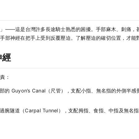
把」——這是台灣許多長途騎士熟悉的困擾。手部麻木、刺痛，
是手部神經在把手上受到反覆壓迫。了解壓迫的確切位置，才能
神經
負責：
部的 Guyon’s Canal（尺管），支配小指、無名指的外側
過腕隧道（Carpal Tunnel），支配拇指、食指、中指及