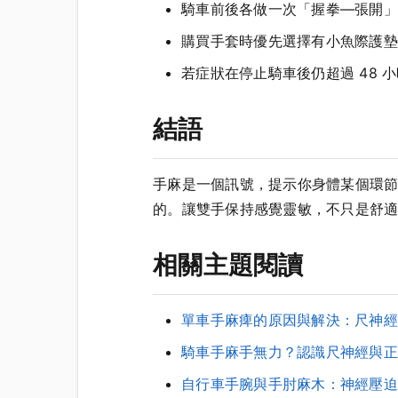
騎車前後各做一次「握拳—張開」循
購買手套時優先選擇有小魚際護墊
若症狀在停止騎車後仍超過 48 
結語
手麻是一個訊號，提示你身體某個環
的。讓雙手保持感覺靈敏，不只是舒
相關主題閱讀
單車手麻痺的原因與解決：尺神經壓
騎車手麻手無力？認識尺神經與正
自行車手腕與手肘麻木：神經壓迫