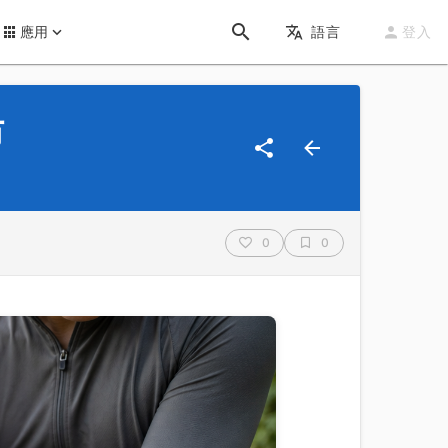
應用
語言
登入
防
0
0