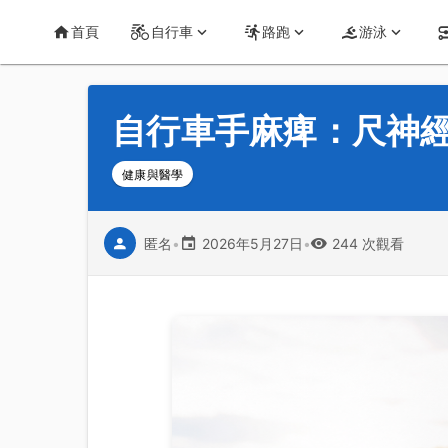
首頁
運動知識
詳情
CT Yeh 公路車基地
首頁
自行車
路跑
游泳
自行車手麻痺：尺神
健康與醫學
匿名
•
2026年5月27日
•
244 次觀看