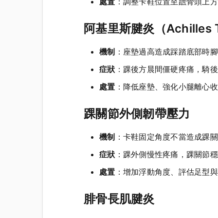
處置
：調整卡鞋位置至蹠骨頭上方
阿基里斯腱炎（Achilles T
機制
：座墊過高造成踩踏底部時腳
症狀
：踝後方晨間僵硬疼痛，騎後
處置
：降低座墊、強化小腿離心收縮（Ec
踝關節外側韌帶壓力
機制
：卡鞋固定角度不當造成踝關
症狀
：踝外側慢性疼痛，踝關節穩
處置
：增加浮動角度、評估足型與
腓骨長肌腱炎