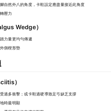
腳自然外八的角度，卡鞋設定應盡量接近此角度
轉壓力
lgus Wedge）
踏力量更均勻傳遞
外側楔形墊
題
iitis）
受過多衝擊；或卡鞋過硬導致足弓缺乏支撐
地時最明顯