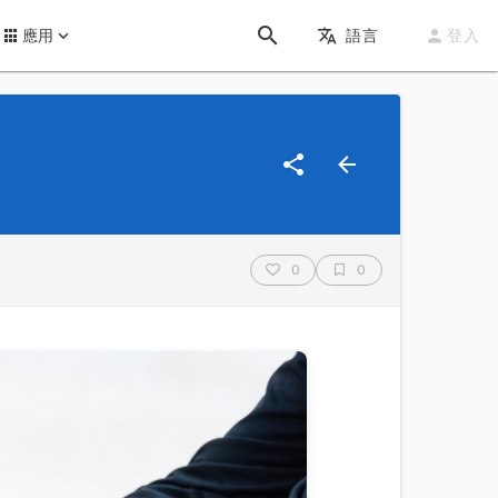
應用
語言
登入
0
0