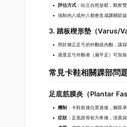
評估方式
：站立自然放鬆，觀察雙
強制內八或外八都會造成踝關節旋
3. 踏板楔形墊（Varus/Va
用於矯正足弓的外翻或內翻，讓踩
過度足弓外翻者（扁平足）可加裝
常見卡鞋相關踝部問
足底筋膜炎（Plantar Fasc
機制
：卡鞋前後位置過後，腳跟承
症狀
：足底跟骨前方疼痛，清晨踩