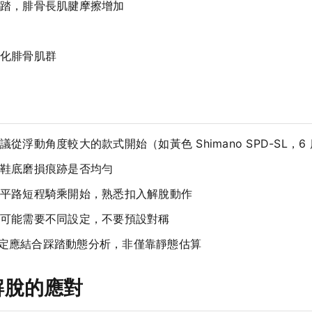
踏，腓骨長肌腱摩擦增加
化腓骨肌群
從浮動角度較大的款式開始（如黃色 Shimano SPD-SL，6
鞋底磨損痕跡是否均勻
平路短程騎乘開始，熟悉扣入解脫動作
可能需要不同設定，不要預設對稱
定應結合踩踏動態分析，非僅靠靜態估算
解脫的應對