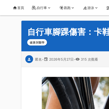
首頁
運動知識
詳情
CT Yeh 公路車基地
首頁
自行車
路跑
游泳
自行車腳踝傷害：卡
健康與醫學
匿名
•
2026年5月27日
•
315 次觀看