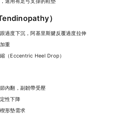
，選用有足弓支撐的鞋墊
endinopathy）
跟過度下沉，阿基里斯腱反覆過度拉伸
加重
centric Heel Drop）
節內翻，副韌帶受壓
定性下降
楔形墊需求