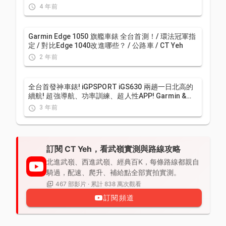
MIPS | CT Yeh | 公路車
4 年前
Garmin Edge 1050 旗艦車錶 全台首測！/ 環法冠軍指
定 / 對比Edge 1040改進哪些？ / 公路車 / CT Yeh
2 年前
全台首發神車錶! iGPSPORT iGS630 兩趟一日北高的
續航! 超強導航、功率訓練、超人性APP! Garmin &
Bryton 有對手了嗎？ | 公路車 ｜CT Yeh
3 年前
訂閱 CT Yeh，看武嶺實測與路線攻略
北進武嶺、西進武嶺、經典百K，每條路線都親自
騎過，配速、爬升、補給點全部實拍實測。
467 部影片 · 累計 838 萬次觀看
訂閱頻道