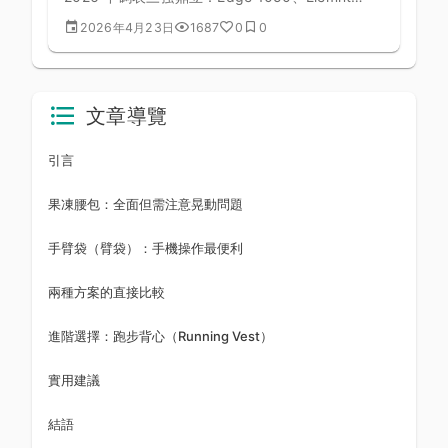
Roam v2、Karoo 3。本文深度對比功能、操作、
2026年4月23日
1687
0
0
地圖、售價。
文章導覽
引言
果凍腰包：全面但需注意晃動問題
手臂袋（臂袋）：手機操作最便利
兩種方案的直接比較
進階選擇：跑步背心（Running Vest）
實用建議
結語