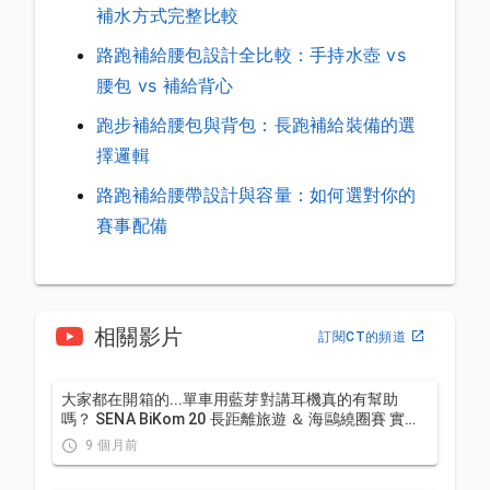
補水方式完整比較
路跑補給腰包設計全比較：手持水壺 vs
腰包 vs 補給背心
跑步補給腰包與背包：長跑補給裝備的選
擇邏輯
路跑補給腰帶設計與容量：如何選對你的
賽事配備
相關影片
訂閱CT的頻道
大家都在開箱的...單車用藍芽對講耳機真的有幫助
嗎？ SENA BiKom 20 長距離旅遊 ＆ 海鷗繞圈賽 實際
體驗心得 / 公路車 / CT Yeh
9 個月前