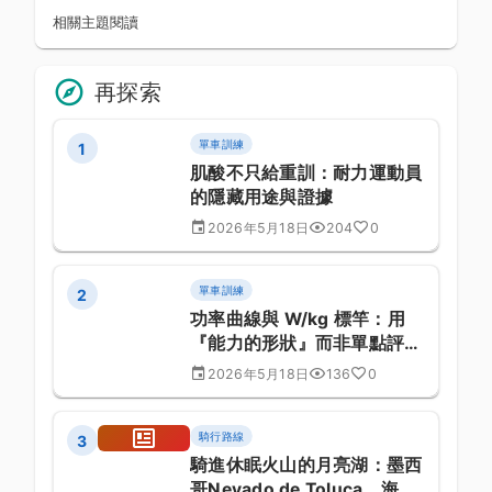
相關主題閱讀
再探索
單車訓練
1
肌酸不只給重訓：耐力運動員
的隱藏用途與證據
2026年5月18日
204
0
單車訓練
2
功率曲線與 W/kg 標竿：用
『能力的形狀』而非單點評估
車手
2026年5月18日
136
0
騎行路線
3
騎進休眠火山的月亮湖：墨西
哥Nevado de Toluca，海拔