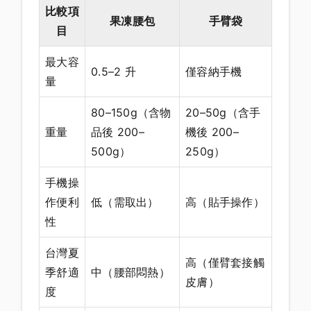
比較項
果凍腰包
手臂袋
目
最大容
0.5–2 升
僅容納手機
量
80–150g（含物
20–50g（含手
重量
品後 200–
機後 200–
500g）
250g）
手機操
作便利
低（需取出）
高（貼手操作）
性
台灣夏
高（僅臂套接觸
季舒適
中（腰部悶熱）
皮膚）
度