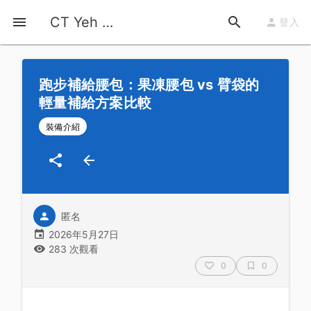
首頁
運動知識
詳情
CT Yeh 公路車基地
登入
跑步補給腰包：果凍腰包 vs 臂袋的
輕量補給方案比較
裝備介紹
匿名
2026年5月27日
283 次觀看
0
0