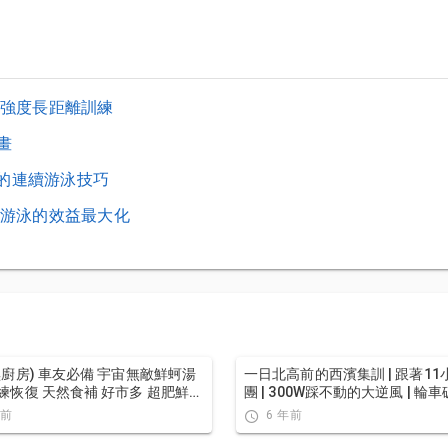
強度長距離訓練
畫
上的連續游泳技巧
游泳的效益最大化
黑廚房) 車友必備 宇宙無敵鮮蚵湯
一日北高前的西濱集訓 | 跟著11
練恢復 天然食補 好市多 超肥鮮蚵
團 | 300W踩不動的大逆風 | 輪
幾瓦?
年前
6 年前