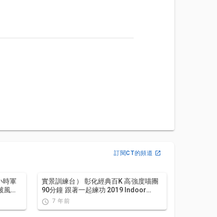
訂閱CT的頻道
小時軍
實景訓練台） 彰化經典百K 高強度喵團
車破風差
90分鐘 跟著一起練功 2019 Indoor
workout Changhua Classic 100
7 年前
Taiwan