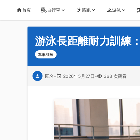
首頁
運動知識
詳情
CT Yeh 公路車基地
首頁
自行車
路跑
游泳
游泳長距離耐力訓練：每
單車訓練
匿名
•
2026年5月27日
•
363 次觀看