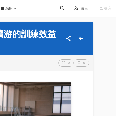
應用
語言
登入
持續游的訓練效益
0
0