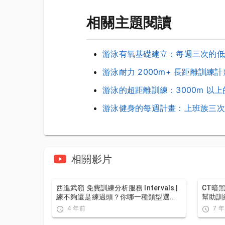
相關主題閱讀
游泳有氧基礎建立：每週三次的低
游泳耐力 2000m+ 長距離訓練計
游泳的超距離訓練：3000m 以
游泳健身的每週計畫：上班族三次
相關影片
西進武嶺 免費訓練分析服務 Intervals |
CT暗
練不夠還是練過頭？你哪一種類型選
幫助訓
手？AI模型告訴你！ | 備戰神器 | 公路車
破PR
4 年前
7 
訓練 | CT Yeh