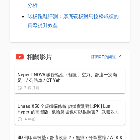
分析
碳板跑鞋評測：厚底碳板對馬拉松成績的
實際提升效益
相關影片
訂閱CT的頻道
Nepest NOVA 碳條輪組：輕量、空力、舒適一次滿
足！/ 公路車 / CT Yeh
7 個月前
Unaas X50 全碳纖幅條輪 數據實測對比PK | Lun
Hyper 的高階版 | 板輪爬坡也可以很厲害? ! 武嶺2小時
大師一起親測! CP值超高 | 公路車 | CT Yeh
4 年前
3D 列印車褲墊 / 舒適改善？ / 無痕 x 分區壓縮 / ATK &