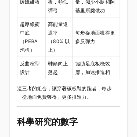
碳纖維板
板，類似
量，減少小腿和阿
彈弓
基里斯腱做功
超厚緩衝
高能量返
中底
還率
每步從地面獲得更
（PEBA
（80% 以
多反彈力
泡棉）
上）
反曲楦型
鞋頭向上
協助足底板機效
設計
翹起
應，加速推進相
這三者的組合，讓穿著碳板鞋的跑者，每步
「從地面免費獲得」更多推進力。
科學研究的數字