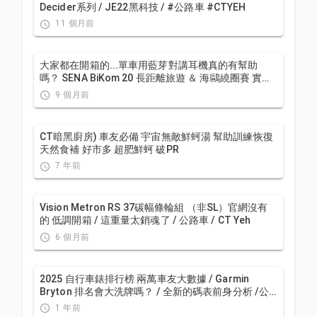
Decider系列 / JE22黑科技 / #公路車 #CTYEH
11 個月前
大家都在開箱的...單車用藍芽對講耳機真的有幫助
嗎？ SENA BiKom 20 長距離旅遊 ＆ 海鷗繞圈賽 實際
體驗心得 / 公路車 / CT Yeh
9 個月前
CT暗黑廚房) 車友必備 宇宙無敵鮮蚵湯 幫助訓練恢復
天然食補 好市多 超肥鮮蚵 破PR
7 年前
Vision Metron RS 37碳幅條輪組 （非SL）官網沒有
的 低調開箱 / 這重量太銷魂了 / 公路車 / CT Yeh
6 個月前
2025 自行車錶排行榜 兩萬車友大數據 / Garmin
Bryton 排名會大洗牌嗎？ / 全新的碼表前身分析 /公
路車 / CT Yeh
1 年前