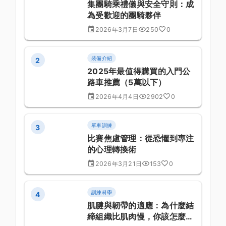
集團騎乘禮儀與安全守則：成
為受歡迎的團騎夥伴
2026年3月7日
250
0
裝備介紹
2
2025年最值得購買的入門公
路車推薦（5萬以下）
2026年4月4日
2902
0
單車訓練
3
比賽焦慮管理：從恐懼到專注
的心理轉換術
2026年3月21日
153
0
訓練科學
4
肌腱與韌帶的適應：為什麼結
締組織比肌肉慢，你該怎麼順