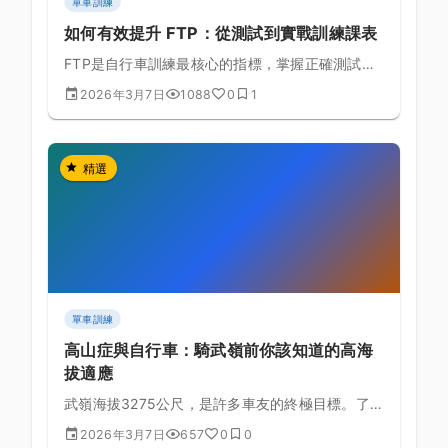
單車訓練
如何有效提升 FTP：從測試到實戰訓練課表
FTP是自行車訓練最核心的指標，掌握正確測試方
式與提升策略讓你突破瓶頸
2026年3月7日
1088
0
1
精選
單車訓練
高山症與自行車：騎武嶺前你該知道的高海
拔適應
武嶺海拔3275公尺，是許多車友的終極目標。了解
高山症的成因與預防，才能安全完成這趟高海拔挑
2026年3月7日
657
0
0
戰。