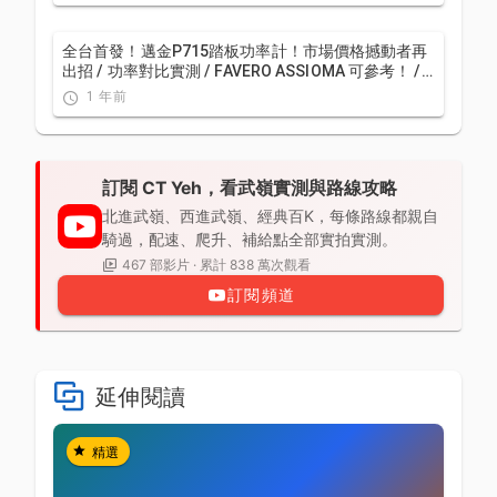
全台首發！邁金P715踏板功率計！市場價格撼動者再
出招 / 功率對比實測 / FAVERO ASSIOMA 可參考！ /
公路車 / CT Yeh
1 年前
訂閱 CT Yeh，看武嶺實測與路線攻略
北進武嶺、西進武嶺、經典百K，每條路線都親自
騎過，配速、爬升、補給點全部實拍實測。
467 部影片 · 累計 838 萬次觀看
訂閱頻道
延伸閱讀
精選