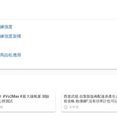
練強度
練強度架構
馬拉松應用
 #Vo2Max #最大攝氧量 測驗
西進武嶺 自製新版AI配速表產生器 x 賽
 心肺測試
前攻略 抱佛腳! 沒有功率計也可
速表嗎？有什麼其他眉角賽前要
年前
4 年前
呢? | 西進武嶺 / 東進武嶺 KOM 攻
路車 | CT Yeh