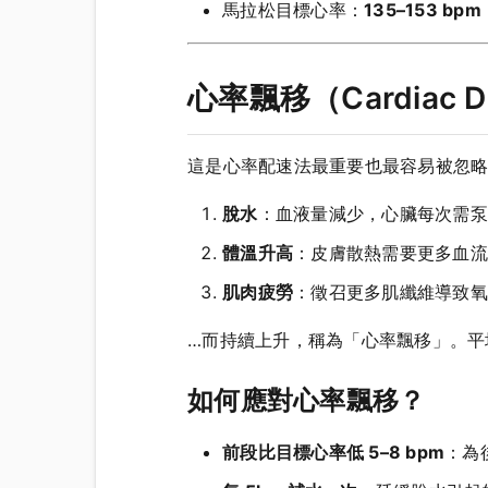
馬拉松目標心率：
135–153 bpm
心率飄移（Cardiac D
這是心率配速法最重要也最容易被忽
脫水
：血液量減少，心臟每次需泵
體溫升高
：皮膚散熱需要更多血流
肌肉疲勞
：徵召更多肌纖維導致氧
…而持續上升，稱為「心率飄移」。
如何應對心率飄移？
前段比目標心率低 5–8 bpm
：為