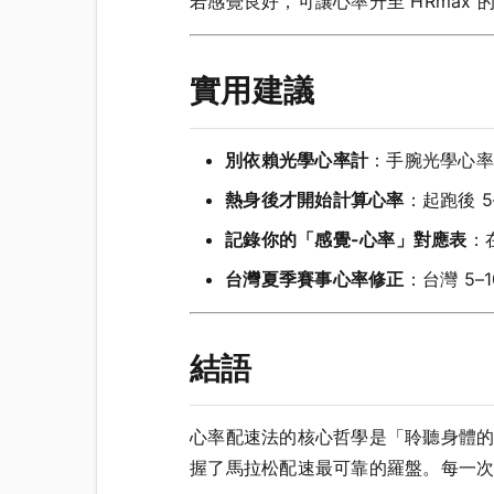
若感覺良好，可讓心率升至 HRmax 的
實用建議
別依賴光學心率計
：手腕光學心率計在
熱身後才開始計算心率
：起跑後 
記錄你的「感覺-心率」對應表
：
台灣夏季賽事心率修正
：台灣 5–
結語
心率配速法的核心哲學是「聆聽身體的
握了馬拉松配速最可靠的羅盤。每一