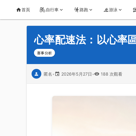
首頁
運動知識
詳情
CT Yeh 公路車基地
首頁
自行車
路跑
游泳
心率配速法：以心率
賽事分析
匿名
•
2026年5月27日
•
188 次觀看