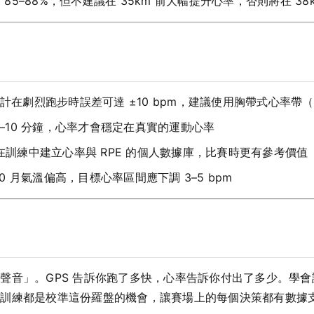
 85–88%，但不建議在 35km 前大幅提升心率，否則將在 3
劇烈跑步時誤差可達 ±10 bpm，建議使用胸帶式心率帶（如 Garmi
5–10 分鐘，心率才會穩定在真實的運動心率
在訓練中建立心率與 RPE 的個人數據庫，比賽時更有參考價值
10 月氣溫偏高，目標心率區間應下調 3–5 bpm
聲音」。GPS 告訴你跑了多快，心率告訴你付出了多少。學
次訓練都是校準這份羅盤的機會，讓賽場上的每個決策都有數據