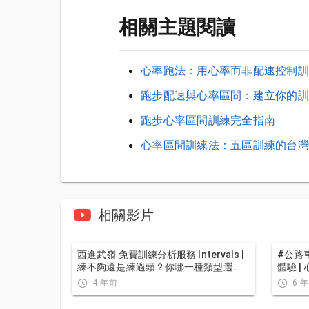
相關主題閱讀
心率跑法：用心率而非配速控制訓
跑步配速與心率區間：建立你的訓
跑步心率區間訓練完全指南
心率區間訓練法：五區訓練的台灣
相關影片
西進武嶺 免費訓練分析服務 Intervals |
#公路車
練不夠還是練過頭？你哪一種類型選
體驗 |
手？AI模型告訴你！ | 備戰神器 | 公路車
4 年前
6 
訓練 | CT Yeh