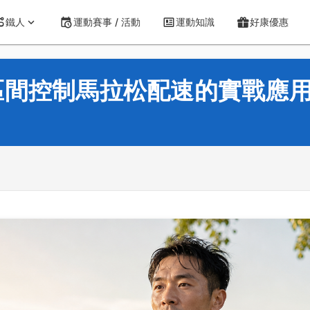
鐵人
運動賽事 / 活動
運動知識
好康優惠
區間控制馬拉松配速的實戰應