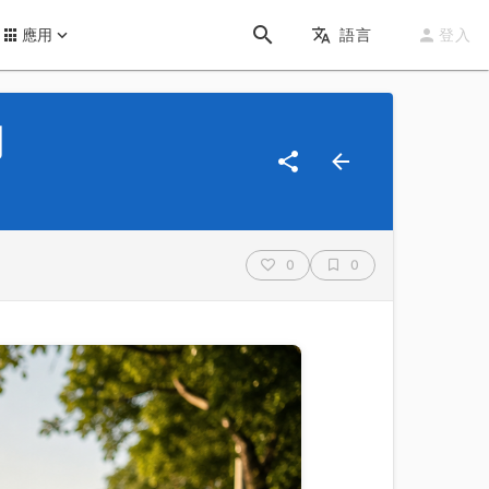
應用
語言
登入
用
0
0