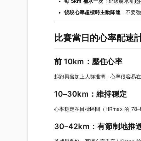
每 5km 補水一次
：延緩脫水引起
後段心率超標時主動降速
：不要強
比賽當日的心率配速
前 10km：壓住心率
起跑興奮加上人群推擠，心率很容易在頭 3k
10–30km：維持穩定
心率穩定在目標區間（HRmax 的 7
30–42km：有節制地推