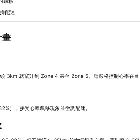
的飄移
撐配速
計畫
m 就竄升到 Zone 4 甚至 Zone 5。應嚴格控制心率在目標
8–82%），接受心率飄移現象並微調配速。
進