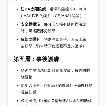
防UV太陽眼鏡
：選擇能阻擋 99–100%
UVA/UVB 的鏡片（CE/ANSI 認證）
安全帽帽沿
：部分安全帽有延伸帽沿設
計，可遮蔽部分臉部
臉部防曬乳
：特別注意鼻子、耳朵上緣、
後頸部（騎車時頭盔遮蔽不足的區域）
第五層：事後護膚
騎後立即清洗臉部與暴露皮膚，移除防曬
殘留物
使用含蘆薈、維他命E的舒緩乳液修復輕度
曬後紅腫
晚間可使用維他命C精華或A醇產品輔助修