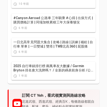
10 年前
#Canyon Aeroad 公路車 三年騎乘 #心得 | 出保方式 |
購買價格計算 | 同場加映累積三年大保養慘況
6 年前
一日北高常見問題大集合 | 攻略 | 路線 | 訓練 | 補給 | 自
行車 單車 | 一日雙城 | 雙塔 | TWB北高360 | 屁股痛
6 年前
2025 自行車錶排行榜 兩萬車友大數據 / Garmin
Bryton 排名會大洗牌嗎？ / 全新的碼表前身分析 /公
路車 / CT Yeh
1 年前
訂閱 CT Yeh，看武嶺實測與路線攻略
北進武嶺、西進武嶺、經典百K，每條路線都親自
騎過，配速、爬升、補給點全部實拍實測。