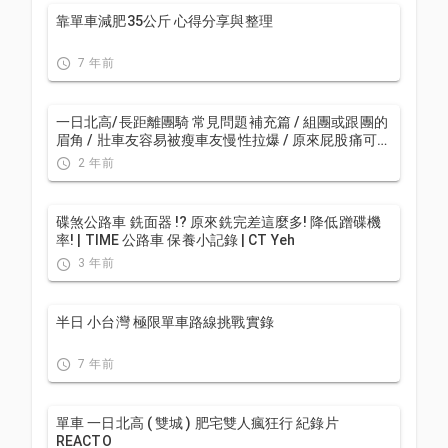
靠單車減肥35公斤 心得分享與整理
7 年前
一日北高/長距離團騎 常見問題補充篇 / 組團或跟團的
眉角 / 壯車友容易被瘦車友慢性拉爆 / 原來屁股痛可能
是這個原因...？ / 風場配速法 / 公路車 / CT Yeh
2 年前
碟煞公路車 銑面器 !? 原來銑完差這麼多! 降低蹭碟機
率! | TIME 公路車 保養小記錄 | CT Yeh
3 年前
半日 小台灣 極限單車路線挑戰實錄
7 年前
單車 一日北高 ( 雙城 ) 肥宅雙人瘋狂行 紀錄片
REACTO