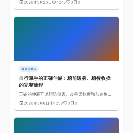
2026年5月26日
4245
0
0
細的分階段訓練路線圖，包含每週課表範本、里程
碑評估與常見瓶頸突破策略。
健康與醫學
自行車手的正確伸展：騎前暖身、騎後收操
的完整流程
正確的伸展可以預防傷害、改善柔軟度和加速恢
復。為自行車手設計的完整伸展流程，包含騎前動
2026年3月8日
1258
0
0
態伸展和騎後靜態伸展。