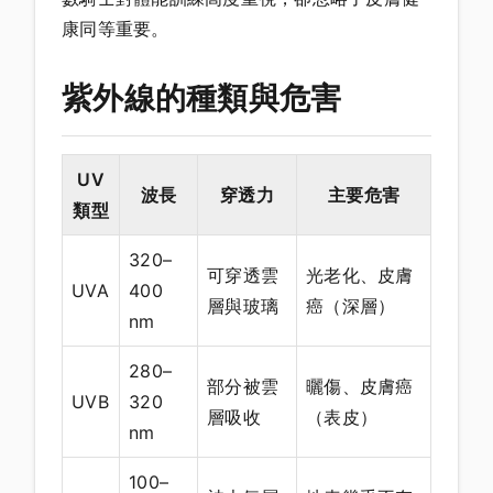
康同等重要。
紫外線的種類與危害
UV
波長
穿透力
主要危害
類型
320–
可穿透雲
光老化、皮膚
UVA
400
層與玻璃
癌（深層）
nm
280–
部分被雲
曬傷、皮膚癌
UVB
320
層吸收
（表皮）
nm
100–