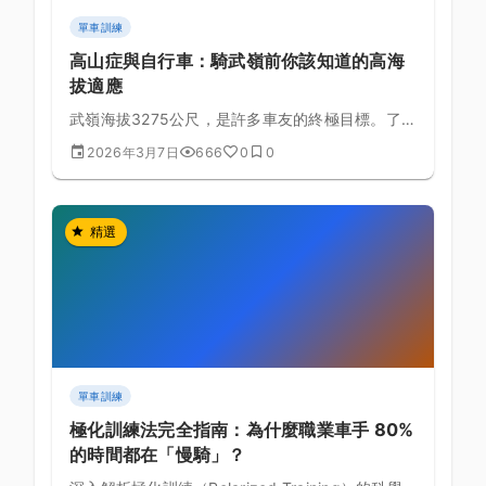
單車訓練
高山症與自行車：騎武嶺前你該知道的高海
拔適應
武嶺海拔3275公尺，是許多車友的終極目標。了解
高山症的成因與預防，才能安全完成這趟高海拔挑
2026年3月7日
666
0
0
戰。
精選
單車訓練
極化訓練法完全指南：為什麼職業車手 80%
的時間都在「慢騎」？