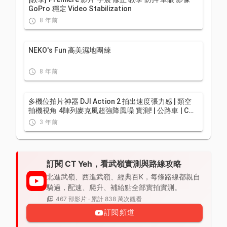
GoPro 穩定 Video Stabilization
8 年前
NEKO's Fun 高美濕地團練
8 年前
多機位拍片神器 DJI Action 2 拍出速度張力感 | 類空
拍機視角 4陣列麥克風超強降風噪 實測! | 公路車 | CT
Yeh
3 年前
訂閱 CT Yeh，看武嶺實測與路線攻略
北進武嶺、西進武嶺、經典百K，每條路線都親自
騎過，配速、爬升、補給點全部實拍實測。
467 部影片 · 累計 838 萬次觀看
訂閱頻道