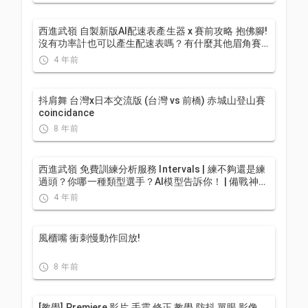
西進武嶺 自製新版AI配速表產生器 x 賽前攻略 抱佛腳!
沒有功率計也可以產生配速表嗎？有什麼其他眉角賽
前要注意的呢? | 西進武嶺 / 東進武嶺 KOM 攻略 | 公路
4 年前
車 | CT Yeh
抖肩舞 台灣x日本交流版 (台灣 vs 前橋) 赤城山登山賽
coincidance
8 年前
西進武嶺 免費訓練分析服務 Intervals | 練不夠還是練
過頭？你哪一種類型選手？AI模型告訴你！ | 備戰神器
| 公路車 訓練 | CT Yeh
4 年前
風櫃嘴 衝刺慢動作回放!
8 年前
[教學] Premiere 影片 手震 修正 教學 防抖 單眼 影像