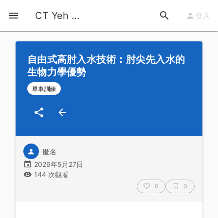
首頁
運動知識
詳情
CT Yeh 公路車基地
登入
自由式高肘入水技術：肘尖先入水的
生物力學優勢
單車訓練
匿名
2026年5月27日
144 次觀看
0
0