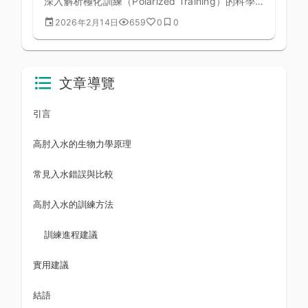
深入解析極化訓練（Polarized Training）的科學
原理，了解為什麼頂尖車手把大部分訓練時間花在
2026年2月14日
659
0
0
低強度，卻能獲得最大的體能提升。
文章導覽
引言
高肘入水的生物力學原理
常見入水錯誤與比較
高肘入水的訓練方法
訓練進程建議
實用建議
結語