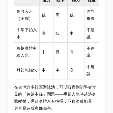
阻力
效率
壓力
程度
高肘入水
強烈
低
高
低
（正確）
推薦
手掌平拍入
不建
高
低
中
水
議
跨越身體中
不建
中
低
高
線入水
議
不建
肘部先觸水
中
中
高
議
在台灣許多社區游泳池，可以觀察到初學者常
見的「跨越中線」問題——手臂入水時越過身
體縱軸，導致身體左右搖擺，不僅浪費能量，
更容易造成肩部傷害。