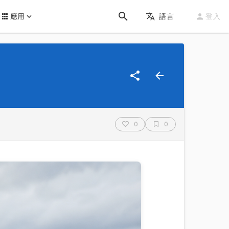
應用
語言
登入
0
0