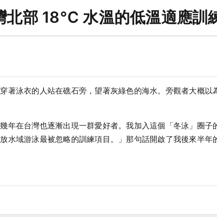
北部 18°C 水溫的低溫適應訓
個穿著泳衣的人站在礁石旁，望著灰綠色的海水。旁觀者大概以
近幾年在台灣也逐漸出現一群愛好者。我加入這個「冬泳」圈子
開放水域游泳最被忽略的訓練項目。」那句話開啟了我後來半年
：