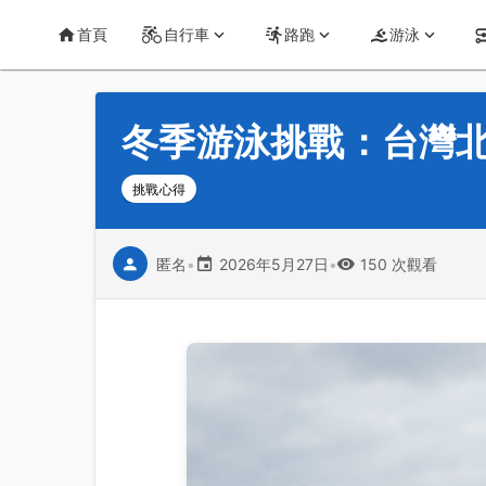
首頁
運動知識
詳情
CT Yeh 公路車基地
首頁
自行車
路跑
游泳
冬季游泳挑戰：台灣北部
挑戰心得
匿名
•
2026年5月27日
•
150 次觀看