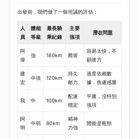
出發前，我們做了一個坦誠的評估：
人
體能
最長騎
主要
潛在問題
員
等級
乘紀錄
強項
阿
容易太快，不
強
180km
爬坡
偉
顧後方
建
持久
過度依賴數
中強
120km
宏
耐力
據，焦慮感重
配速
平庸，沒特別
我
中
100km
穩定
強項
阿
精神
中弱
80km
體能是瓶頸
明
力強