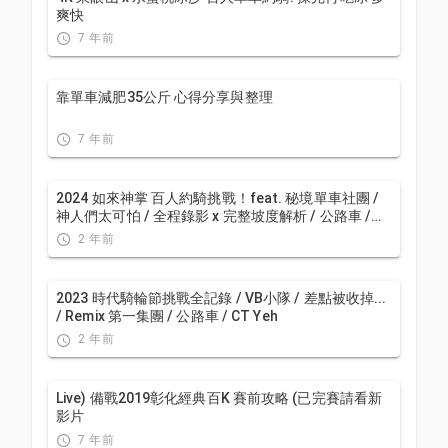
爽快
7 年前
靠單車減肥35公斤 心得分享與整理
7 年前
2024 如來神掌 百人約騎挑戰！feat. 秘境單車社團 /
神人們太可怕 / 全程錄影 x 完整坡度解析 / 公路車 /
CT Yeh
2 年前
2023 時代騎輪節挑戰全記錄 / VB小隊 / 差點被收掉...
/ Remix 第一集團 / 公路車 / CT Yeh
2 年前
Live) 備戰2019彰化經典百K 賽前攻略 (已完賽請看新
影片
7 年前