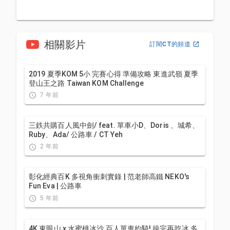
相關影片
訂閱CT的頻道
2019 夏季KOM 5小 完賽心得 準備攻略 東進武嶺 夏季
登山王之路 Taiwan KOM Challenge
7 年前
三鉄共購百人風中劍/ feat. 單車小D、Doris 、城希、
Ruby、Ada/ 公路車 / CT Yeh
2 年前
彰化經典百K 多視角衝刺實錄 | 范老師高鐵 NEKO's
Fun Eva | 公路車
5 年前
4K 東眼山 x 水蜜桃冰沙 百人單車約騎! 操完再吃冰 多