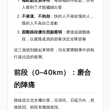
補給點全員等待
：每個補給停留點，所有
人都到了才能繼續出發
不催速、不抱怨
：快的人不催促慢的人，
慢的人不為自己道歉
困難路段優先照顧最弱
：爬坡或困難路
段，以最慢成員的節奏決定全隊節奏
這三個規則聽起來簡單，但在實際騎乘中的執
行遠比說的複雜。
前段（0–40km）：磨合
的陣痛
路線從台北木柵出發，往深坑、石碇方向，然
後繞回。前段有幾個坡段。