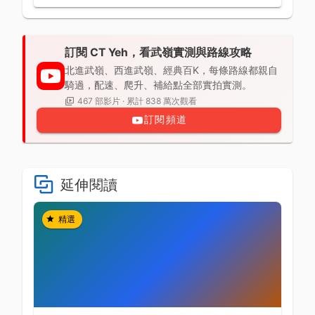
訂閱 CT Yeh，看武嶺實測與路線攻略
北進武嶺、西進武嶺、經典百K，每條路線都親自
騎過，配速、爬升、補給點全部實拍實測。
467 部影片 · 累計 838 萬次觀看
訂閱頻道
延伸閱讀
精選