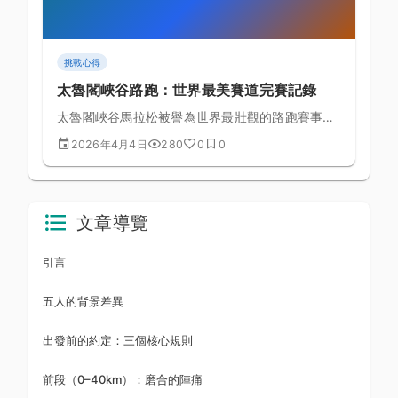
挑戰心得
太魯閣峽谷路跑：世界最美賽道完賽記錄
太魯閣峽谷馬拉松被譽為世界最壯觀的路跑賽事之
一，本文詳細記錄完賽全過程、備賽策略與賽場上
2026年4月4日
280
0
0
的現場體驗要點。
文章導覽
引言
五人的背景差異
出發前的約定：三個核心規則
前段（0–40km）：磨合的陣痛