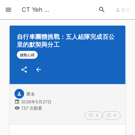
首頁
運動知識
詳情
CT Yeh 公路車基地
登入
自行車團體挑戰：五人組隊完成百公
里的默契與分工
挑戰心得
匿名
2026年5月27日
137 次觀看
0
0