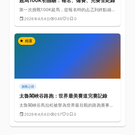
超馬100K初體驗：報名、備賽、完賽全紀錄
第一次挑戰100K超馬，從報名時的忐忑到終點線前
的熱淚盈眶，完整記錄一位普通跑者如何完成這項
2026年4月4日
349
0
0
極限超馬挑戰。
精選
挑戰心得
太魯閣峽谷路跑：世界最美賽道完賽記錄
太魯閣峽谷馬拉松被譽為世界最壯觀的路跑賽事之
一，本文詳細記錄完賽全過程、備賽策略與賽場上
2026年4月4日
257
0
0
的現場體驗要點。