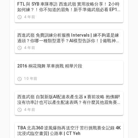
FTL 與 SYB 車隊專訪 西進武嶺 實用攻略分享！ 2小時
如何練？！你不知道的眉角！新手準備武嶺必看 EP1 |
實力派女車友 | 精華版 | 公路車 | CTYeh
4 年前
西進武嶺 免費訓練分析服務 Intervals | 練不夠還是練
過頭？你哪一種類型選手？AI模型告訴你！ | 備戰神器
| 公路車 訓練 | CT Yeh
4 年前
2016 桐花飛舞 單車挑戰 精華片段
10 年前
西進武嶺 自製新版AI配速表產生器 x 賽前攻略 抱佛腳!
沒有功率計也可以產生配速表嗎？有什麼其他眉角賽
前要注意的呢? | 西進武嶺 / 東進武嶺 KOM 攻略 | 公路
4 年前
車 | CT Yeh
TBA 北高360 逆風爆熱再送空汙 苦行挑戰賽全記錄 4K
沈浸式臨空畫質| 公路車 | CT Yeh