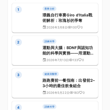
賽事分析
1
環義自行車賽Giro d'Italia戰
術解析：玫瑰衫的爭奪
2026年3月8日
100
0
訓練科學
2
運動與大腦：BDNF與認知功
能的科學與實務——用運動餵
養你的腦
2026年7月13日
133
0
健康與醫學
3
路跑賽前一餐指南：出發前2–
3小時的最佳飲食組合
2026年5月22日
183
0
訓練科學
4