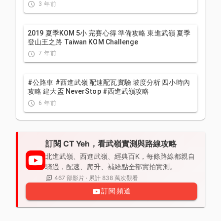
3 年前
2019 夏季KOM 5小 完賽心得 準備攻略 東進武嶺 夏季
登山王之路 Taiwan KOM Challenge
7 年前
#公路車 #西進武嶺 配速配瓦實驗 坡度分析 四小時內
攻略 建大盃 NeverStop #西進武嶺攻略
6 年前
訂閱 CT Yeh，看武嶺實測與路線攻略
北進武嶺、西進武嶺、經典百K，每條路線都親自
騎過，配速、爬升、補給點全部實拍實測。
467 部影片 · 累計 838 萬次觀看
訂閱頻道