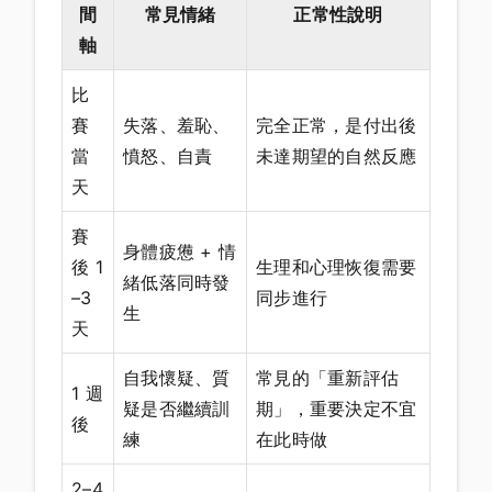
間
常見情緒
正常性說明
軸
比
賽
失落、羞恥、
完全正常，是付出後
當
憤怒、自責
未達期望的自然反應
天
賽
身體疲憊 + 情
後 1
生理和心理恢復需要
緒低落同時發
–3
同步進行
生
天
自我懷疑、質
常見的「重新評估
1 週
疑是否繼續訓
期」，重要決定不宜
後
練
在此時做
2–4