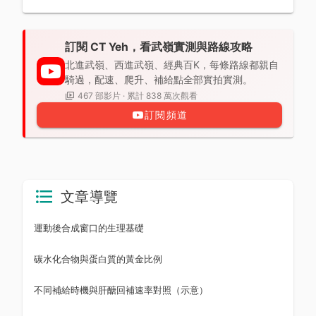
訂閱 CT Yeh，看武嶺實測與路線攻略
北進武嶺、西進武嶺、經典百K，每條路線都親自
騎過，配速、爬升、補給點全部實拍實測。
467 部影片 · 累計 838 萬次觀看
訂閱頻道
文章導覽
運動後合成窗口的生理基礎
碳水化合物與蛋白質的黃金比例
不同補給時機與肝醣回補速率對照（示意）