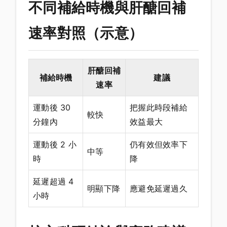
不同補給時機與肝醣回補
速率對照（示意）
肝醣回補
補給時機
建議
速率
運動後 30
把握此時段補給
較快
分鐘內
效益最大
運動後 2 小
仍有效但效率下
中等
時
降
延遲超過 4
明顯下降
應避免延遲過久
小時