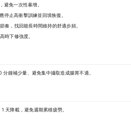
以內，避免一次性暴增。
，應停止高衝擊訓練並回填恢復。
節奏，找回能長時間維持的舒適步頻。
高時下修強度。
40 分鐘補少量、避免集中攝取造成腸胃不適。
1 天降載，避免週期累積疲勞。