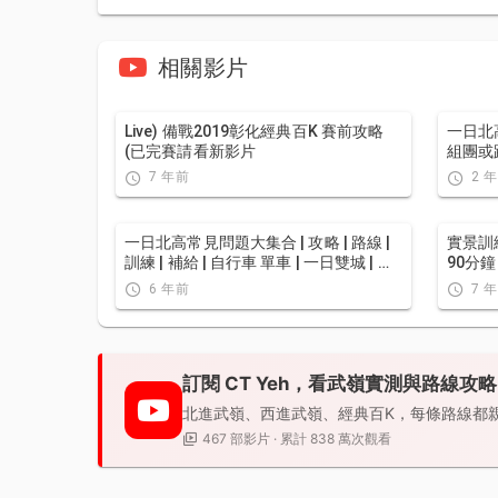
相關影片
Live) 備戰2019彰化經典百K 賽前攻略
一日北
(已完賽請看新影片
組團或
友慢性
7 年前
2 
因...？
一日北高常見問題大集合 | 攻略 | 路線 |
實景訓
訓練 | 補給 | 自行車 單車 | 一日雙城 | 雙
90分鐘
塔 | TWB北高360 | 屁股痛
workou
6 年前
7 
Taiwa
訂閱 CT Yeh，看武嶺實測與路線攻略
北進武嶺、西進武嶺、經典百K，每條路線都
467 部影片 · 累計 838 萬次觀看