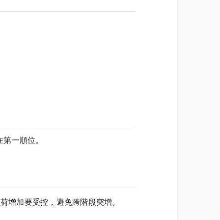
在第一順位。
g》建議週量與單次負荷增加要受控，避免跨階段突增。