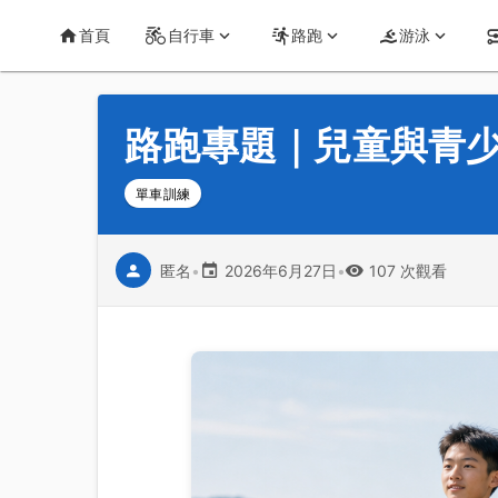
首頁
運動知識
詳情
CT Yeh 公路車基地
首頁
自行車
路跑
游泳
路跑專題｜兒童與青少
單車訓練
匿名
•
2026年6月27日
•
107 次觀看