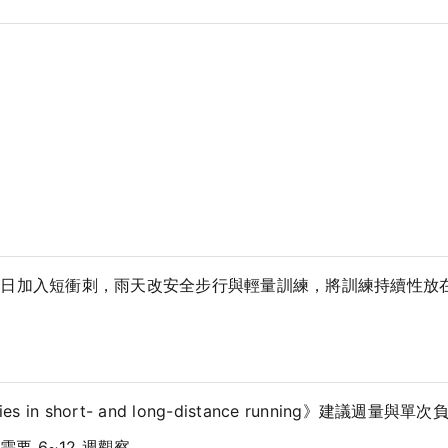
坡日加入短衝刺，雨天改安全步行與輕量訓練，將訓練持續性放
e injuries in short- and long-distance runnin
要 6~12 週觀察。