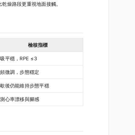
比乾燥路段更重視地面接觸。
檢核指標
吸平穩，RPE ≤3
步頻微調，步態穩定
間歇後仍能維持步態平穩
監測心率漂移與腳感