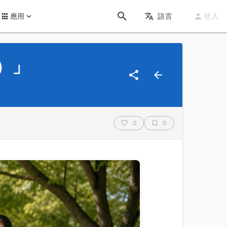
應用
語言
登入
）」
0
0