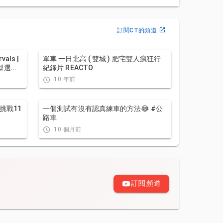
訂閱CT的頻道
ls |
單車 一日北高 ( 雙城 ) 肥宅雙人瘋狂行
型選
紀錄片 REACTO
 公路車
10 年前
 挑戰11
一個測試有沒有認真練車的方法😂 #公
路車
10 個月前
訂閱頻道