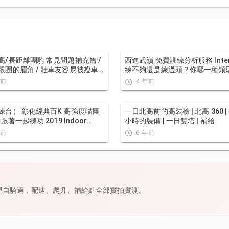
高/長距離團騎 常見問題補充篇 /
西進武嶺 免費訓練分析服務 Interva
跟團的眉角 / 壯車友容易被瘦車
練不夠還是練過頭？你哪一種類
拉爆 / 原來屁股痛可能是這個原
手？AI模型告訴你！ | 備戰神器 |
年前
4 年前
 / 風場配速法 / 公路車 / CT Yeh
訓練 | CT Yeh
練台） 彰化經典百K 高強度喵團
一日北高前的高裝檢 | 北高 360 |
 跟著一起練功 2019 Indoor
小時的裝備 | 一日雙塔 | 補給
t Changhua Classic 100
年前
6 年前
n
親自騎過，配速、爬升、補給點全部實拍實測。