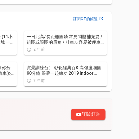
訂閱CT的頻道
一日北高/長距離團騎 常見問題補充篇 /
組團或跟團的眉角 / 壯車友容易被瘦車
友慢性拉爆 / 原來屁股痛可能是這個原
2 年前
因...？ / 風場配速法 / 公路車 / CT Yeh
 幫你分
實景訓練台） 彰化經典百K 高強度喵團
騎車姿
90分鐘 跟著一起練功 2019 Indoor
 feat.
workout Changhua Classic 100
7 年前
Taiwan
訂閱頻道