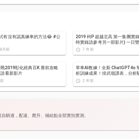
試有沒有認真練車的方法😂 #公
2019 柯P 超越北高 第一集團實錄 (11小
時實錄請參考另一部影片) 一日雙城 一
日北高 NeverStop Taiwan Long
 個月前
7 年前
Distance Cycling Challenge
 備戰2019彰化經典百K 賽前攻略
單車AI教練！全新 ChatGPT4o
賽請看新影片
析訓練成果！排武嶺課表，分析
勢！ 太神了！ / 公路車 / CT Yeh /
年前
2 年前
緯緯
親自騎過，配速、爬升、補給點全部實拍實測。