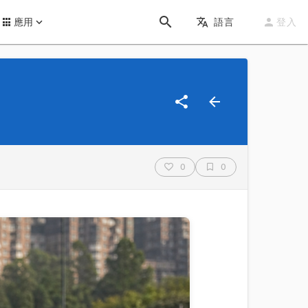
應用
語言
登入
0
0