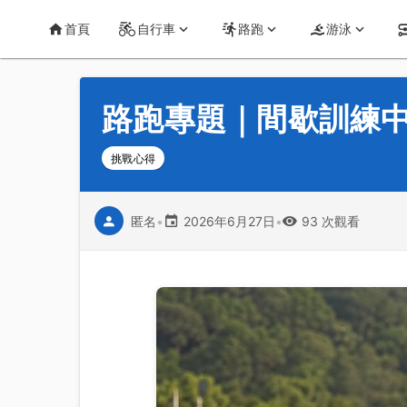
首頁
運動知識
詳情
CT Yeh 公路車基地
首頁
自行車
路跑
游泳
路跑專題｜間歇訓練中
挑戰心得
匿名
•
2026年6月27日
•
93 次觀看