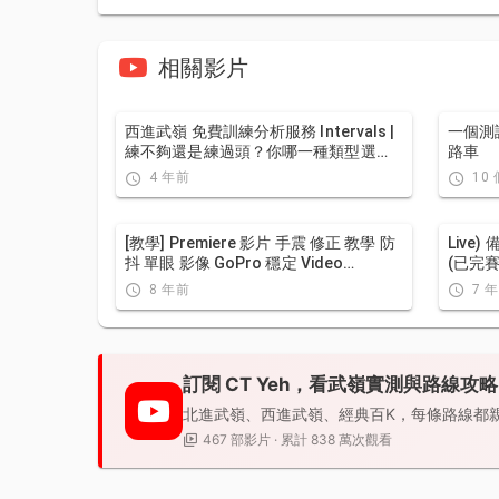
相關影片
西進武嶺 免費訓練分析服務 Intervals |
一個測
練不夠還是練過頭？你哪一種類型選
路車
手？AI模型告訴你！ | 備戰神器 | 公路車
4 年前
10
訓練 | CT Yeh
[教學] Premiere 影片 手震 修正 教學 防
Live)
抖 單眼 影像 GoPro 穩定 Video
(已完
Stabilization
8 年前
7 
訂閱 CT Yeh，看武嶺實測與路線攻略
北進武嶺、西進武嶺、經典百K，每條路線都
467 部影片 · 累計 838 萬次觀看