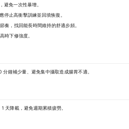
以內，避免一次性暴增。
，應停止高衝擊訓練並回填恢復。
節奏，找回能長時間維持的舒適步頻。
高時下修強度。
40 分鐘補少量、避免集中攝取造成腸胃不適。
1 天降載，避免週期累積疲勞。