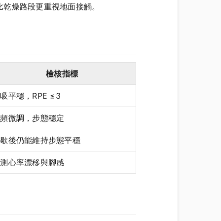
比乾燥路段更重視地面接觸。
檢核指標
吸平穩，RPE ≤3
步頻微調，步態穩定
間歇後仍能維持步態平穩
監測心率漂移與腳感