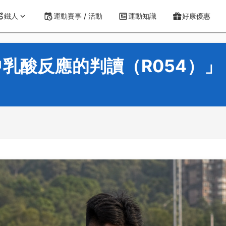
鐵人
運動賽事 / 活動
運動知識
好康優惠
乳酸反應的判讀（R054）」