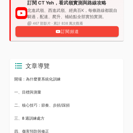
訂閱 CT Yeh，看武嶺實測與路線攻略
北進武嶺、西進武嶺、經典百K，每條路線都親自
騎過，配速、爬升、補給點全部實拍實測。
467 部影片 · 累計 838 萬次觀看
訂閱頻道
文章導覽
開場：為什麼要系統化訓練
一、目標與測量
二、核心技巧：節奏、步頻/踩頻
三、8 週訓練處方
四、傷害預防與修正