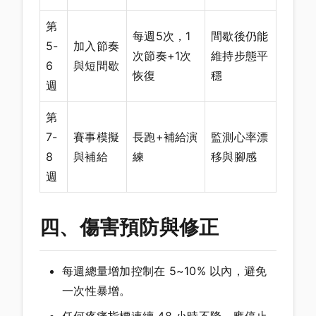
第
每週5次，1
間歇後仍能
5-
加入節奏
次節奏+1次
維持步態平
6
與短間歇
恢復
穩
週
第
7-
賽事模擬
長跑+補給演
監測心率漂
8
與補給
練
移與腳感
週
四、傷害預防與修正
每週總量增加控制在 5~10% 以內，避免
一次性暴增。