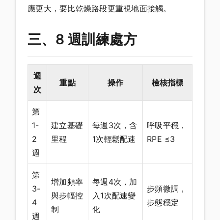
應更大，要比乾燥路段更重視地面接觸。
三、8 週訓練處方
週
重點
操作
檢核指標
次
第
1-
建立基礎
每週3次，含
呼吸平穩，
2
里程
1次輕鬆配速
RPE ≤3
週
第
增加頻率
每週4次，加
3-
步頻微調，
與步幅控
入1次配速變
4
步態穩定
制
化
週