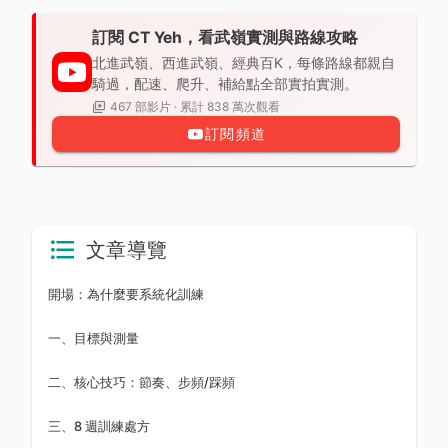
訂閱 CT Yeh，看武嶺實測與路線攻略
北進武嶺、西進武嶺、經典百K，每條路線都親自
騎過，配速、爬升、補給點全部實拍實測。
467 部影片 · 累計 838 萬次觀看
訂閱頻道
文章導覽
開場：為什麼要系統化訓練
一、目標與測量
二、核心技巧：節奏、步頻/踩頻
三、8 週訓練處方