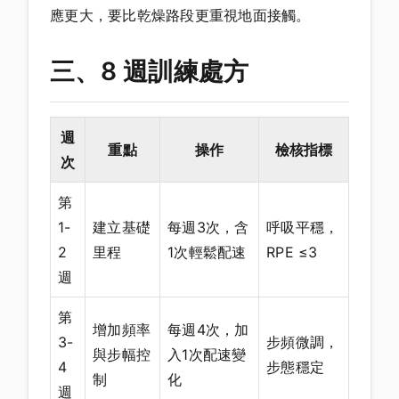
應更大，要比乾燥路段更重視地面接觸。
三、8 週訓練處方
週
重點
操作
檢核指標
次
第
1-
建立基礎
每週3次，含
呼吸平穩，
2
里程
1次輕鬆配速
RPE ≤3
週
第
增加頻率
每週4次，加
3-
步頻微調，
與步幅控
入1次配速變
4
步態穩定
制
化
週