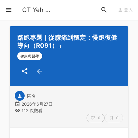
首頁
運動知識
詳情
CT Yeh 公路車基地
登入
路跑專題｜從膝痛到穩定：慢跑復健
導向（R091）」
健康與醫學
匿名
2026年6月27日
112 次觀看
0
0