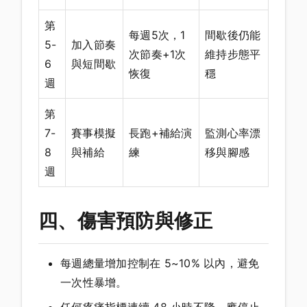
第
每週5次，1
間歇後仍能
5-
加入節奏
次節奏+1次
維持步態平
6
與短間歇
恢復
穩
週
第
7-
賽事模擬
長跑+補給演
監測心率漂
8
與補給
練
移與腳感
週
四、傷害預防與修正
每週總量增加控制在 5~10% 以內，避免
一次性暴增。