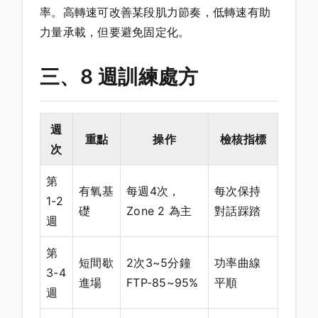
率。高轉速可改善某段肌力節奏，低轉速有助
力量承載，但要避免固定化。
三、8 週訓練處方
週
重點
操作
檢核指標
次
第
有氧基
每週4次，
每次保持
1-2
礎
Zone 2 為主
對話踩踏
週
第
短間歇
2次3~5分鐘
功率曲線
3-4
進場
FTP-85~95%
平順
週