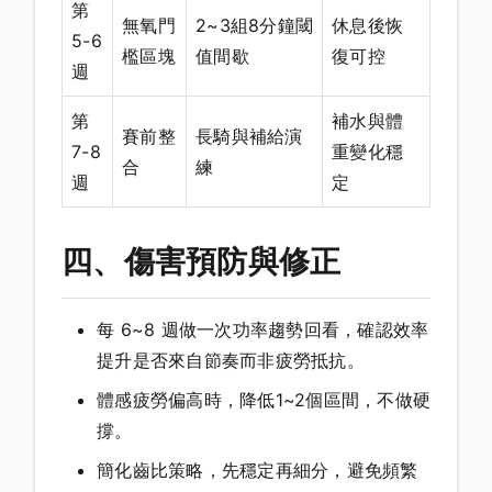
第
無氧門
2~3組8分鐘閾
休息後恢
5-6
檻區塊
值間歇
復可控
週
第
補水與體
賽前整
長騎與補給演
7-8
重變化穩
合
練
週
定
四、傷害預防與修正
每 6~8 週做一次功率趨勢回看，確認效率
提升是否來自節奏而非疲勞抵抗。
體感疲勞偏高時，降低1~2個區間，不做硬
撐。
簡化齒比策略，先穩定再細分，避免頻繁